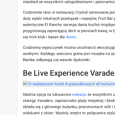
standard ze wszystkimi udogodnieniami i panoramic
Codziennie rano w restauracji Crystal serwowane jes
duży wybór lokalnych przekąsek i napojów, Fruit Bar 
autentyczne El Rancho serwuje dania kuchni międzyna
przygotowują zapierającą dech w piersiach kawę, w 
się mini klub i basen dla
dzieci
.
Codzienny wypoczynek można urozmaicić ekscytuj
wodnymi. Każdego wieczoru grana jest muzyka na żyw
Bamba odbywają się wesołe dyskoteki.
Be Live Experience Varade
Idealna opcja na luksusowe
wakacje
ze wszystkimi u
starego Varadero, naprzeciwko plaży miejskiej i b
składa się z głównego budynku, przestronnych willi
widokami z okien. Wystrój wnętrz to połączenie styl