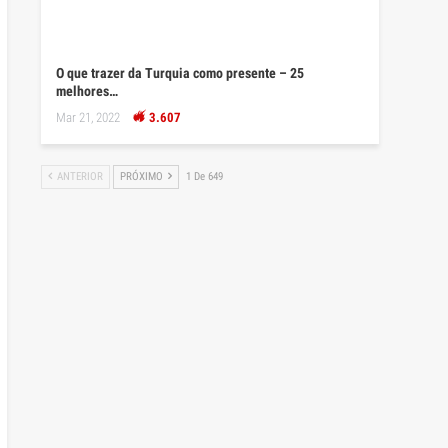
O que trazer da Turquia como presente – 25
melhores…
Mar 21, 2022
3.607
ANTERIOR
PRÓXIMO
1 De 649