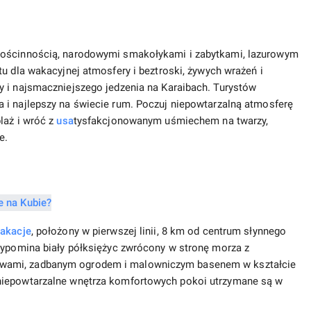
gościnnością, narodowymi smakołykami i zabytkami, lazurowym
 tu dla wakacyjnej atmosfery i beztroski, żywych wrażeń i
y i najsmaczniejszego jedzenia na Karaibach. Turystów
a i najlepszy na świecie rum. Poczuj niepowtarzalną atmosferę
laż i wróć z
usa
tysfakcjonowanym uśmiechem na twarzy,
e.
wakacje
, położony w pierwszej linii, 8 km od centrum słynnego
rzypomina biały półksiężyc zwrócony w stronę morza z
wami, zadbanym ogrodem i malowniczym basenem w kształcie
niepowtarzalne wnętrza komfortowych pokoi utrzymane są w