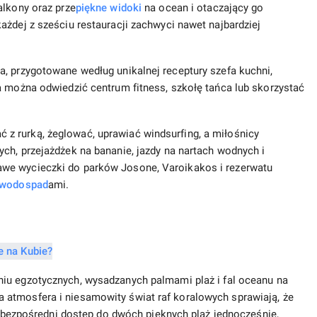
alkony oraz prze
piękne widoki
na ocean i otaczający go
ażdej z sześciu restauracji zachwyci nawet najbardziej
, przygotowane według unikalnej receptury szefa kuchni,
a można odwiedzić centrum fitness, szkołę tańca lub skorzystać
 rurką, żeglować, uprawiać windsurfing, a miłośnicy
ch, przejażdżek na bananie, jazdy na nartach wodnych i
we wycieczki do parków Josone, Varoikakos i rezerwatu
wodospad
ami.
iu egzotycznych, wysadzanych palmami plaż i fal oceanu na
atmosfera i niesamowity świat raf koralowych sprawiają, że
st bezpośredni dostęp do dwóch pięknych plaż jednocześnie,