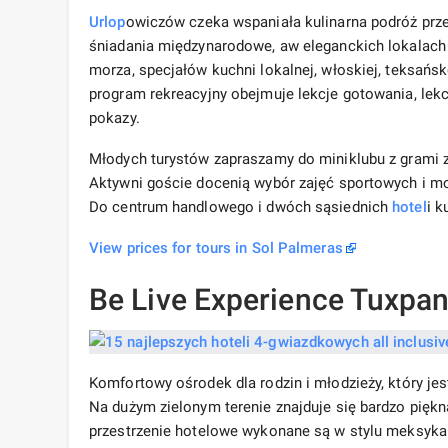
Urlop
owiczów czeka wspaniała kulinarna podróż przez
śniadania międzynarodowe, aw eleganckich lokalac
morza, specjałów kuchni lokalnej, włoskiej, teksańsk
program rekreacyjny obejmuje lekcje gotowania, lekc
pokazy.
Młodych turystów zapraszamy do miniklubu z grami
Aktywni goście docenią wybór zajęć sportowych i mo
Do centrum handlowego i dwóch sąsiednich
hotel
i k
View prices for tours in Sol Palmeras
Be Live Experience Tuxpan
Komfortowy ośrodek dla rodzin i młodzieży, który jes
Na dużym zielonym terenie znajduje się bardzo piękn
przestrzenie hotelowe wykonane są w stylu meksyka