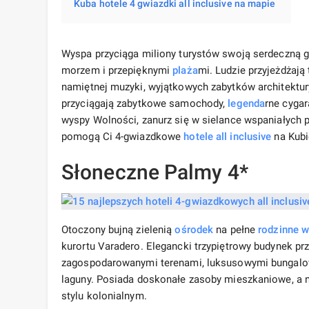
Kuba hotele 4 gwiazdki all inclusive na mapie
Wyspa przyciąga miliony turystów swoją serdeczną 
morzem i przepięknymi
plaża
mi. Ludzie przyjeżdżają
namiętnej muzyki, wyjątkowych zabytków architektur
przyciągają zabytkowe samochody,
legenda
rne cygar
wyspy Wolności, zanurz się w sielance wspaniałych p
pomogą Ci 4-gwiazdkowe
hotele all inclusive
na Kubi
Słoneczne Palmy 4*
Otoczony bujną zielenią
ośrodek
na pełne
rodzinne 
kurortu Varadero. Elegancki trzypiętrowy budynek p
zagospodarowanymi terenami, luksusowymi bungalo
laguny. Posiada doskonałe zasoby mieszkaniowe, a 
stylu kolonialnym.