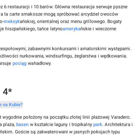
 6 restauracji i 10 barów. Główna restauracja serwuje pyszne
h a la carte smakosze mogą spróbować arcydzieł owoców
o-
meksyk
ańskiej, orientalnej oraz menu grillowego. Bogaty
je hiszpańskiego, tańce latyno
ameryka
ńskie i wieczorne
 zespołowymi, zabawnymi konkursami i amatorskimi występami.
żliwości nurkowania, windsurfingu, żeglarstwa i wędkowania.
ursuje
pociąg
wahadłowy.
 4*
t wygodnie położony na początku złotej linii plażowej Varadero.
a plaża,
basen
w kształcie laguny i tropikalny
park
. Architektura i
ńskim. Goście są zakwaterowani w jasnych pokojach typu