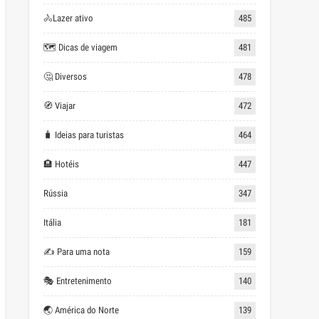
🚴Lazer ativo
485
🗺 Dicas de viagem
481
🤔 Diversos
478
🧭 Viajar
472
🧳 Ideias para turistas
464
🏨 Hotéis
447
Rússia
347
Itália
181
✍ Para uma nota
159
🎭 Entretenimento
140
🌏 América do Norte
139