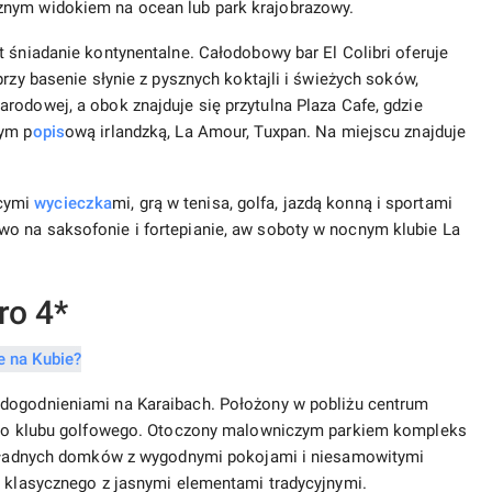
znym widokiem na ocean lub park krajobrazowy.
t śniadanie kontynentalne. Całodobowy bar El Colibri oferuje
przy basenie słynie z pysznych koktajli i świeżych soków,
rodowej, a obok znajduje się przytulna Plaza Cafe, gdzie
tym p
opis
ową irlandzką, La Amour, Tuxpan. Na miejscu znajduje
ącymi
wycieczka
mi, grą w tenisa, golfa, jazdą konną i sportami
o na saksofonie i fortepianie, aw soboty w nocnym klubie La
ro 4*
dogodnieniami na Karaibach. Położony w pobliżu centrum
lisko klubu golfowego. Otoczony malowniczym parkiem kompleks
 i ładnych domków z wygodnymi pokojami i niesamowitymi
u klasycznego z jasnymi elementami tradycyjnymi.