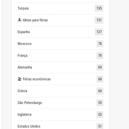
Turquia
135
🏝 Ideias para férias
131
Espanha
127
Moscovo
78
França
78
Alemanha
69
🏖 Férias económicas
68
Grécia
60
São Petersburgo
55
Inglaterra
53
Estados Unidos
51