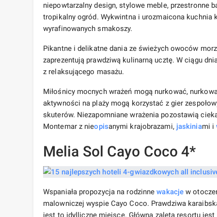
niepowtarzalny design, stylowe meble, przestronne b
tropikalny ogród. Wykwintna i urozmaicona kuchnia k
wyrafinowanych smakoszy.
Pikantne i delikatne dania ze świeżych owoców morza
zaprezentują prawdziwą kulinarną ucztę. W ciągu dni
z relaksującego masażu.
Miłośnicy mocnych wrażeń mogą nurkować, nurkować z
aktywności na plaży mogą korzystać z gier zespołowy
skuterów. Niezapomniane wrażenia pozostawią cieka
Montemar z nie
opis
anymi krajobrazami,
jaskinia
mi i
Melia Sol Cayo Coco 4*
Wspaniała propozycja na rodzinne
wakacje
w otoczen
malowniczej wyspie Cayo Coco. Prawdziwa karaibska 
jest to idylliczne miejsce. Główną zaletą resortu je