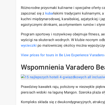
Różnorodne przysmaki kulinarne i specjalne oferty cz
zapoznać się z
kuba
ńskimi tradycjami kulinarnymi, 
kuchni międzynarodowej, karaibskiej, azjatyckiej i j
egzotycznymi drinkami, asortymentem rumów i słynn
Program sportowy i rozrywkowy obejmuje fitness, aer
wyścigi na skuterach wodnych. W klubie nocnym odb
wycieczki
po malowniczej okolicy można wypożycz
View prices for tours in Be Live Experience Varadero
Wspomnienia Varadero Be
Prawdziwy kawałek raju, położony w niezwykle piękne
piersiach widoki na lagunę Mangon. Szeroka plaża sły
Kompleks składa się z dwukondygnacyjnych, atrakcy