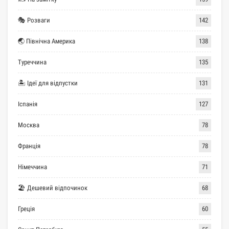
🎭 Розваги
142
🌏 Північна Америка
138
Туреччина
135
🏝 Ідеї для відпустки
131
Іспанія
127
Москва
78
Франція
78
Німеччина
71
🏖 Дешевий відпочинок
68
Греція
60