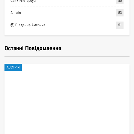
Санкт-Петербург
55
Англія
53
🌏 Південна Америка
51
Останні Повідомлення
АВСТРІЯ