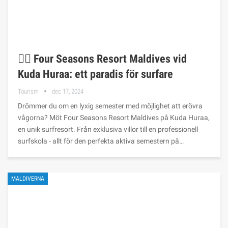
🏄‍♂️ Four Seasons Resort Maldives vid
Kuda Huraa: ett paradis för surfare
Tourism
dec 17, 2024
Drömmer du om en lyxig semester med möjlighet att erövra
vågorna? Möt Four Seasons Resort Maldives på Kuda Huraa,
en unik surfresort. Från exklusiva villor till en professionell
surfskola - allt för den perfekta aktiva semestern på…
MALDIVERNA