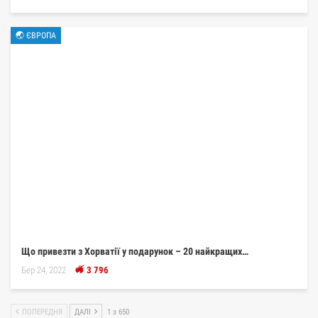
🌏 ЄВРОПА
Що привезти з Хорватії у подарунок – 20 найкращих…
Бер 24, 2022
3 796
ПОПЕРЕДНЯ
ДАЛІ
1 з 650