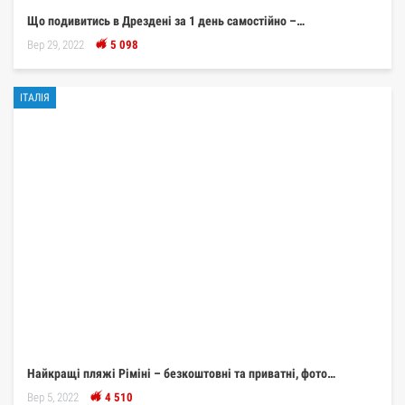
Що подивитись в Дрездені за 1 день самостійно –…
Вер 29, 2022
5 098
ІТАЛІЯ
Найкращі пляжі Ріміні – безкоштовні та приватні, фото…
Вер 5, 2022
4 510