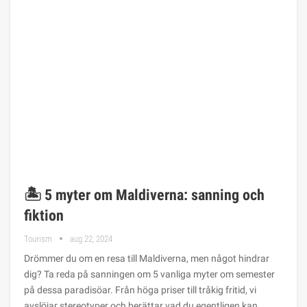
🏝️ 5 myter om Maldiverna: sanning och
fiktion
Tourism
aug 22, 2024
Drömmer du om en resa till Maldiverna, men något hindrar
dig? Ta reda på sanningen om 5 vanliga myter om semester
på dessa paradisöar. Från höga priser till tråkig fritid, vi
avslöjar stereotyper och berättar vad du egentligen kan