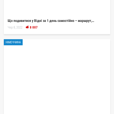
Що подивитися у Відні за 1 день самостійно – маршрут,…
Чер 8, 2022
8 007
НІМЕЧЧИНА