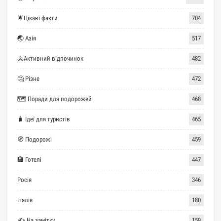
🌟Цікаві факти
704
🌏 Азія
517
🚴Активний відпочинок
482
🤔 Різне
472
🗺 Поради для подорожей
468
🧳 Ідеї для туристів
465
🧭 Подорожі
459
🏨 Готелі
447
Росія
346
Італія
180
✍ На замітку
159