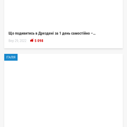
Що подивитись в Дрездені за 1 день самостійно –…
Вер 29, 2022
5 098
ІТАЛІЯ