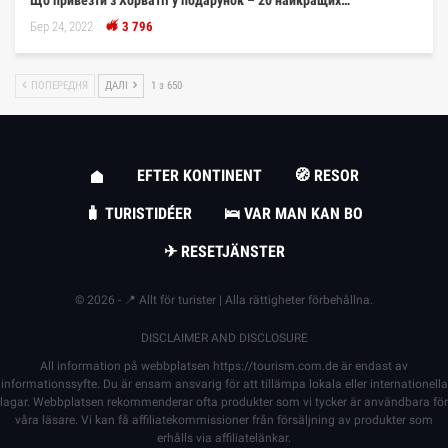
Що привезти з Хорватії у подарунок – 20 найкращих…
Бер 24, 2022
3 796
ПОПЕРЕДНЯ
ДАЛІ
1 з 650
EFTER KONTINENT
🧭 RESOR
🧳 TURISTIDÉER
🛌 VAR MAN KAN BO
✈ RESETJÄNSTER
© 2026 - 📍 Allt för turister | Alla rättigheter förbehållna.
DISCLAIMER AND DISCLOSURE
All information på webbplatsen
https://tourism.com.de
är endast av
informationssyfte. Du är ensam ansvarig för att tillämpa lokala eller internationella
lagar. Webbplatsen rekommenderar ofta produkter som vi tycker är användbara för
våra läsare. Vi kan få affiliatekommissioner från försäljning av produkter som
erhålls via affiliatelänkar.