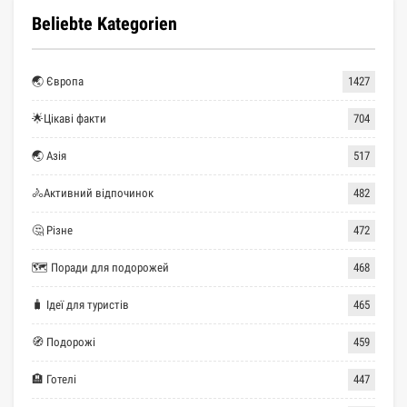
Beliebte Kategorien
🌏 Європа
1427
🌟Цікаві факти
704
🌏 Азія
517
🚴Активний відпочинок
482
🤔 Різне
472
🗺 Поради для подорожей
468
🧳 Ідеї для туристів
465
🧭 Подорожі
459
🏨 Готелі
447