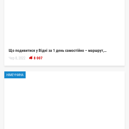
Що подивитися у Відні за 1 день самостійно – маршрут,…
Чер 8, 2022
8 007
НІМЕЧЧИНА