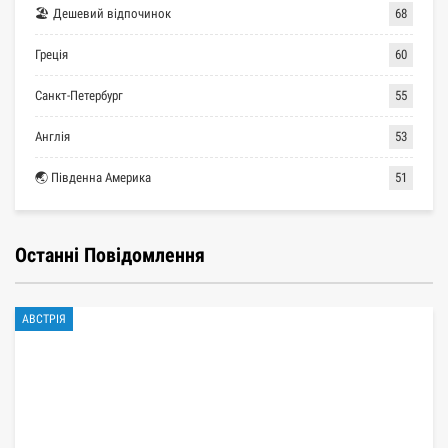
🏖 Дешевий відпочинок
68
Греція
60
Санкт-Петербург
55
Англія
53
🌏 Південна Америка
51
Останні Повідомлення
АВСТРІЯ