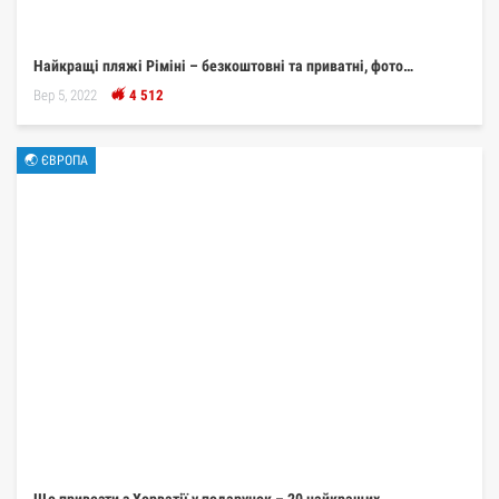
Найкращі пляжі Ріміні – безкоштовні та приватні, фото…
Вер 5, 2022
4 512
🌏 ЄВРОПА