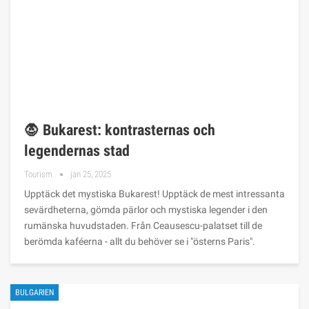
🧛 Bukarest: kontrasternas och
legendernas stad
Tourism
jan 25, 2025
Upptäck det mystiska Bukarest! Upptäck de mest intressanta
sevärdheterna, gömda pärlor och mystiska legender i den
rumänska huvudstaden. Från Ceausescu-palatset till de
berömda kaféerna - allt du behöver se i "österns Paris".
BULGARIEN