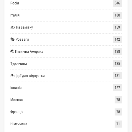
Росія
346
Італія
180
✍ На замітку
159
🎭 Розваги
142
🌏 Північна Америка
138
Туреччина
135
🏝 Ідеї для відпустки
131
Іспанія
127
Москва
78
Франція
78
Німеччина
71