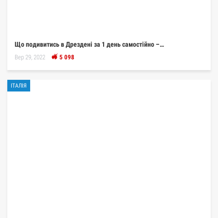
Що подивитись в Дрездені за 1 день самостійно –…
Вер 29, 2022
5 098
ІТАЛІЯ