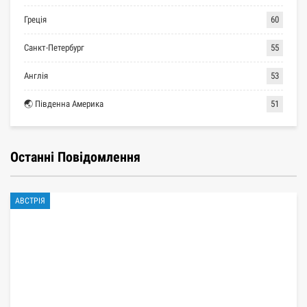
Греція
60
Санкт-Петербург
55
Англія
53
🌏 Південна Америка
51
Останні Повідомлення
АВСТРІЯ