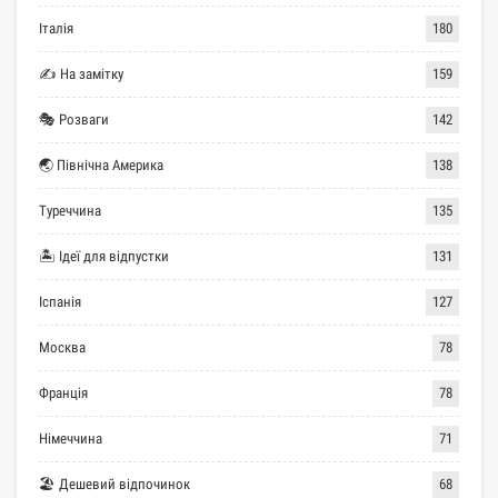
Італія
180
✍ На замітку
159
🎭 Розваги
142
🌏 Північна Америка
138
Туреччина
135
🏝 Ідеї для відпустки
131
Іспанія
127
Москва
78
Франція
78
Німеччина
71
🏖 Дешевий відпочинок
68