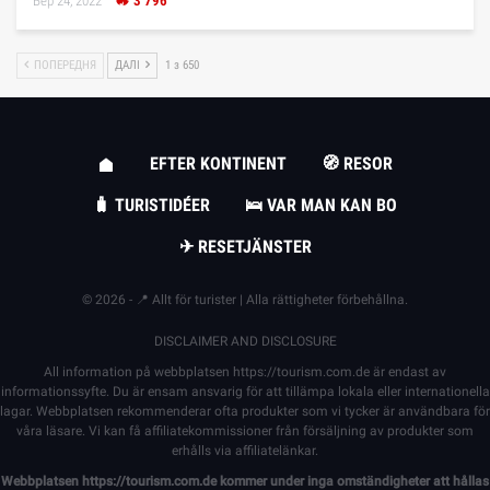
Бер 24, 2022
3 796
ПОПЕРЕДНЯ
ДАЛІ
1 з 650
EFTER KONTINENT
🧭 RESOR
🧳 TURISTIDÉER
🛌 VAR MAN KAN BO
✈ RESETJÄNSTER
© 2026 - 📍 Allt för turister | Alla rättigheter förbehållna.
DISCLAIMER AND DISCLOSURE
All information på webbplatsen
https://tourism.com.de
är endast av
informationssyfte. Du är ensam ansvarig för att tillämpa lokala eller internationella
lagar. Webbplatsen rekommenderar ofta produkter som vi tycker är användbara för
våra läsare. Vi kan få affiliatekommissioner från försäljning av produkter som
erhålls via affiliatelänkar.
Webbplatsen
https://tourism.com.de
kommer under inga omständigheter att hållas