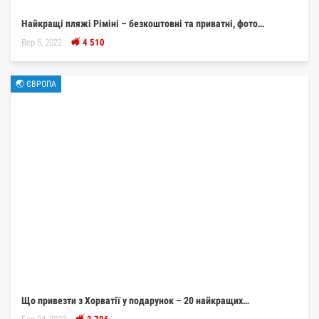
Найкращі пляжі Ріміні – безкоштовні та приватні, фото…
Вер 5, 2022
4 510
🌏 ЄВРОПА
Що привезти з Хорватії у подарунок – 20 найкращих…