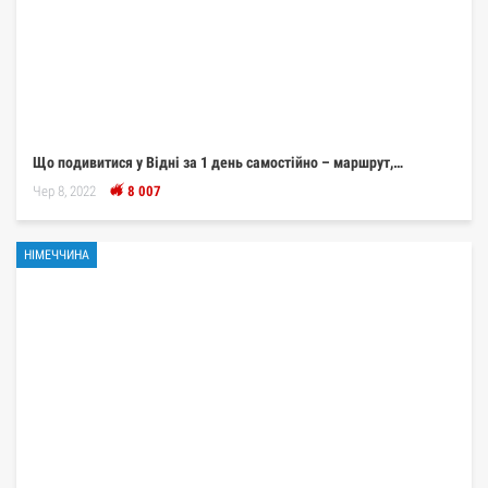
Що подивитися у Відні за 1 день самостійно – маршрут,…
Чер 8, 2022
8 007
НІМЕЧЧИНА