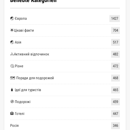
🌏 Європа
1427
🌟Цікаві факти
704
🌏 Азія
517
🚴Активний відпочинок
482
🤔 Різне
472
🗺 Поради для подорожей
468
🧳 Ідеї для туристів
465
🧭 Подорожі
459
🏨 Готелі
447
Росія
346