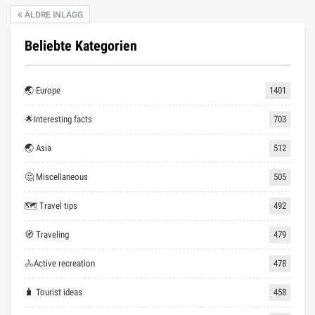
ÄLDRE INLÄGG
Beliebte Kategorien
🌏 Europe
1401
🌟Interesting facts
703
🌏 Asia
512
🤔 Miscellaneous
505
🗺 Travel tips
492
🧭 Traveling
479
🚴Active recreation
478
🧳 Tourist ideas
458