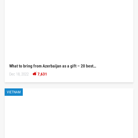
What to bring from Azerbaijan as a gift – 20 best…
Dec 18, 2022
7,631
VIETNAM