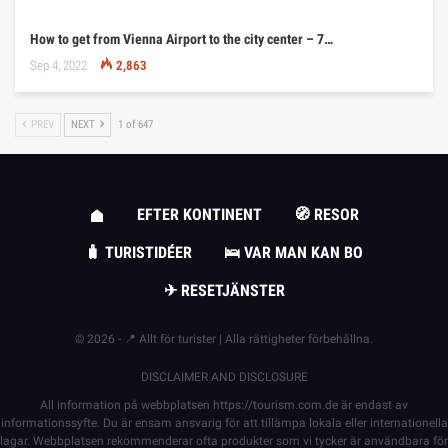
How to get from Vienna Airport to the city center – 7…
Sep 4, 2022
2,863
PREV
NEXT
1 of 647
EFTER KONTINENT
🧭 RESOR
🧳 TURISTIDÉER
🛌 VAR MAN KAN BO
✈ RESETJÄNSTER
© 2026 - 📍 Allt för turister | Alla rättigheter förbehållna.
DISCLAIMER AND DISCLOSURE
All information på webbplatsen
https://tourism.com.de
är endast av
informationssyfte. Du är ensam ansvarig för att tillämpa lokala eller internationella
lagar. Webbplatsen rekommenderar ofta produkter som vi tycker är användbara för