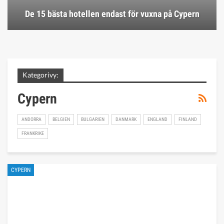
De 15 bästa hotellen endast för vuxna på Cypern
Kategorivy:
Cypern
ANDORRA
BELGIEN
BULGARIEN
DANMARK
ENGLAND
FINLAND
FRANKRIKE
CYPERN