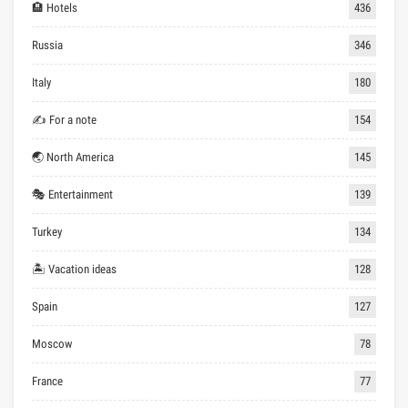
🏨 Hotels
436
Russia
346
Italy
180
✍ For a note
154
🌏 North America
145
🎭 Entertainment
139
Turkey
134
🏝 Vacation ideas
128
Spain
127
Moscow
78
France
77