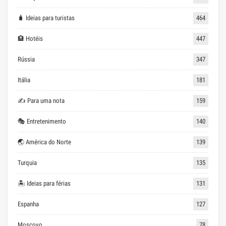
🧳 Ideias para turistas
464
🏨 Hotéis
447
Rússia
347
Itália
181
✍ Para uma nota
159
🎭 Entretenimento
140
🌏 América do Norte
139
Turquia
135
🏝 Ideias para férias
131
Espanha
127
Moscovo
78