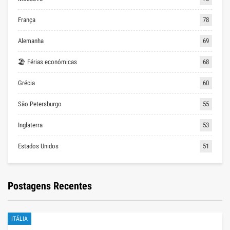
França
78
Alemanha
69
🏖 Férias económicas
68
Grécia
60
São Petersburgo
55
Inglaterra
53
Estados Unidos
51
Postagens Recentes
ITÁLIA