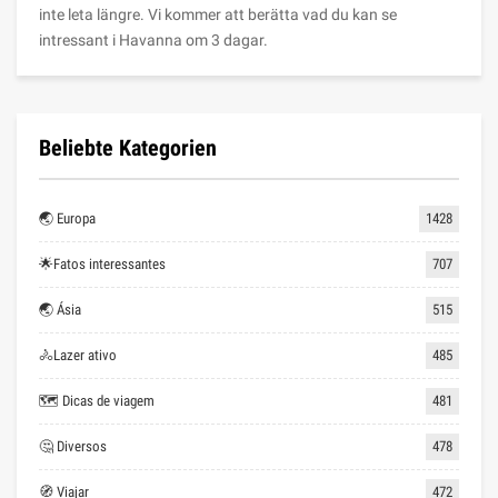
inte leta längre. Vi kommer att berätta vad du kan se
intressant i Havanna om 3 dagar.
Beliebte Kategorien
🌏 Europa
1428
🌟Fatos interessantes
707
🌏 Ásia
515
🚴Lazer ativo
485
🗺 Dicas de viagem
481
🤔 Diversos
478
🧭 Viajar
472