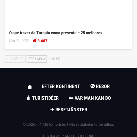
O que trazer da Turquia como presente – 25 melhores…
Mar 21, 2022
3.607
ANTERIOR
PRÓXIMO
1 De 649
EFTER KONTINENT
🧭 RESOR
🧳 TURISTIDÉER
🛌 VAR MAN KAN BO
✈ RESETJÄNSTER
© 2026 - 📍 Allt för turister | Alla rättigheter förbehållna.
DISCLAIMER AND DISCLOSURE