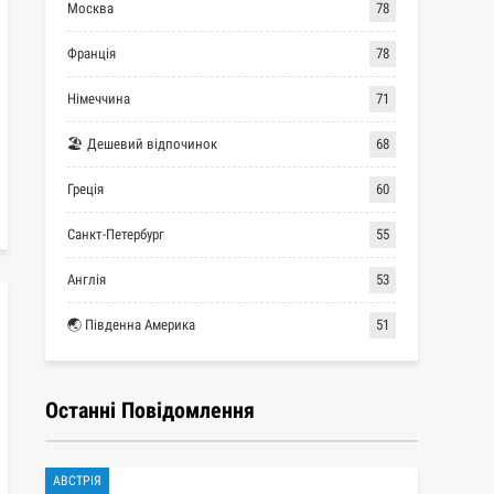
Москва
78
Франція
78
Німеччина
71
🏖 Дешевий відпочинок
68
Греція
60
Санкт-Петербург
55
Англія
53
🌏 Південна Америка
51
Останні Повідомлення
АВСТРІЯ