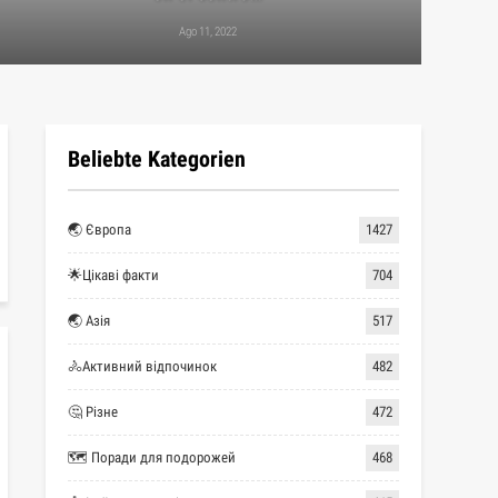
Ago 11, 2022
Beliebte Kategorien
🌏 Європа
1427
🌟Цікаві факти
704
🌏 Азія
517
🚴Активний відпочинок
482
🤔 Різне
472
🗺 Поради для подорожей
468