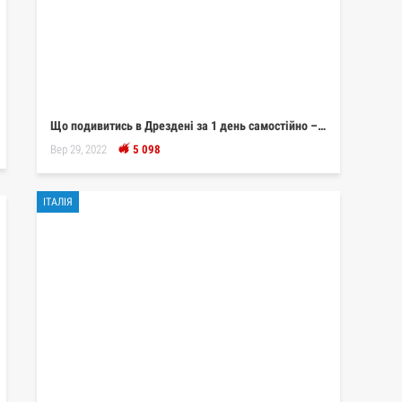
Що подивитись в Дрездені за 1 день самостійно –…
Вер 29, 2022
5 098
ІТАЛІЯ