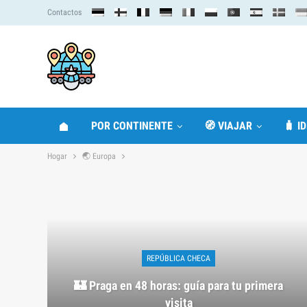
Contactos
POR CONTINENTE
🧭 VIAJAR
🧳 I
Hogar
🌏 Europa
REPÚBLICA CHECA
🏰 Praga en 48 horas: guía para tu primera
visita