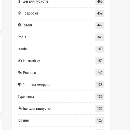
🧳 Ідеї для туристів
465
🧭 Подорожі
459
🏨 Готелі
447
Росія
346
Італія
180
✍ На замітку
159
🎭 Розваги
142
🌏 Північна Америка
138
Туреччина
135
🏝 Ідеї для відпустки
131
Іспанія
127