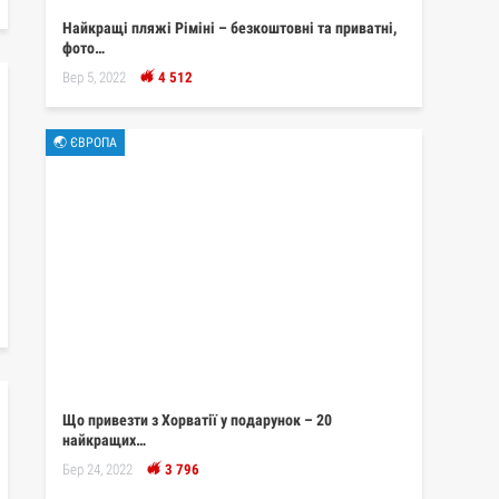
Найкращі пляжі Ріміні – безкоштовні та приватні,
фото…
Вер 5, 2022
4 512
🌏 ЄВРОПА
Що привезти з Хорватії у подарунок – 20
найкращих…
Бер 24, 2022
3 796