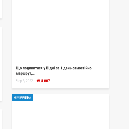
Що подивитися у Відні за 1 день самостійно –
маршрут,…
Чер 8, 2022
8 007
НІМЕЧЧИНА