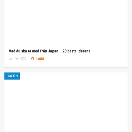
Vad du ska ta med från Japan – 20 bästa idéerna
okt 26, 2022
1 608
ITALIEN