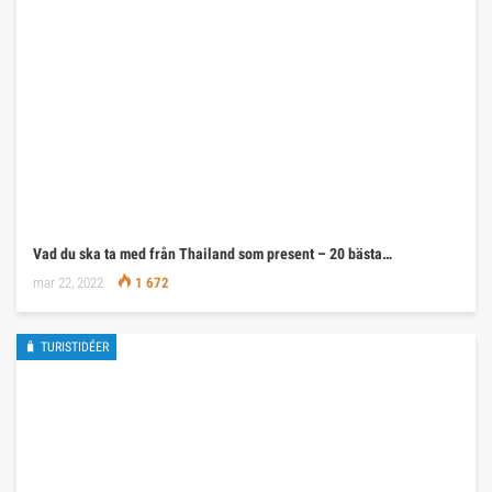
Vad du ska ta med från Thailand som present – 20 bästa…
mar 22, 2022
1 672
🧳 TURISTIDÉER