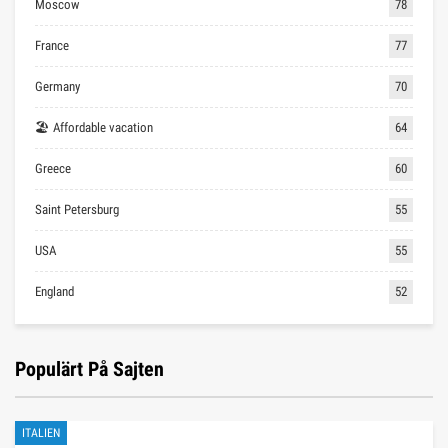
Moscow
78
France
77
Germany
70
🏖 Affordable vacation
64
Greece
60
Saint Petersburg
55
USA
55
England
52
Populärt På Sajten
ITALIEN