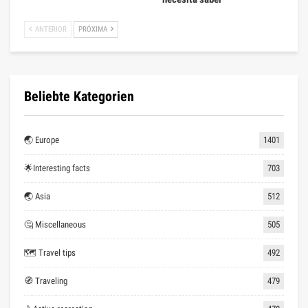
ANTERIOR
PRÓXIMA
Beliebte Kategorien
🌏 Europe
1401
🌟Interesting facts
703
🌏 Asia
512
🤔 Miscellaneous
505
🗺 Travel tips
492
🧭 Traveling
479