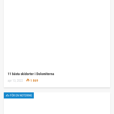
11 bästa skidorter i Dolomiterna
apr 13, 2022
1 869
✍ FÖR EN NOTERING