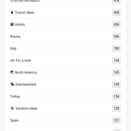
🚴Active recreation
478
🧳 Tourist ideas
458
🏨 Hotels
436
Russia
346
Italy
180
✍ For a note
154
🌏 North America
145
🎭 Entertainment
139
Turkey
134
🏝 Vacation ideas
128
Spain
127