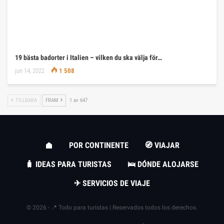
19 bästa badorter i Italien – vilken du ska välja för…
jun 14, 2022
1 508
TILLBAKA
FRAM
1 av 647
POR CONTINENTE
🧭 VIAJAR
🧳 IDEAS PARA TURISTAS
🛌 DÓNDE ALOJARSE
✈ SERVICIOS DE VIAJE
© 2026 - 📍 Todo para turistas | Reservados todos los derechos.