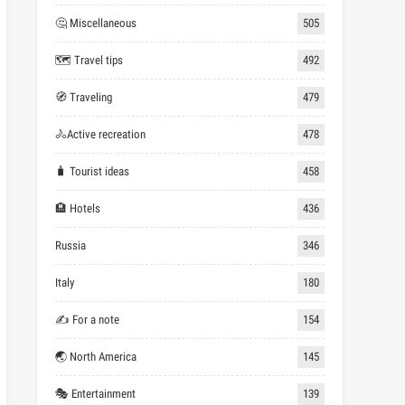
🤔 Miscellaneous
505
🗺 Travel tips
492
🧭 Traveling
479
🚴Active recreation
478
🧳 Tourist ideas
458
🏨 Hotels
436
Russia
346
Italy
180
✍ For a note
154
🌏 North America
145
🎭 Entertainment
139