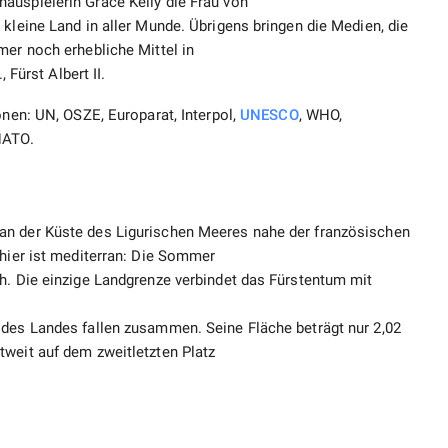
auspielerin Grace Kelly die Frau von
 kleine Land in aller Munde. Übrigens bringen die Medien, die
mer noch erhebliche Mittel in
 Fürst Albert II.
onen: UN, OSZE, Europarat, Interpol,
UNESCO
, WHO,
NATO.
an der Küste des Ligurischen Meeres nahe der französischen
 hier ist mediterran: Die Sommer
h. Die einzige Landgrenze verbindet das Fürstentum mit
 des Landes fallen zusammen. Seine Fläche beträgt nur 2,02
tweit auf dem zweitletzten Platz