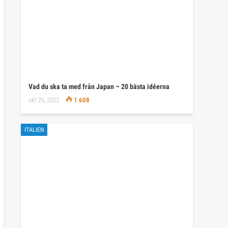
Vad du ska ta med från Japan – 20 bästa idéerna
okt 26, 2022
1 608
ITALIEN