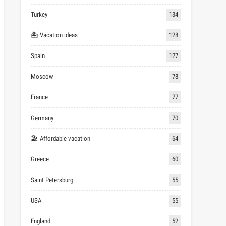
Turkey
134
🏝 Vacation ideas
128
Spain
127
Moscow
78
France
77
Germany
70
🏖 Affordable vacation
64
Greece
60
Saint Petersburg
55
USA
55
England
52