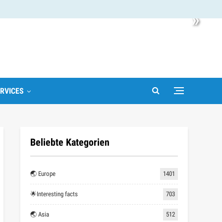
»
RVICES
Beliebte Kategorien
🌏 Europe
1401
🌟Interesting facts
703
🌏 Asia
512