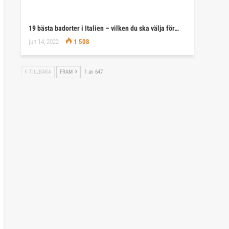
19 bästa badorter i Italien – vilken du ska välja för…
jun 14, 2022
1 508
TILLBAKA
FRAM
1 av 647