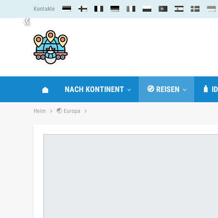
Kontakte
«
NACH KONTINENT
🧭 REISEN
🧳 I
Heim
🌏 Europa