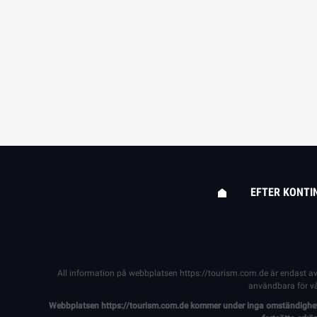
EFTER KONTI
All information på webbplatsen
https://tourism.com.de
är endast av
användbara för vår
Webbplatsen
https://tourism.com.de
kommer under inga omständigheter