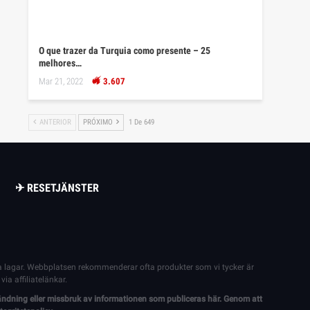
O que trazer da Turquia como presente – 25
melhores…
Mar 21, 2022
3.607
ANTERIOR
PRÓXIMO
1 De 649
✈ RESETJÄNSTER
lla lagar. Webbplatsen rekommenderar ofta produkter som vi tycker är
ia affiliatelänkar.
ndning eller missbruk av informationen som publiceras här. Genom att