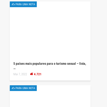
✍ PARA UMA NOTA
5 países mais populares para o turismo sexual – lista,
…
Mai 7, 2022
4.721
✍ PARA UMA NOTA