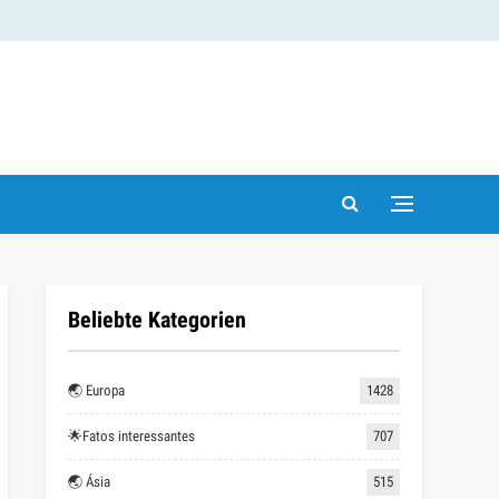
Beliebte Kategorien
🌏 Europa
1428
🌟Fatos interessantes
707
🌏 Ásia
515