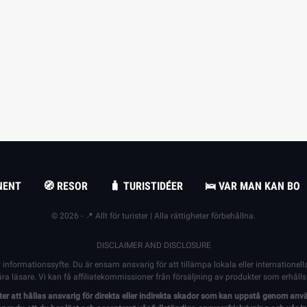
NENT
🧭 RESOR
🧳 TURISTIDÉER
🛌 VAR MAN KAN BO
© 2026 - 📍 Allt för turister | Alla rättigheter förbehållna.
DISCLAIMER AND DISCLOSURE
 informationssyfte. Du är ensam ansvarig för att tillämpa lokala eller internatione
a läsare. Vi kan få affiliatekommissioner från försäljning av produkter som erhålls v
 att hållas ansvarig för direkta eller indirekta skador som kan uppstå genom anvä