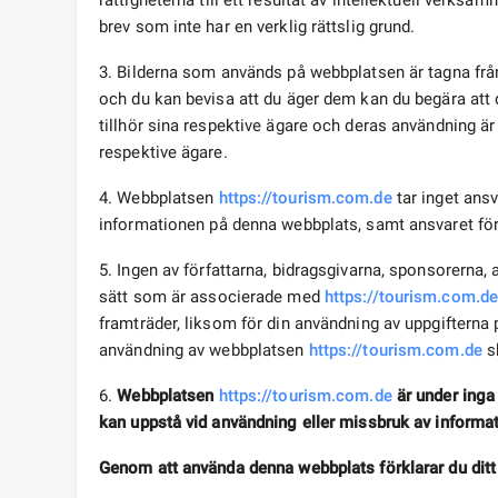
rättigheterna till ett resultat av intellektuell verks
brev som inte har en verklig rättslig grund.
3. Bilderna som används på webbplatsen är tagna från
och du kan bevisa att du äger dem kan du begära att
tillhör sina respektive ägare och deras användning ä
respektive ägare.
4. Webbplatsen
https://tourism.com.de
tar inget ansv
informationen på denna webbplats, samt ansvaret för
5. Ingen av författarna, bidragsgivarna, sponsorerna
sätt som är associerade med
https://tourism.com.d
framträder, liksom för din användning av uppgifterna
användning av webbplatsen
https://tourism.com.de
sk
6.
Webbplatsen
https://tourism.com.de
är under inga
kan uppstå vid användning eller missbruk av informa
Genom att använda denna webbplats förklarar du ditt