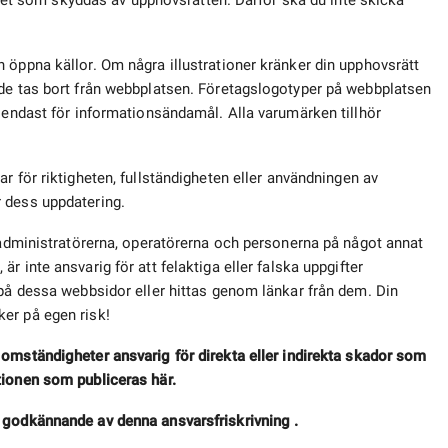
amhet som skyddas av upphovsrätten. Därför ska du inte skicka
 öppna källor. Om några illustrationer kränker din upphovsrätt
 de tas bort från webbplatsen. Företagslogotyper på webbplatsen
r endast för informationsändamål. Alla varumärken tillhör
ar för riktigheten, fullständigheten eller användningen av
 dess uppdatering.
, administratörerna, operatörerna och personerna på något annat
e
, är inte ansvarig för att felaktiga eller falska uppgifter
 på dessa webbsidor eller hittas genom länkar från dem. Din
er på egen risk!
 omständigheter ansvarig för direkta eller indirekta skador som
tionen som publiceras här.
 godkännande av denna ansvarsfriskrivning .