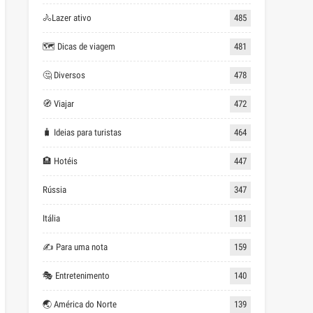
🚴Lazer ativo
485
🗺 Dicas de viagem
481
🤔 Diversos
478
🧭 Viajar
472
🧳 Ideias para turistas
464
🏨 Hotéis
447
Rússia
347
Itália
181
✍ Para uma nota
159
🎭 Entretenimento
140
🌏 América do Norte
139