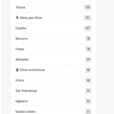
Turquia
135
🏝 Ideias para férias
131
Espanha
127
Moscovo
78
França
78
Alemanha
69
🏖 Férias económicas
68
Grécia
60
São Petersburgo
55
Inglaterra
53
Estados Unidos
51