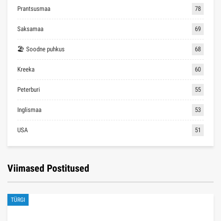
Prantsusmaa
78
Saksamaa
69
🏖 Soodne puhkus
68
Kreeka
60
Peterburi
55
Inglismaa
53
USA
51
Viimased Postitused
TÜRGI