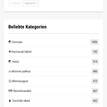
ZURÜCK
NÄCHSTE
Beliebte Kategorien
🌏 Euroopa
1406
🌟Huvitavad faktid
702
🌏 Aasia
514
🚴Aktiivne puhkus
480
🤔 Mitmesugust
472
🗺 Reisinõuanded
467
🧳 Turistide ideed
462