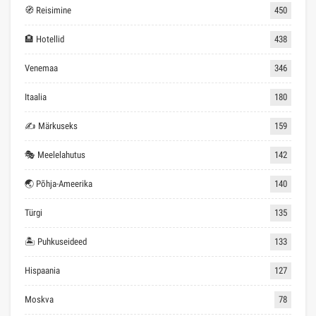
🧭 Reisimine
450
🏨 Hotellid
438
Venemaa
346
Itaalia
180
✍ Märkuseks
159
🎭 Meelelahutus
142
🌏 Põhja-Ameerika
140
Türgi
135
🏝 Puhkuseideed
133
Hispaania
127
Moskva
78