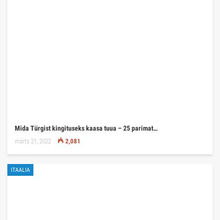
Mida Türgist kingituseks kaasa tuua – 25 parimat…
märts 21, 2022
2,081
ITAALIA