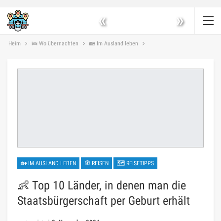
«
»
Heim
🛌 Wo übernachten
🏡 Im Ausland leben
🏡 IM AUSLAND LEBEN
🧭 REISEN
🗺 REISETIPPS
👶 Top 10 Länder, in denen man die
Staatsbürgerschaft per Geburt erhält