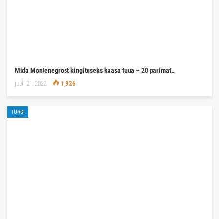
Mida Montenegrost kingituseks kaasa tuua – 20 parimat…
juuli 21, 2022
1,926
TÜRGI