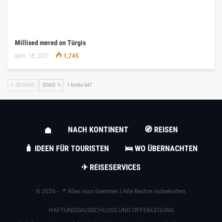
Millised mered on Türgis
dets. 18, 2021
1,745
EELMINE
EDASI
1 kohta 647
NACH KONTINENT
🧭 REISEN
🧳 IDEEN FÜR TOURISTEN
🛌 WO ÜBERNACHTEN
✈ REISESERVICES
© 2026 - 📍 Alles voor toeristen | Alle Rechte vorbehalten.
HAFTUNGSAUSSCHLUSS UND OFFENLEGUNG