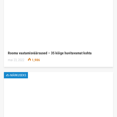
Rooma vaatamisväärsused – 35 kõige huvitavamat kohta
mai 23, 2022
1,986
✍ MÄRKUSEKS