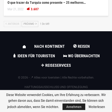
O que trazer da Turquia como presente – 25 melhores…
Mar 21, 2022
3.607
ANTERIOR
PRÓXIMO
1 De 649
NACH KONTINENT
🧭 REISEN
🧳 IDEEN FÜR TOURISTEN
🛌 WO ÜBERNACHTEN
✈ REISESERVICES
© 2026 - 📍 Alles voor toeristen | Alle Rechte vorbehalten.
HAFTUNGSAUSSCHLUSS UND OFFENLEGUNG
Alle Informationen auf der Website
https://tourism.com.de
dienen nur zu
Diese Website verwendet Cookies, um Ihre Erfahrung zu verbessern. Wir
Informationszwecken. Sie sind allein verantwortlich für die Einhaltung aller
gehen davon aus, dass Sie damit einverstanden sind, Sie können sich
geltenden lokalen oder internationalen Gesetze. Die Website empfiehlt unseren
jedoch abmelden, wenn Sie möchten.
Annehmen
Weiterlesen
Lesern häufig Produkte, die wir für nützlich halten. Wir können Affiliate-Provisionen