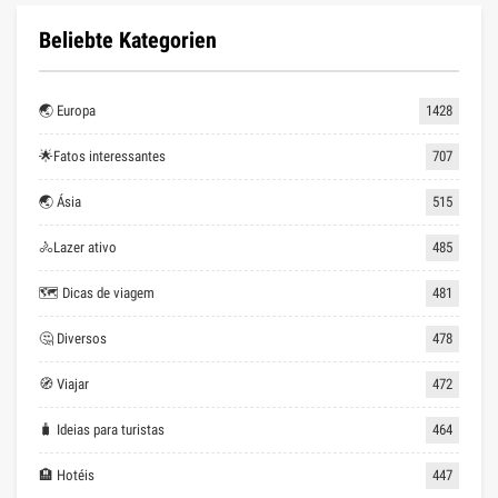
Beliebte Kategorien
🌏 Europa
1428
🌟Fatos interessantes
707
🌏 Ásia
515
🚴Lazer ativo
485
🗺 Dicas de viagem
481
🤔 Diversos
478
🧭 Viajar
472
🧳 Ideias para turistas
464
🏨 Hotéis
447