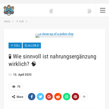
«
»
Heim
📌 Coll
📌 COLL
🤔 ALLERLEI
🧪 Wie sinnvoll ist nahrungsergänzung
wirklich? 🧠
On
15. April 2025
76
Share