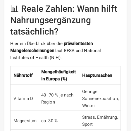
📊 Reale Zahlen: Wann hilft
Nahrungsergänzung
tatsächlich?
Hier ein Überblick über die
prävalentesten
Mangelerscheinungen
laut EFSA und National
Institutes of Health (NIH):
Mangelhäufigkeit
Emp
Nährstoff
Hauptursachen
in Europa (%)
Erg
Geringe
40–70 % je nach
D3-
Vitamin D
Sonnenexposition,
Region
Kap
Winter
Stress, Ernährung,
Magnesium
ca. 30 %
Mag
Sport