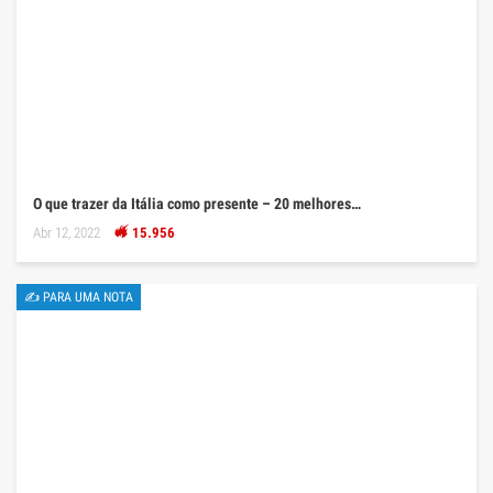
O que trazer da Itália como presente – 20 melhores…
Abr 12, 2022
15.956
✍ PARA UMA NOTA