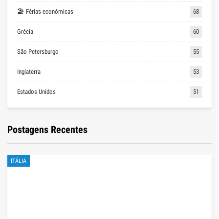
🏖 Férias económicas
68
Grécia
60
São Petersburgo
55
Inglaterra
53
Estados Unidos
51
Postagens Recentes
ITÁLIA