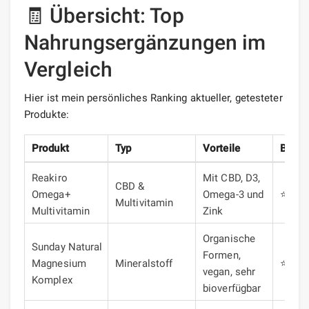
🧾 Übersicht: Top
Nahrungsergänzungen im
Vergleich
Hier ist mein persönliches Ranking aktueller, getesteter
Produkte:
Produkt
Typ
Vorteile
Bewer
Reakiro
Mit CBD, D3,
CBD &
Omega+
Omega-3 und
⭐⭐⭐
Multivitamin
Multivitamin
Zink
Organische
Sunday Natural
Formen,
Magnesium
Mineralstoff
⭐⭐⭐
vegan, sehr
Komplex
bioverfügbar