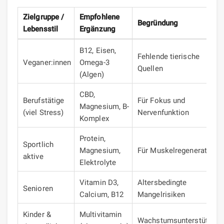
Zielgruppe /
Empfohlene
Begründung
Lebensstil
Ergänzung
B12, Eisen,
Fehlende tierische
Veganer:innen
Omega-3
Quellen
(Algen)
CBD,
Berufstätige
Für Fokus und
Magnesium, B-
(viel Stress)
Nervenfunktion
Komplex
Protein,
Sportlich
Magnesium,
Für Muskelregeneration
aktive
Elektrolyte
Vitamin D3,
Altersbedingte
Senioren
Calcium, B12
Mangelrisiken
Kinder &
Multivitamin
Wachstumsunterstützung