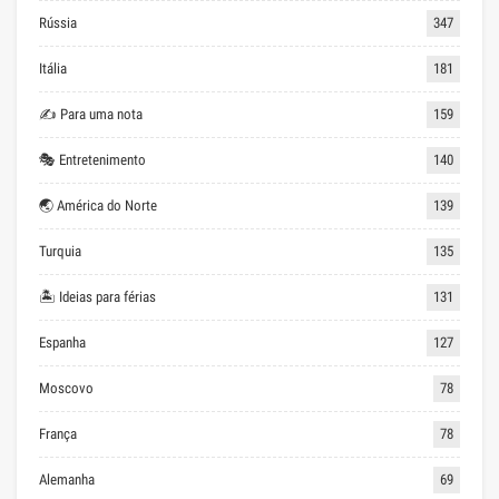
Rússia
347
Itália
181
✍ Para uma nota
159
🎭 Entretenimento
140
🌏 América do Norte
139
Turquia
135
🏝 Ideias para férias
131
Espanha
127
Moscovo
78
França
78
Alemanha
69