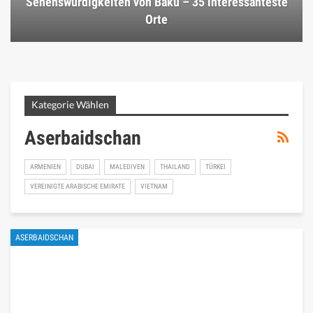
Sehenswürdigkeiten von Baku – 35 interessanteste
Orte
Kategorie Wählen
Aserbaidschan
ARMENIEN
DUBAI
MALEDIVEN
THAILAND
TÜRKEI
VEREINIGTE ARABISCHE EMIRATE
VIETNAM
ASERBAIDSCHAN