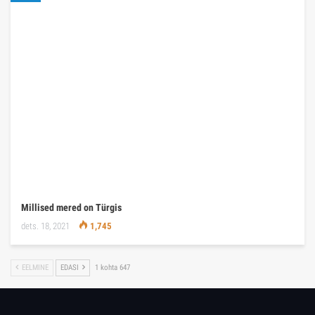
Millised mered on Türgis
dets. 18, 2021
1,745
EELMINE
EDASI
1 kohta 647