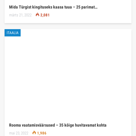
Mida Türgist kingituseks kaasa tuua – 25 parimat…
märts 21, 2022
2,081
ITAALIA
Rooma vaatamisväärsused – 35 kõige huvitavamat kohta
mai 23, 2022
1,986