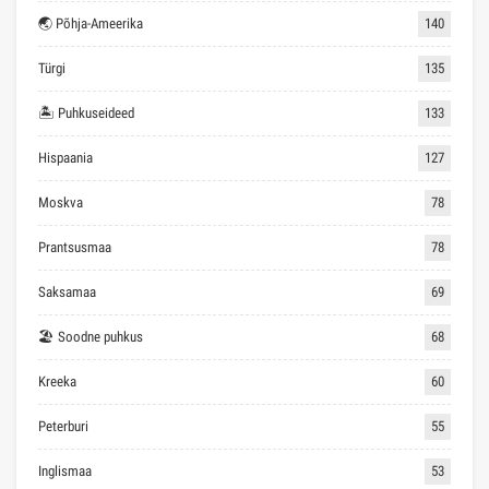
🌏 Põhja-Ameerika
140
Türgi
135
🏝 Puhkuseideed
133
Hispaania
127
Moskva
78
Prantsusmaa
78
Saksamaa
69
🏖 Soodne puhkus
68
Kreeka
60
Peterburi
55
Inglismaa
53