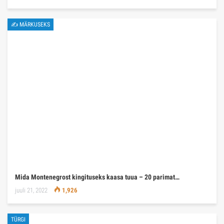
✍ MÄRKUSEKS
Mida Montenegrost kingituseks kaasa tuua – 20 parimat…
juuli 21, 2022
1,926
TÜRGI