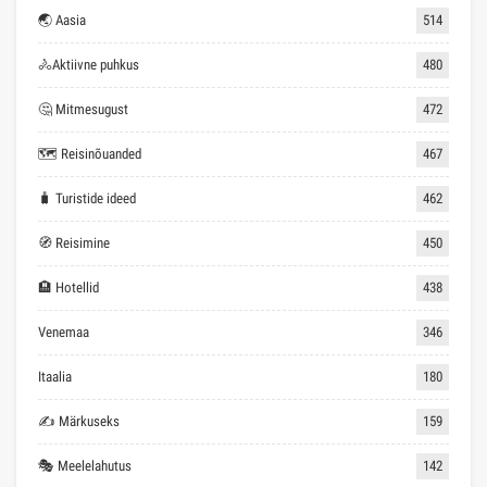
🌏 Aasia
514
🚴Aktiivne puhkus
480
🤔 Mitmesugust
472
🗺 Reisinõuanded
467
🧳 Turistide ideed
462
🧭 Reisimine
450
🏨 Hotellid
438
Venemaa
346
Itaalia
180
✍ Märkuseks
159
🎭 Meelelahutus
142