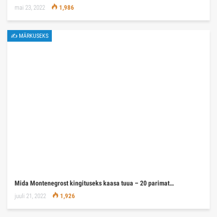
mai 23, 2022
1,986
✍ MÄRKUSEKS
Mida Montenegrost kingituseks kaasa tuua – 20 parimat…
juuli 21, 2022
1,926