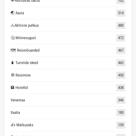
🌟Huvitavad faktid
702
🌏 Aasia
514
🚴Aktiivne puhkus
480
🤔 Mitmesugust
472
🗺 Reisinõuanded
467
🧳 Turistide ideed
462
🧭 Reisimine
450
🏨 Hotellid
438
Venemaa
346
Itaalia
180
✍ Märkuseks
159