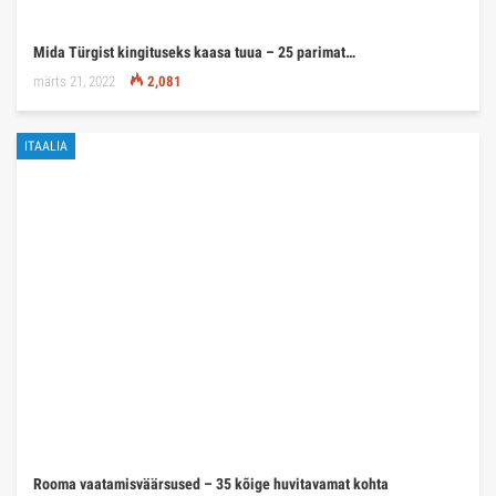
Mida Türgist kingituseks kaasa tuua – 25 parimat…
märts 21, 2022
2,081
ITAALIA
Rooma vaatamisväärsused – 35 kõige huvitavamat kohta