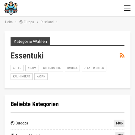
Heim
🌏 Europa
Russland
Kategorie Wählen
Essentuki
ADLER
ANAPA
GELENDSCHIK
IRKUTSK
JEKATERINBURG
KALININGRAD
KASAN
Beliebte Kategorien
🌏 Euroopa
1406