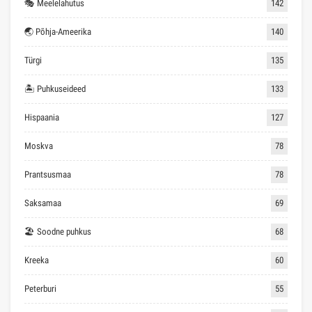
🎭 Meelelahutus
142
🌏 Põhja-Ameerika
140
Türgi
135
🏝 Puhkuseideed
133
Hispaania
127
Moskva
78
Prantsusmaa
78
Saksamaa
69
🏖 Soodne puhkus
68
Kreeka
60
Peterburi
55