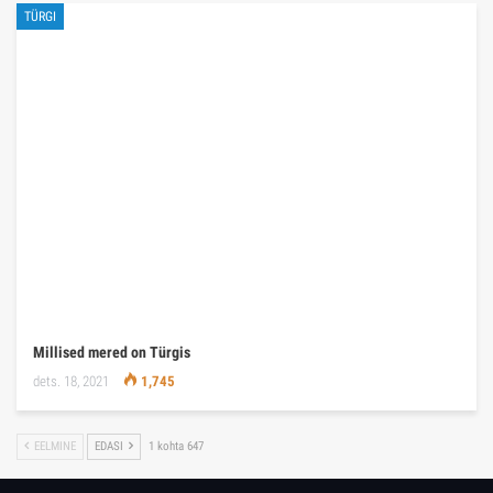
TÜRGI
Millised mered on Türgis
dets. 18, 2021
1,745
EELMINE
EDASI
1 kohta 647