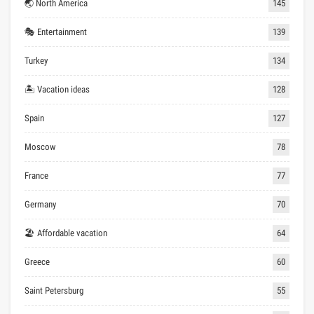
🌏 North America
145
🎭 Entertainment
139
Turkey
134
🏝 Vacation ideas
128
Spain
127
Moscow
78
France
77
Germany
70
🏖 Affordable vacation
64
Greece
60
Saint Petersburg
55