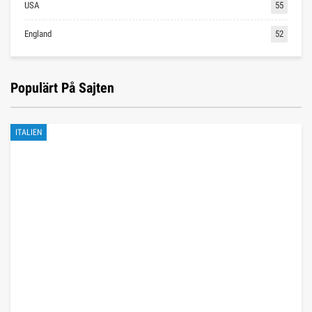
USA
55
England
52
Populärt På Sajten
ITALIEN