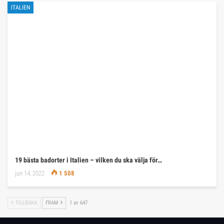
ITALIEN
19 bästa badorter i Italien – vilken du ska välja för…
jun 14, 2022
1 508
TILLBAKA
FRAM
1 av 647