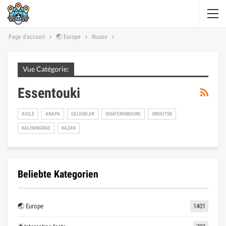
Page d'accueil
🌏 Europe
Russie
Vue Catégorie:
Essentouki
AIGLE
ANAPA
GELENDJIK
IEKATERINBOURG
IRKOUTSK
KALININGRAD
KAZAN
Beliebte Kategorien
🌏 Europe
1401