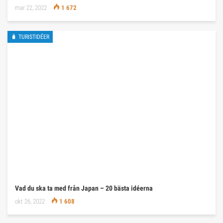
mar 22, 2022
1 672
🧳 TURISTIDÉER
Vad du ska ta med från Japan – 20 bästa idéerna
okt 26, 2022
1 608