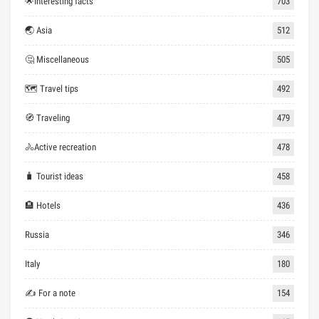
🌟Interesting facts
703
🌏 Asia
512
🤔 Miscellaneous
505
🗺 Travel tips
492
🧭 Traveling
479
🚴Active recreation
478
🧳 Tourist ideas
458
🏨 Hotels
436
Russia
346
Italy
180
✍ For a note
154