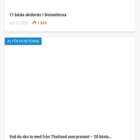
11 bästa skidorter i Dolomiterna
apr 13, 2022
1 869
✍ FÖR EN NOTERING
Vad du ska ta med från Thailand som present – 20 bästa…