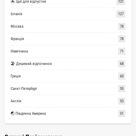
🏝 Ідеї для відпустки
131
Іспанія
127
Москва
78
Франція
78
Німеччина
71
🏖 Дешевий відпочинок
68
Греція
60
Санкт-Петербург
55
Англія
53
🌏 Південна Америка
51