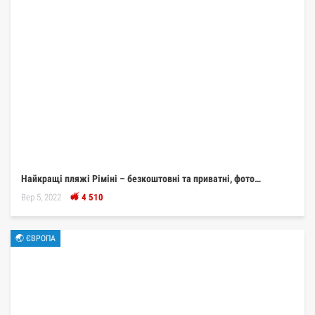
Найкращі пляжі Ріміні – безкоштовні та приватні, фото…
Вер 5, 2022
4 510
🌏 ЄВРОПА