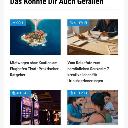
Das Könnte Dir Auch Gefallen
📌 COLL
🤔 ALLERLEI
Mietwagen ohne Kaution am
Vom Reisefoto zum
Flughafen Tivat: Praktischer
persönlichen Souvenir: 7
Ratgeber
kreative Ideen für
Urlaubserinnerungen
🤔 ALLERLEI
🤔 ALLERLEI