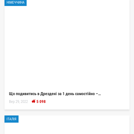
НІМЕЧЧИНА
Що подивитись в Дрездені за 1 день самостійно –…
Вер 29, 2022
5 098
ІТАЛІЯ