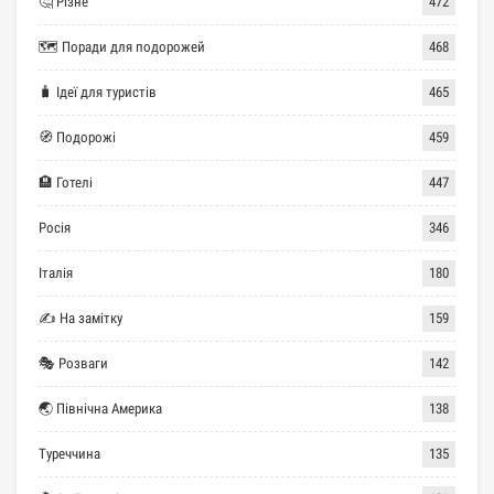
🤔 Різне
472
🗺 Поради для подорожей
468
🧳 Ідеї для туристів
465
🧭 Подорожі
459
🏨 Готелі
447
Росія
346
Італія
180
✍ На замітку
159
🎭 Розваги
142
🌏 Північна Америка
138
Туреччина
135