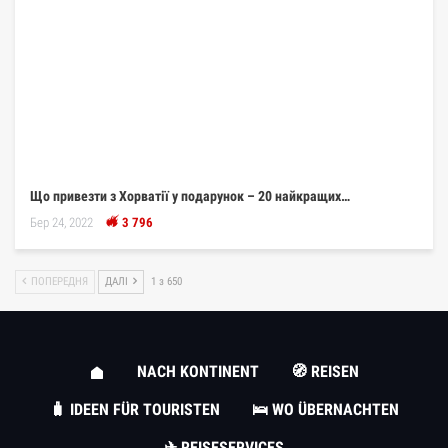
Що привезти з Хорватії у подарунок – 20 найкращих…
Бер 24, 2022
3 796
ПОПЕРЕДНЯ
ДАЛІ
1 з 650
NACH KONTINENT
🧭 REISEN
🧳 IDEEN FÜR TOURISTEN
🛌 WO ÜBERNACHTEN
✈ REISESERVICES