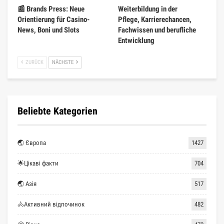
📰 Brands Press: Neue
Weiterbildung in der
Orientierung für Casino-
Pflege, Karrierechancen,
News, Boni und Slots
Fachwissen und berufliche
Entwicklung
ZURÜCK
NÄCHSTE
Beliebte Kategorien
🌏 Європа
1427
🌟Цікаві факти
704
🌏 Азія
517
🚴Активний відпочинок
482