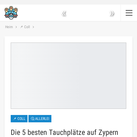
«
»
Heim
📌 Coll
📌 COLL
🤔 ALLERLEI
Die 5 besten Tauchplätze auf Zypern