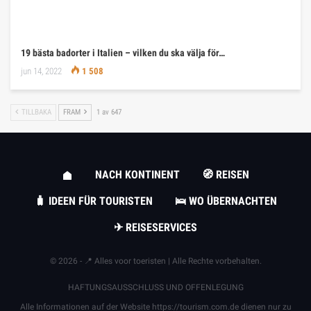
19 bästa badorter i Italien – vilken du ska välja för…
jun 14, 2022
1 508
TILLBAKA
FRAM
1 av 647
NACH KONTINENT
🧭 REISEN
🧳 IDEEN FÜR TOURISTEN
🛌 WO ÜBERNACHTEN
✈ REISESERVICES
© 2026 - 📍 Alles voor toeristen | Alle Rechte vorbehalten.
HAFTUNGSAUSSCHLUSS UND OFFENLEGUNG
Alle Informationen auf der Website
https://tourism.com.de
dienen nur zu