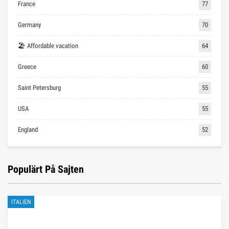
France
77
Germany
70
🏖 Affordable vacation
64
Greece
60
Saint Petersburg
55
USA
55
England
52
Populärt På Sajten
ITALIEN