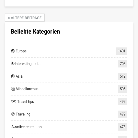
ÄLTERE BEITRÄGE
Beliebte Kategorien
🌏 Europe
1401
🌟Interesting facts
703
🌏 Asia
512
🤔 Miscellaneous
505
🗺 Travel tips
492
🧭 Traveling
479
🚴Active recreation
478