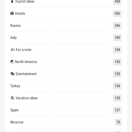
🧳 Tourist ideas
458
🏨 Hotels
436
Russia
346
Italy
180
✍ For a note
154
🌏 North America
145
🎭 Entertainment
139
Turkey
134
🏝 Vacation ideas
128
Spain
127
Moscow
78