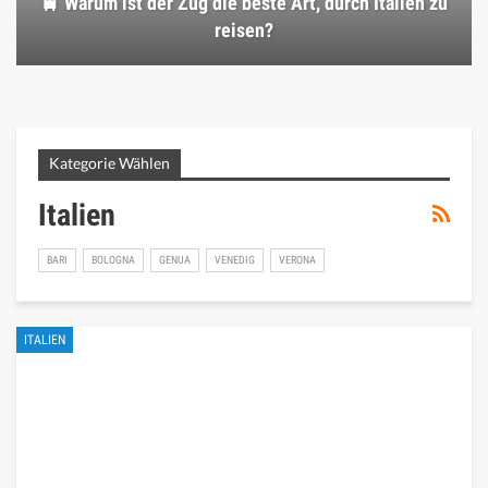
🚆 Warum ist der Zug die beste Art, durch Italien zu
reisen?
Kategorie Wählen
Italien
BARI
BOLOGNA
GENUA
VENEDIG
VERONA
ITALIEN