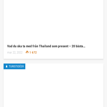
Vad du ska ta med från Thailand som present – 20 bästa…
mar 22, 2022
1 672
🧳 TURISTIDÉER