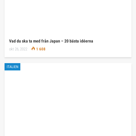
Vad du ska ta med från Japan – 20 bästa idéerna
okt 26, 2022
1 608
ITALIEN