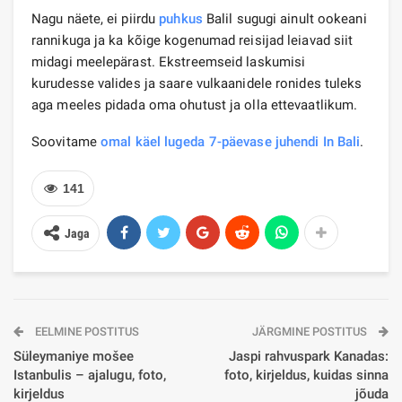
Nagu näete, ei piirdu
puhkus
Balil sugugi ainult ookeani
rannikuga ja ka kõige kogenumad reisijad leiavad siit
midagi meelepärast. Ekstreemseid laskumisi
kurudesse valides ja saare vulkaanidele ronides tuleks
aga meeles pidada oma ohutust ja olla ettevaatlikum.
Soovitame
omal käel lugeda 7-päevase juhendi In Bali
.
141
Jaga
EELMINE POSTITUS
JÄRGMINE POSTITUS
Süleymaniye mošee
Jaspi rahvuspark Kanadas:
Istanbulis – ajalugu, foto,
foto, kirjeldus, kuidas sinna
kirjeldus
jõuda