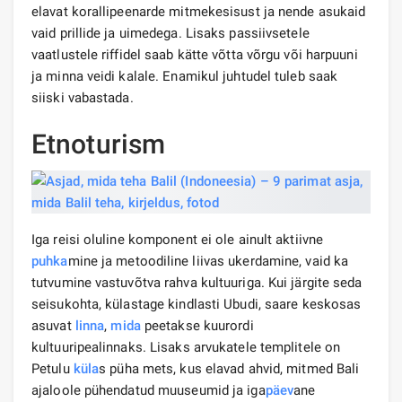
elavat korallipeenarde mitmekesisust ja nende asukaid
vaid prillide ja uimedega. Lisaks passiivsetele
vaatlustele riffidel saab kätte võtta võrgu või harpuuni
ja minna veidi kalale. Enamikul juhtudel tuleb saak
siiski vabastada.
Etnoturism
Iga reisi oluline komponent ei ole ainult aktiivne
puhka
mine ja metoodiline liivas ukerdamine, vaid ka
tutvumine vastuvõtva rahva kultuuriga. Kui järgite seda
seisukohta, külastage kindlasti Ubudi, saare keskosas
asuvat
linna
,
mida
peetakse kuurordi
kultuuripealinnaks. Lisaks arvukatele templitele on
Petulu
küla
s püha mets, kus elavad ahvid, mitmed Bali
ajaloole pühendatud muuseumid ja iga
päev
ane