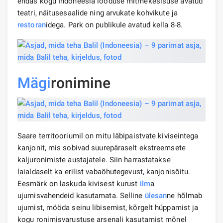
endas kogu Indoneesia looduse mitmekesisuse avatud
teatri, näitusesaalide ning arvukate kohvikute ja
restoran
idega. Park on publikule avatud kella 8-8.
Mägi
ronimine
Saare territooriumil on mitu läbipaistvate kiviseintega
kanjonit, mis sobivad suurepäraselt ekstreemsete
kaljuronimiste austajatele. Siin harrastatakse
laialdaselt ka erilist vabaõhutegevust, kanjonisõitu.
Eesmärk on laskuda kivisest kurust
ilm
a
ujumisvahendeid kasutamata. Selline
ülesan
ne hõlmab
ujumist, mööda seinu libisemist, kõrgelt hüppamist ja
kogu ronimisvarustuse arsenali kasutamist mõnel