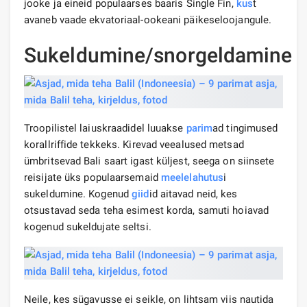
jooke ja eineid populaarses baaris Single Fin,
kus
t
avaneb vaade ekvatoriaal-ookeani päikeseloojangule.
Sukeldumine/snorgeldamine
Troopilistel laiuskraadidel luuakse
parim
ad tingimused
korallriffide tekkeks. Kirevad veealused metsad
ümbritsevad Bali saart igast küljest, seega on siinsete
reisijate üks populaarsemaid
meelelahutus
i
sukeldumine. Kogenud
giid
id aitavad neid, kes
otsustavad seda teha esimest korda, samuti hoiavad
kogenud sukeldujate seltsi.
Neile, kes sügavusse ei seikle, on lihtsam viis nautida