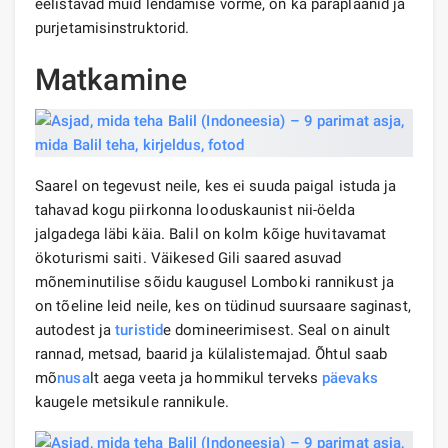
eelistavad muid lendamise vorme, on ka paraplaanid ja
purjetamisinstruktorid.
Matkamine
Saarel on tegevust neile, kes ei suuda paigal istuda ja
tahavad kogu piirkonna looduskaunist nii-öelda
jalgadega läbi käia. Balil on kolm kõige huvitavamat
ökoturismi saiti. Väikesed Gili saared asuvad
mõneminutilise sõidu kaugusel Lomboki rannikust ja
on tõeline leid neile, kes on tüdinud suursaare saginast,
autodest ja
turistid
e domineerimisest. Seal on ainult
rannad, metsad, baarid ja külalistemajad. Õhtul saab
mõ
nusa
lt aega veeta ja hommikul terveks
päevaks
kaugele metsikule rannikule.