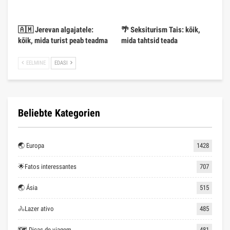
🇦🇲 Jerevan algajatele:
🌴 Seksiturism Tais: kõik,
kõik, mida turist peab teadma
mida tahtsid teada
EELMINE
EDASI
Beliebte Kategorien
🌏 Europa
1428
🌟Fatos interessantes
707
🌏 Ásia
515
🚴Lazer ativo
485
🗺 Dicas de viagem
481