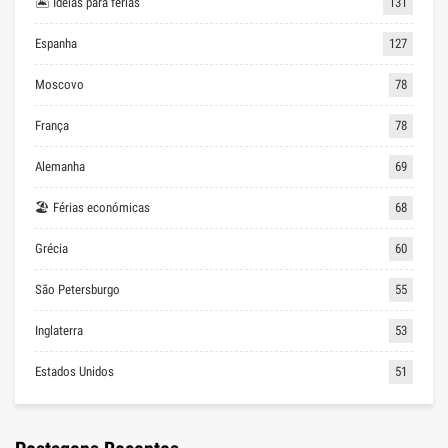
🏝 Ideias para férias
131
Espanha
127
Moscovo
78
França
78
Alemanha
69
🏖 Férias económicas
68
Grécia
60
São Petersburgo
55
Inglaterra
53
Estados Unidos
51