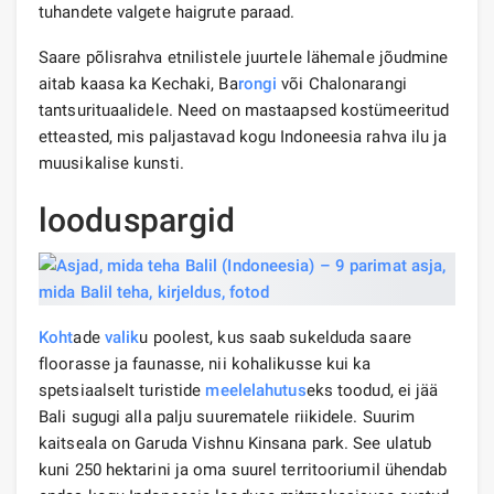
tuhandete valgete haigrute paraad.
Saare põlisrahva etnilistele juurtele lähemale jõudmine
aitab kaasa ka Kechaki, Ba
rongi
või Chalonarangi
tantsurituaalidele. Need on mastaapsed kostümeeritud
etteasted, mis paljastavad kogu Indoneesia rahva ilu ja
muusikalise kunsti.
looduspargid
Koht
ade
valik
u poolest, kus saab sukelduda saare
floorasse ja faunasse, nii kohalikusse kui ka
spetsiaalselt turistide
meelelahutus
eks toodud, ei jää
Bali sugugi alla palju suurematele riikidele. Suurim
kaitseala on Garuda Vishnu Kinsana park. See ulatub
kuni 250 hektarini ja oma suurel territooriumil ühendab