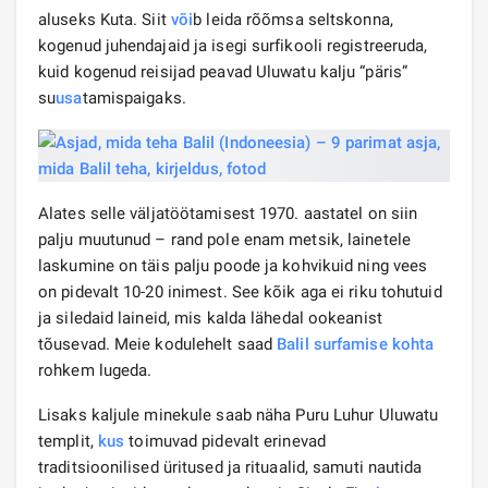
aluseks Kuta. Siit
või
b leida rõõmsa seltskonna,
kogenud juhendajaid ja isegi surfikooli registreeruda,
kuid kogenud reisijad peavad Uluwatu kalju “päris”
su
usa
tamispaigaks.
Alates selle väljatöötamisest 1970. aastatel on siin
palju muutunud – rand pole enam metsik, lainetele
laskumine on täis palju poode ja kohvikuid ning vees
on pidevalt 10-20 inimest. See kõik aga ei riku tohutuid
ja siledaid laineid, mis kalda lähedal ookeanist
tõusevad. Meie kodulehelt saad
Balil surfamise kohta
rohkem lugeda.
Lisaks kaljule minekule saab näha Puru Luhur Uluwatu
templit,
kus
toimuvad pidevalt erinevad
traditsioonilised üritused ja rituaalid, samuti nautida