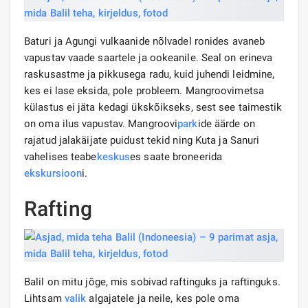
Baturi ja Agungi vulkaanide nõlvadel ronides avaneb
vapustav vaade saartele ja ookeanile. Seal on erineva
raskusastme ja pikkusega radu, kuid juhendi leidmine,
kes ei lase eksida, pole probleem. Mangroovimetsa
külastus ei jäta kedagi ükskõikseks, sest see taimestik
on oma ilus vapustav. Mangroovi
park
ide äärde on
rajatud jalakäijate puidust tekid ning Kuta ja Sanuri
vahelises teabe
keskus
es saate broneerida
ekskursioon
i.
Rafting
Balil on mitu jõge, mis sobivad raftinguks ja raftinguks.
Lihtsam
valik
algajatele ja neile, kes pole oma