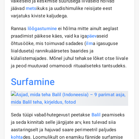
väikeseid ja keskmise suurusega liivaseid nõlvad
jäävad
mets
ikuks ja uudishimulike reisijate eest
varjatuks kiviste kaljudega.
Rannas
lõõgastumine
ei hõlma mitte ainult aeglast
praadimist päikese käes, vaid ka iga
päev
aseid
õhtusööke, mis toimuvad sadades (
ilm
a igasuguse
liialduseta) rannikuäärsetes baarides ja
külalistemajades. Mõnel juhul tehakse lõket otse liivale
ja peod muutuvad omamoodi rituaalseteks tantsudeks.
Surfamine
Seda tüüpi vabaõhutegevust peetakse
Balil
peamiseks
ja seda kinnitab selle järgijate arv, kes tulevad siia
aastaringselt ja hajuvad saare perimeetril paljudes
kohta
des. Loomulikult on enamiku fännide surfamise