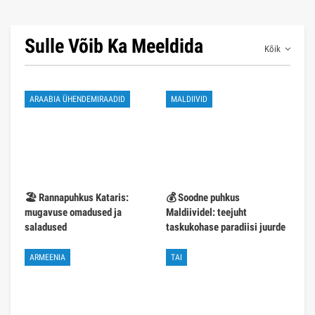
Sulle Võib Ka Meeldida
Kõik
ARAABIA ÜHENDEMIRAADID
MALDIIVID
🏖️ Rannapuhkus Kataris:
💰 Soodne puhkus
mugavuse omadused ja
Maldiividel: teejuht
saladused
taskukohase paradiisi juurde
ARMEENIA
TAI