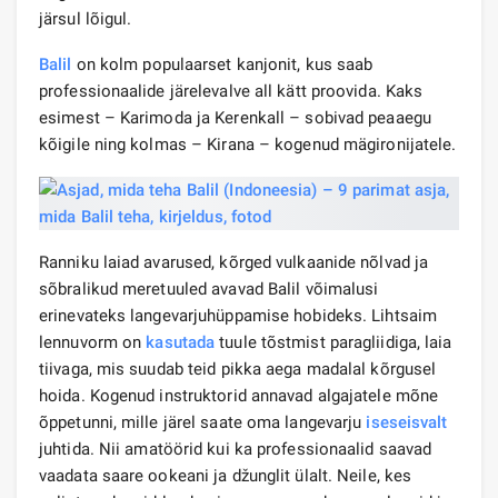
järsul lõigul.
Balil
on kolm populaarset kanjonit, kus saab
professionaalide järelevalve all kätt proovida. Kaks
esimest – Karimoda ja Kerenkall – sobivad peaaegu
kõigile ning kolmas – Kirana – kogenud mägironijatele.
Ranniku laiad avarused, kõrged vulkaanide nõlvad ja
sõbralikud meretuuled avavad Balil võimalusi
erinevateks langevarjuhüppamise hobideks. Lihtsaim
lennuvorm on
kasutada
tuule tõstmist paragliidiga, laia
tiivaga, mis suudab teid pikka aega madalal kõrgusel
hoida. Kogenud instruktorid annavad algajatele mõne
õppetunni, mille järel saate oma langevarju
iseseisvalt
juhtida. Nii amatöörid kui ka professionaalid saavad
vaadata saare ookeani ja džunglit ülalt. Neile, kes