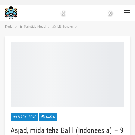
«
»
Kodu
🧳 Turistide ideed
✍ Märkuseks
✍ MÄRKUSEKS
🌏 AASIA
Asjad, mida teha Balil (Indoneesia) – 9