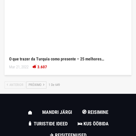
O que trazer da Turquia como presente – 25 melhores…
Mar 21, 2022
3.607
ANTERIOR
PRÓXIMO
1 De 649
MANDRI JÄRGI
🧭 REISIMINE
🧳 TURISTIDE IDEED
🛌 KUS ÖÖBIDA
✈ REISITEENUSED