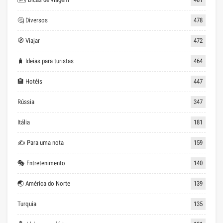
🤔 Diversos
478
🧭 Viajar
472
🧳 Ideias para turistas
464
🏨 Hotéis
447
Rússia
347
Itália
181
✍ Para uma nota
159
🎭 Entretenimento
140
🌏 América do Norte
139
Turquia
135