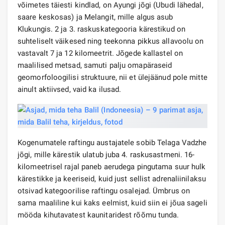
võimetes täiesti kindlad, on Ayungi jõgi (Ubudi lähedal,
saare keskosas) ja Melangit, mille algus asub
Klukungis. 2 ja 3. raskuskategooria kärestikud on
suhteliselt väikesed ning teekonna pikkus allavoolu on
vastavalt 7 ja 12 kilomeetrit. Jõgede kallastel on
maalilised metsad, samuti palju omapäraseid
geomorfoloogilisi struktuure, nii et ülejäänud pole mitte
ainult aktiivsed, vaid ka ilusad.
Kogenumatele raftingu austajatele sobib Telaga Vadzhe
jõgi, mille kärestik ulatub juba 4. raskusastmeni. 16-
kilomeetrisel rajal paneb aerudega pingutama suur hulk
kärestikke ja keeriseid, kuid just sellist adrenaliinilaksu
otsivad kategoorilise raftingu osalejad. Ümbrus on
sama maaliline kui kaks eelmist, kuid siin ei jõua sageli
mööda kihutavatest kaunitaridest rõõmu tunda.