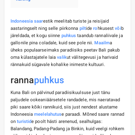
Indoneesia
saar
estik meelitab turiste ja reisijaid
aastaringselt ning selle piirkonna
pilt
ide
ro
hkusest
või
b
järeldada, et kogu siinne
puhkus
taandub rannaliivale ja
gallonile pina coladale, kuid see pole nii.
Maa
ilm
a
üheks populaarseimaks paradiisiks peetav Bali pakub
oma külastajatele laia
valik
ut välitegevusi ja harivaid
rännakuid sügavale kohalike inimeste kultuuri.
ranna
puhkus
Kuna Bali on pälvinud paradiisikuulsuse just tänu
paljudele ookeaniäärsetele randadele, mis naeratavad
piki saare kõiki rannikuid, siis just nendest alustame
Indoneesia
meelelahutus
e paraadi. Mõned saare rannad
on
turistid
e poolt hästi arenenud, sealhulgas:
Balandang, Padang-Padang ja Binkin, kuid veelgi rohkem