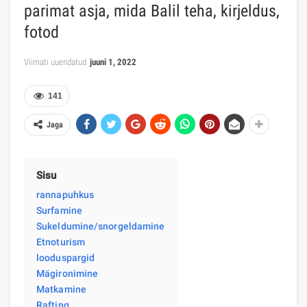
parimat asja, mida Balil teha, kirjeldus,
fotod
Viimati uuendatud
juuni 1, 2022
141
Jaga
Sisu
rannapuhkus
Surfamine
Sukeldumine/snorgeldamine
Etnoturism
looduspargid
Mägironimine
Matkamine
Rafting