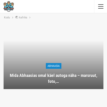
Kodu
🌏 Aafrika
ABHAASIA
Mida Abhaasias omal käel autoga näha – marsruut,
foto,…