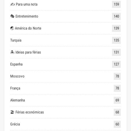
✍ Para uma nota
159
🎭 Entretenimento
140
🌏 América do Norte
139
Turquia
135
🏝 Ideias para férias
131
Espanha
127
Moscovo
78
França
78
Alemanha
69
🏖 Férias económicas
68
Grécia
60