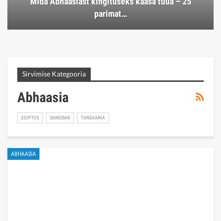
Mida Abhaasiast kingituseks kaasa tuua – 25
parimat…
Sirvimise Kategooria
Abhaasia
EGIPTUS
SANSIBAR
TANSAANIA
ABHAASIA