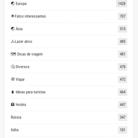
🌏 Europa
1428
🌟Fatos interessantes
707
🌏 Ásia
515
🚴Lazer ativo
485
🗺 Dicas de viagem
481
🤔 Diversos
478
🧭 Viajar
472
🧳 Ideias para turistas
464
🏨 Hotéis
447
Rússia
347
Itália
181