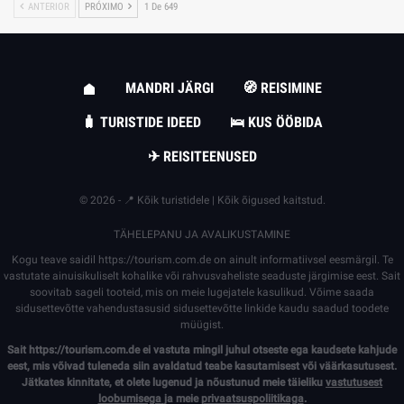
ANTERIOR
PRÓXIMO
1 De 649
MANDRI JÄRGI
🧭 REISIMINE
🧳 TURISTIDE IDEED
🛌 KUS ÖÖBIDA
✈ REISITEENUSED
© 2026 - 📍 Kõik turistidele | Kõik õigused kaitstud.
TÄHELEPANU JA AVALIKUSTAMINE
Kogu teave saidil
https://tourism.com.de
on ainult informatiivsel eesmärgil. Te
vastutate ainuisikuliselt kohalike või rahvusvaheliste seaduste järgimise eest. Sait
soovitab sageli tooteid, mis on meie lugejatele kasulikud. Võime saada
sidusettevõtte vahendustasusid sidusettevõtte linkide kaudu saadud toodete
müügist.
Sait
https://tourism.com.de
ei vastuta mingil juhul otseste ega kaudsete kahjude
eest, mis võivad tuleneda siin avaldatud teabe kasutamisest või väärkasutusest.
Jätkates kinnitate, et olete lugenud ja nõustunud meie täieliku
vastutusest
loobumisega
ja meie
privaatsuspoliitikaga
.