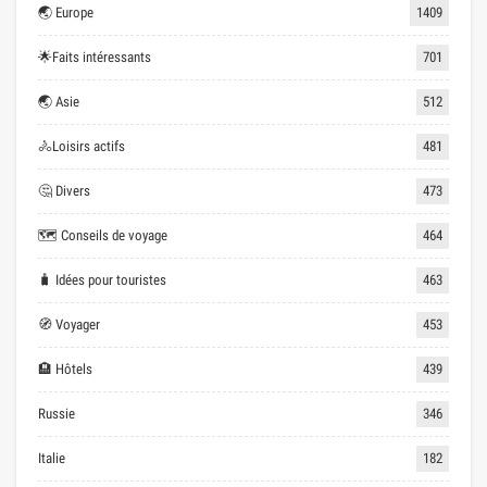
🌏 Europe
1409
🌟Faits intéressants
701
🌏 Asie
512
🚴Loisirs actifs
481
🤔 Divers
473
🗺 Conseils de voyage
464
🧳 Idées pour touristes
463
🧭 Voyager
453
🏨 Hôtels
439
Russie
346
Italie
182