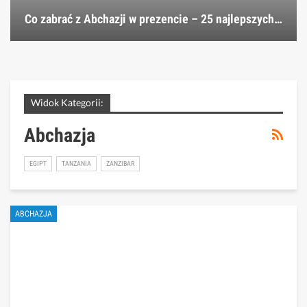
Co zabrać z Abchazji w prezencie – 25 najlepszych…
Widok Kategorii:
Abchazja
EGIPT
TANZANIA
ZANZIBAR
ABCHAZJA