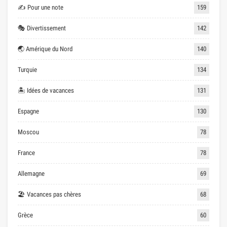
✍ Pour une note
159
🎭 Divertissement
142
🌏 Amérique du Nord
140
Turquie
134
🏝 Idées de vacances
131
Espagne
130
Moscou
78
France
78
Allemagne
69
🏖 Vacances pas chères
68
Grèce
60