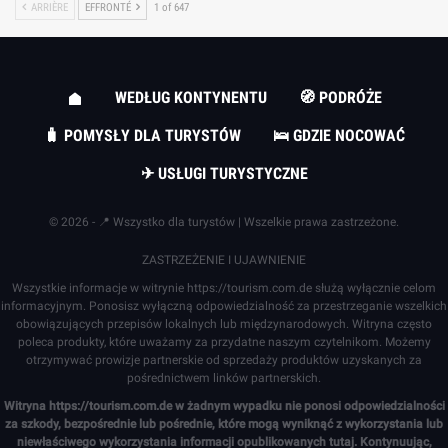
ARRIÈRE
EFFRONTÉ
1 of 647
WEDŁUG KONTYNENTU
🧭 PODRÓŻE
🧳 POMYSŁY DLA TURYSTÓW
🛌 GDZIE NOCOWAĆ
✈ USŁUGI TURYSTYCZNE
© 2026 - 📍 Wszystko dla turystów | Wszelkie prawa zastrzeżone.
ZASTRZEŻENIE I UJAWNIENIE
Wszystkie informacje w witrynie
https://tourism.com.de
służą wyłącznie celom
informacyjnym. Ponosisz wyłączną odpowiedzialność za przestrzeganie wszelkich
obowiązujących przepisów lokalnych lub międzynarodowych. Witryna często
poleca produkty, które uważamy za przydatne naszym czytelnikom. Możemy
otrzymywać prowizje partnerskie od sprzedaży produktów uzyskanych za
pośrednictwem linków partnerskich.
Witryna
https://tourism.com.de
w żadnym wypadku nie ponosi odpowiedzialności
za szkody, bezpośrednie lub pośrednie, które mogą wyniknąć z wykorzystania lub
niewłaściwego wykorzystania informacji opublikowanych tutaj. Kontynuując,