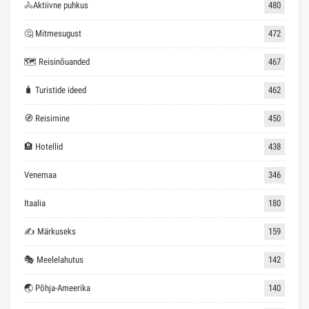
🚴Aktiivne puhkus
480
🤔 Mitmesugust
472
🗺 Reisinõuanded
467
🧳 Turistide ideed
462
🧭 Reisimine
450
🏨 Hotellid
438
Venemaa
346
Itaalia
180
✍ Märkuseks
159
🎭 Meelelahutus
142
🌏 Põhja-Ameerika
140