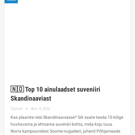
🇳🇴 Top 10 ainulaadset suveniiri
Skandinaaviast
Tourism
dets. 8, 2024
Kas plaanite reisi Skandinaaviasse? Siit saate teada 10 kõige
huvitavama ja ehtsama suveniiri kohta, mida koju tuua.
Norra kampsunidest Soome nugadeni, juhend Põhjamaade