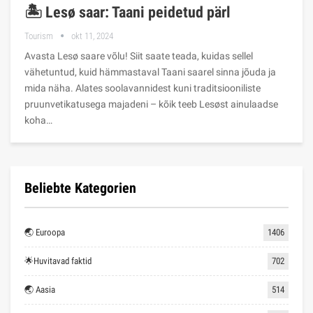
🏝️ Lesø saar: Taani peidetud pärl
Tourism
okt 11, 2024
Avasta Lesø saare võlu! Siit saate teada, kuidas sellel
vähetuntud, kuid hämmastaval Taani saarel sinna jõuda ja
mida näha. Alates soolavannidest kuni traditsiooniliste
pruunvetikatusega majadeni – kõik teeb Lesøst ainulaadse
koha…
Beliebte Kategorien
🌏 Euroopa
1406
🌟Huvitavad faktid
702
🌏 Aasia
514