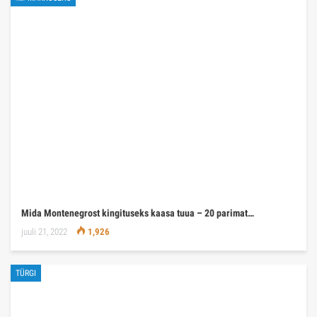
Mida Montenegrost kingituseks kaasa tuua – 20 parimat…
juuli 21, 2022
1,926
TÜRGI