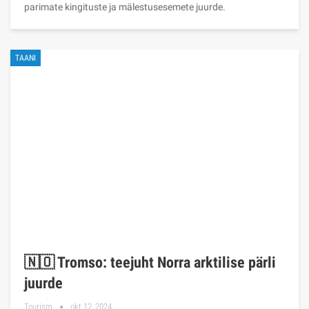
parimate kingituste ja mälestusesemete juurde.
TAANI
🇳🇴 Tromso: teejuht Norra arktilise pärli
juurde
Tourism
okt 12, 2024