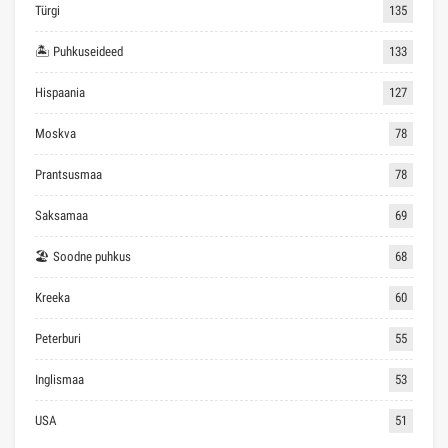
Türgi
135
🏝 Puhkuseideed
133
Hispaania
127
Moskva
78
Prantsusmaa
78
Saksamaa
69
🏖 Soodne puhkus
68
Kreeka
60
Peterburi
55
Inglismaa
53
USA
51