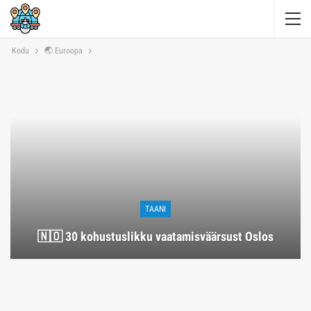
Kodu
🌏 Euroopa
TAANI
🇳🇴 30 kohustuslikku vaatamisväärsust Oslos