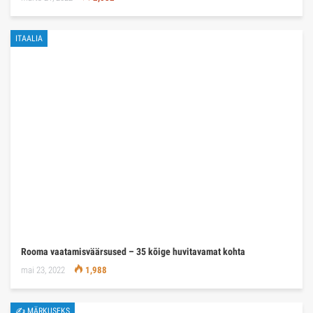
ITAALIA
Rooma vaatamisväärsused – 35 kõige huvitavamat kohta
mai 23, 2022
1,988
✍ MÄRKUSEKS