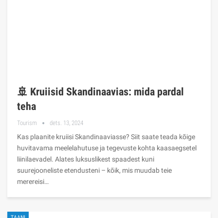
🚢 Kruiisid Skandinaavias: mida pardal
teha
Tourism
dets. 13, 2024
Kas plaanite kruiisi Skandinaaviasse? Siit saate teada kõige
huvitavama meelelahutuse ja tegevuste kohta kaasaegsetel
liinilaevadel. Alates luksuslikest spaadest kuni
suurejooneliste etendusteni – kõik, mis muudab teie
merereisi…
TAANI