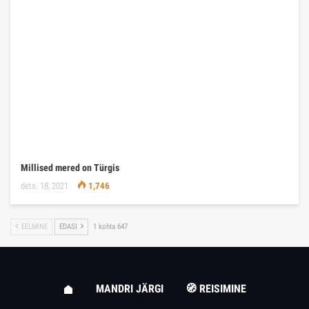
Millised mered on Türgis
dets. 18, 2021
1,746
EELMINE
EDASI
1 kohta 647
MANDRI JÄRGI
🧭 REISIMINE