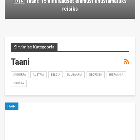
🇩🇰 Taani: 15 ainulaadset elamust unustamatuks
reisiks
Sirvimise Kategooria
Taani
ANDORRA
AUSTRIA
BELGIA
BULGAARIA
GEORGIEN
HISPAANIA
IIRIMAA
TAANI