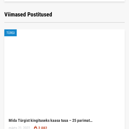
Viimased Postitused
TÜRGI
Mida Türgist kingituseks kaasa tuua – 25 parimat…
märts 21, 2022
2,082