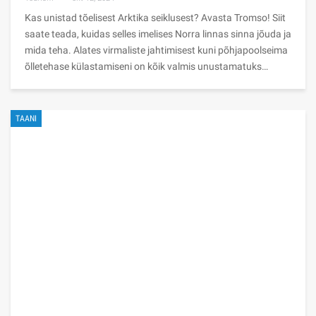
Kas unistad tõelisest Arktika seiklusest? Avasta Tromso! Siit
saate teada, kuidas selles imelises Norra linnas sinna jõuda ja
mida teha. Alates virmaliste jahtimisest kuni põhjapoolseima
õlletehase külastamiseni on kõik valmis unustamatuks…
TAANI