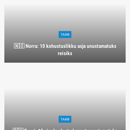
TAANI
🇳🇴 Norra: 10 kohustuslikku asja unustamatuks
reisiks
TAANI