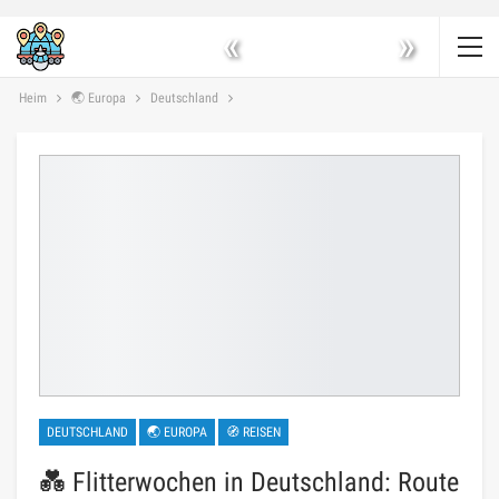
«
»
Heim
🌏 Europa
Deutschland
DEUTSCHLAND
🌏 EUROPA
🧭 REISEN
💑 Flitterwochen in Deutschland: Route