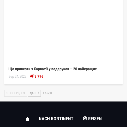
Що привезти з Хорватії у подарунок – 20 найкращих…
Бер 24, 2022
3 796
ПОПЕРЕДНЯ
ДАЛІ
1 з 650
NACH KONTINENT
🧭 REISEN