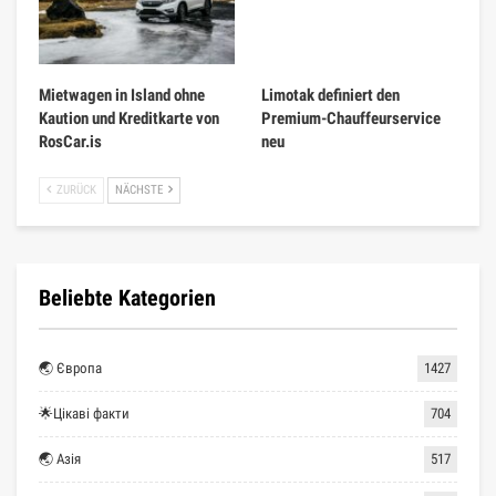
Mietwagen in Island ohne
Limotak definiert den
Kaution und Kreditkarte von
Premium-Chauffeurservice
RosCar.is
neu
ZURÜCK
NÄCHSTE
Beliebte Kategorien
🌏 Європа
1427
🌟Цікаві факти
704
🌏 Азія
517