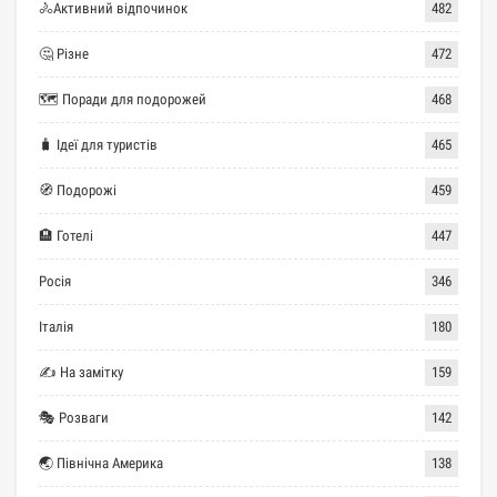
🚴Активний відпочинок
482
🤔 Різне
472
🗺 Поради для подорожей
468
🧳 Ідеї для туристів
465
🧭 Подорожі
459
🏨 Готелі
447
Росія
346
Італія
180
✍ На замітку
159
🎭 Розваги
142
🌏 Північна Америка
138