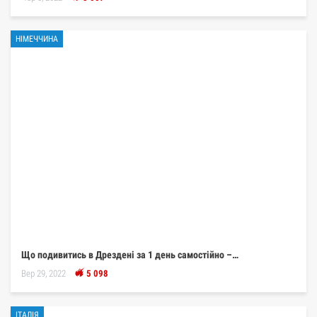
НІМЕЧЧИНА
Що подивитись в Дрездені за 1 день самостійно –…
Вер 29, 2022
5 098
ІТАЛІЯ