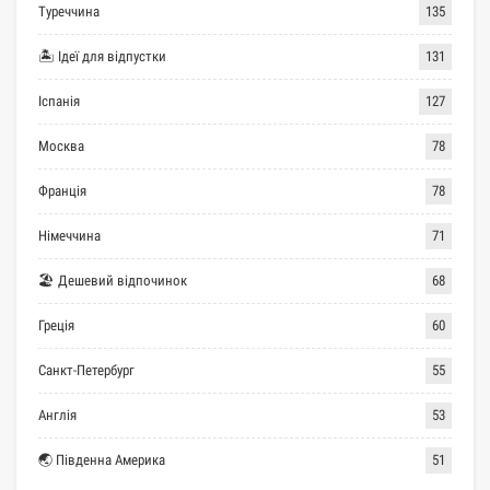
Туреччина
135
🏝 Ідеї для відпустки
131
Іспанія
127
Москва
78
Франція
78
Німеччина
71
🏖 Дешевий відпочинок
68
Греція
60
Санкт-Петербург
55
Англія
53
🌏 Південна Америка
51