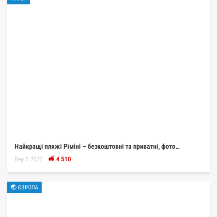
Найкращі пляжі Ріміні – безкоштовні та приватні, фото…
Вер 5, 2022
4 510
🌏 ЄВРОПА