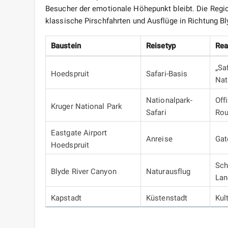
Besucher der emotionale Höhepunkt bleibt. Die Regio
klassische Pirschfahrten und Ausflüge in Richtung Bl
Baustein
Reisetyp
Rea
„Sa
Hoedspruit
Safari-Basis
Nat
Nationalpark-
Off
Kruger National Park
Safari
Rou
Eastgate Airport
Anreise
Gat
Hoedspruit
Sch
Blyde River Canyon
Naturausflug
Lan
Kapstadt
Küstenstadt
Kul