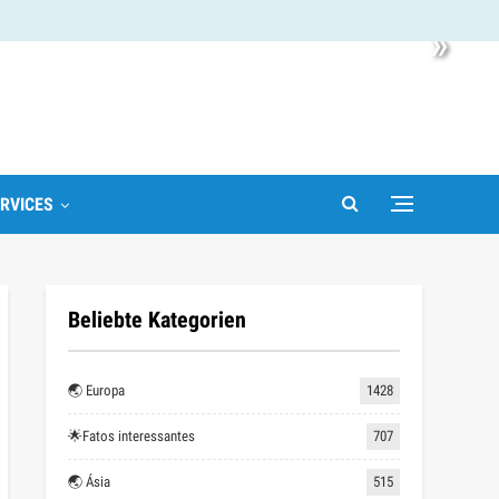
»
RVICES
Beliebte Kategorien
🌏 Europa
1428
🌟Fatos interessantes
707
🌏 Ásia
515