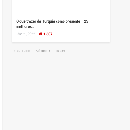
O que trazer da Turquia como presente – 25
melhores…
Mar 21, 2022
3.607
ANTERIOR
PRÓXIMO
1 De 649