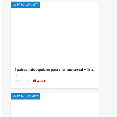
✍ PARA UMA NOTA
5 países mais populares para o turismo sexual – lista,
…
Mai 7, 2022
4.721
✍ PARA UMA NOTA