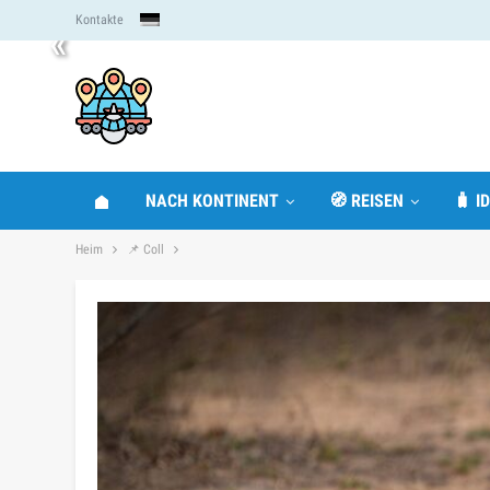
Kontakte
«
NACH KONTINENT
🧭 REISEN
🧳 I
Heim
📌 Coll