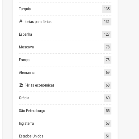
Turquia
135
🏝 Ideias para férias
131
Espanha
127
Moscovo
78
França
78
Alemanha
69
🏖 Férias económicas
68
Grécia
60
São Petersburgo
55
Inglaterra
53
Estados Unidos
51