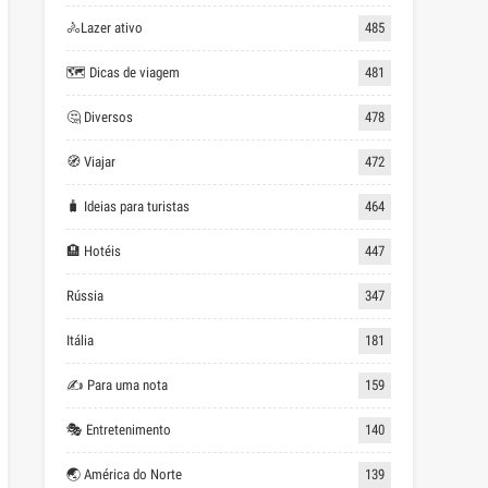
🚴Lazer ativo
485
🗺 Dicas de viagem
481
🤔 Diversos
478
🧭 Viajar
472
🧳 Ideias para turistas
464
🏨 Hotéis
447
Rússia
347
Itália
181
✍ Para uma nota
159
🎭 Entretenimento
140
🌏 América do Norte
139