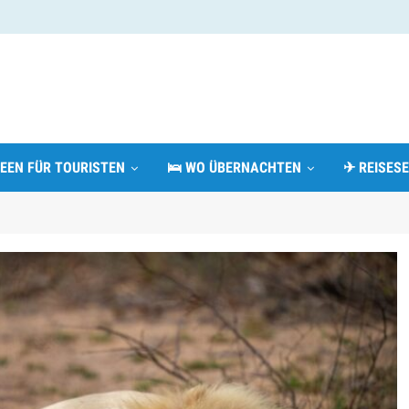
DEEN FÜR TOURISTEN
🛌 WO ÜBERNACHTEN
✈ REISESE