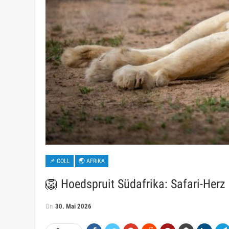
📌 COLL
🌏 AFRIKA
🦁 Hoedspruit Südafrika: Safari-Herz 
On
30. Mai 2026