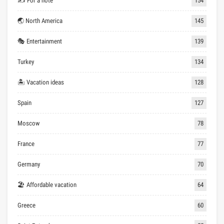
✍ For a note
154
🌏 North America
145
🎭 Entertainment
139
Turkey
134
🏝 Vacation ideas
128
Spain
127
Moscow
78
France
77
Germany
70
🏖 Affordable vacation
64
Greece
60