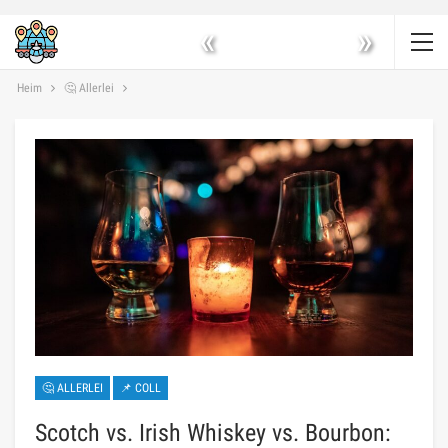
«
»
Heim
🤔 Allerlei
🤔 ALLERLEI
📌 COLL
Scotch vs. Irish Whiskey vs. Bourbon: