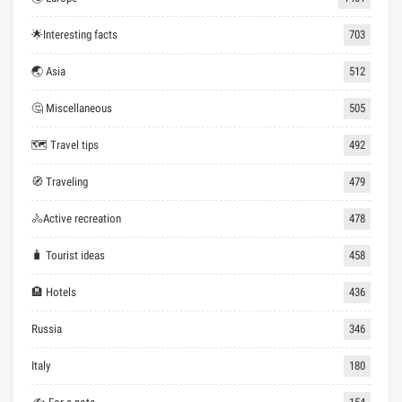
🌟Interesting facts
703
🌏 Asia
512
🤔 Miscellaneous
505
🗺 Travel tips
492
🧭 Traveling
479
🚴Active recreation
478
🧳 Tourist ideas
458
🏨 Hotels
436
Russia
346
Italy
180