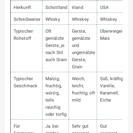
Herkunft
Schottland
Irland
USA
Schreibweise
Whisky
Whiskey
Whiskey
Typischer
Oft
Gerste,
Überwiegend
Rohstoff
gemälzte
gemälzte
Mais
Gerste, je
und
nach Stil
ungemälzte
auch Grain
Gerste,
Grain
Typischer
Malzig,
Weich,
Süß, kräftig,
Geschmack
fruchtig,
leicht,
Vanille,
würzig,
fruchtig, oft
Karamell,
teils
mild
Eiche
rauchig
oder torfig
Für
Ja, bei
Sehr gut
Gut