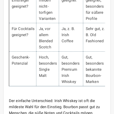
Einsteiger
milden
geeignet
geeignet,
geeignet?
nicht-
besonders
torfigen
für süßere
Varianten
Profile
Für Cocktails
Ja, vor
Ja, z. B.
Sehr gut, z.
geeignet?
allem
Irish
B. Old
Blended
Coffee
Fashioned
Scotch
Geschenk-
Hoch,
Gut,
Gut,
Potenzial
besonders
besonders
besonders
Single
Premium
bekannte
Malt
Irish
Bourbon-
Whiskey
Marken
Der einfache Unterschied: Irish Whiskey ist oft die
mildeste Wahl für den Einstieg. Bourbon passt gut zu
Menschen, die süße Noten und Cocktails mögen.