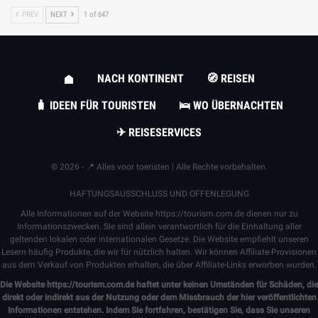
PREV
NEXT
1 of 647
NACH KONTINENT
🧭 REISEN
🧳 IDEEN FÜR TOURISTEN
🛌 WO ÜBERNACHTEN
✈ REISESERVICES
© 2026 - 📍 Alles voor toeristen | Alle Rechte vorbehalten.
HAFTUNGSAUSSCHLUSS UND OFFENLEGUNG
Alle Informationen auf der Website
https://tourism.com.de
dienen nur zu
Informationszwecken. Sie sind allein verantwortlich für die Einhaltung aller
geltenden lokalen oder internationalen Gesetze. Die Website empfiehlt unseren
Lesern häufig Produkte, die wir für nützlich halten. Wir können Affiliate-Provisionen
aus dem Verkauf von Produkten erhalten, die über Affiliate-Links erworben wurden.
Die Website
https://tourism.com.de
haftet unter keinen Umständen für Schäden, die
direkt oder indirekt aus der Nutzung oder dem Missbrauch der hier veröffentlichten
Informationen entstehen. Indem Sie fortfahren, bestätigen Sie, dass Sie unseren