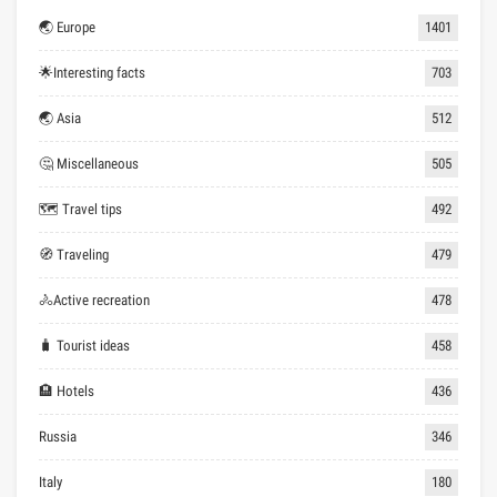
🌏 Europe
1401
🌟Interesting facts
703
🌏 Asia
512
🤔 Miscellaneous
505
🗺 Travel tips
492
🧭 Traveling
479
🚴Active recreation
478
🧳 Tourist ideas
458
🏨 Hotels
436
Russia
346
Italy
180