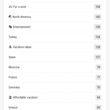
✍ For a note
154
🌏 North America
145
🎭 Entertainment
139
Turkey
134
🏝 Vacation ideas
128
Spain
127
Moscow
78
France
77
Germany
70
🏖 Affordable vacation
64
Greece
60