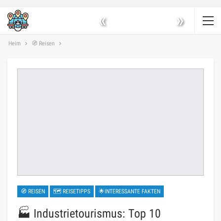
«
»
Heim
🧭 Reisen
🧭 REISEN
🗺 REISETIPPS
🌟INTERESSANTE FAKTEN
🏭 Industrietourismus: Top 10