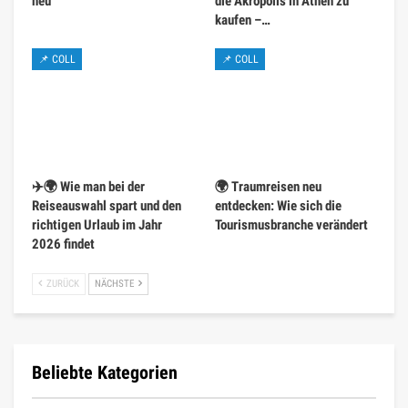
neu
die Akropolis in Athen zu
kaufen –…
📌 COLL
📌 COLL
✈️🌍 Wie man bei der
🌍 Traumreisen neu
Reiseauswahl spart und den
entdecken: Wie sich die
richtigen Urlaub im Jahr
Tourismusbranche verändert
2026 findet
ZURÜCK
NÄCHSTE
Beliebte Kategorien