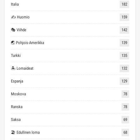
Italia
182
✍ Huomio
159
🎭 Viihde
142
🌏 Pohjois-Amerikka
139
Turkki
135
🏝 Lomaideat
132
Espanja
129
Moskova
78
Ranska
78
Saksa
69
🏖 Edullinen loma
68