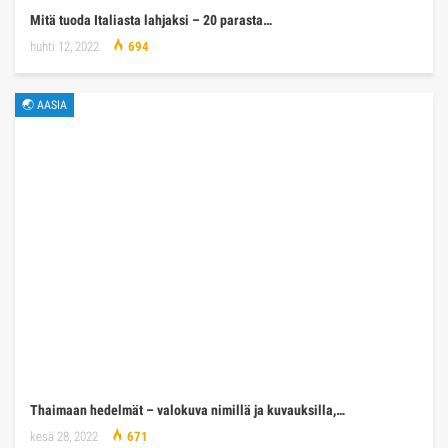
Mitä tuoda Italiasta lahjaksi – 20 parasta…
huhti 12, 2022
694
🌏 AASIA
Thaimaan hedelmät – valokuva nimillä ja kuvauksilla,…
kesä 28, 2022
671