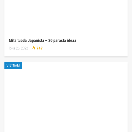
Mitä tuoda Japanista – 20 parasta ideaa
loka 26, 2022
747
VIETNAM