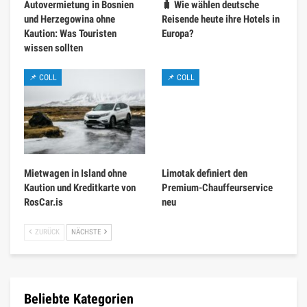
Autovermietung in Bosnien
🧳 Wie wählen deutsche
und Herzegowina ohne
Reisende heute ihre Hotels in
Kaution: Was Touristen
Europa?
wissen sollten
📌 COLL
📌 COLL
Mietwagen in Island ohne
Limotak definiert den
Kaution und Kreditkarte von
Premium-Chauffeurservice
RosCar.is
neu
ZURÜCK
NÄCHSTE
Beliebte Kategorien