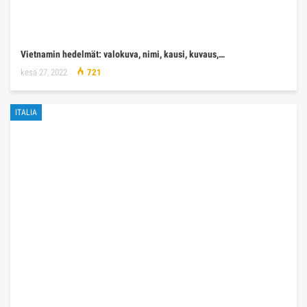
Vietnamin hedelmät: valokuva, nimi, kausi, kuvaus,…
kesä 27, 2022
721
ITALIA