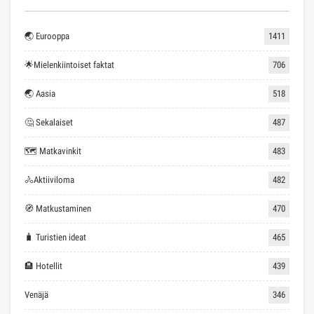
🌏 Eurooppa
1411
🌟Mielenkiintoiset faktat
706
🌏 Aasia
518
🤔 Sekalaiset
487
🗺 Matkavinkit
483
🚴Aktiiviloma
482
🧭 Matkustaminen
470
🧳 Turistien ideat
465
🏨 Hotellit
439
Venäjä
346