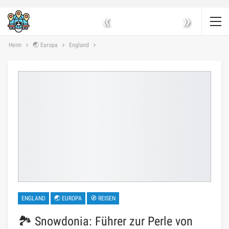
«
»
Heim
🌏 Europa
England
ENGLAND
🌏 EUROPA
🧭 REISEN
🏞️ Snowdonia: Führer zur Perle von