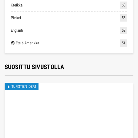
Kreikka
60
Pietari
55
Englanti
52
🌏 Etelä-Amerikka
51
SUOSITTU SIVUSTOLLA
🧳 TURISTIEN IDEAT