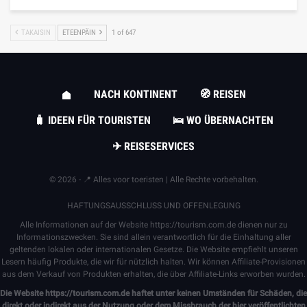
TAKAISIN
ETEENPÄIN
1 of 647
NACH KONTINENT
🧭 REISEN
🧳 IDEEN FÜR TOURISTEN
🛌 WO ÜBERNACHTEN
✈ REISESERVICES
© 2026 - 📍 Alles voor toeristen | Alle Rechte vorbehalten.
HAFTUNGSAUSSCHLUSS UND OFFENLEGUNG
Alle Informationen auf der Website
https://tourism.com.de
dienen nur zu
Informationszwecken. Sie sind allein verantwortlich für die Einhaltung aller
geltenden lokalen oder internationalen Gesetze. Die Website empfiehlt unseren
Lesern häufig Produkte, die wir für nützlich halten. Wir können Affiliate-Provisionen
aus dem Verkauf von Produkten erhalten, die über Affiliate-Links erworben wurden.
Die Website
https://tourism.com.de
haftet unter keinen Umständen für Schäden, die
direkt oder indirekt aus der Nutzung oder dem Missbrauch der hier veröffentlichten