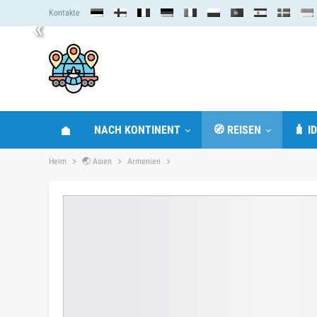
Kontakte
«
NACH KONTINENT
🧭 REISEN
🧳 I
Heim
🌏 Asien
Armenien