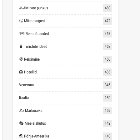
🚴Aktiivne puhkus
480
🤔 Mitmesugust
472
🗺 Reisinõuanded
467
🧳 Turistide ideed
462
🧭 Reisimine
450
🏨 Hotellid
438
Venemaa
346
Itaalia
180
✍ Märkuseks
159
🎭 Meelelahutus
142
🌏 Põhja-Ameerika
140