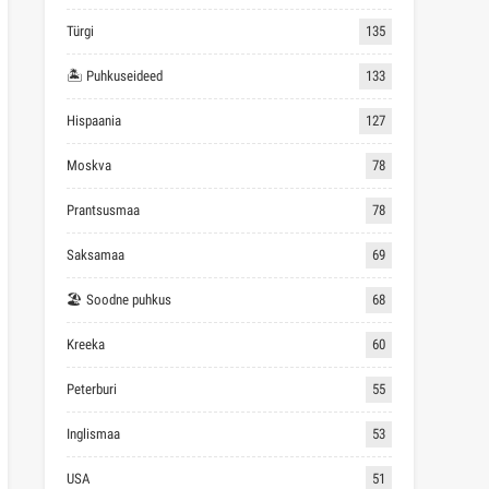
Türgi
135
🏝 Puhkuseideed
133
Hispaania
127
Moskva
78
Prantsusmaa
78
Saksamaa
69
🏖 Soodne puhkus
68
Kreeka
60
Peterburi
55
Inglismaa
53
USA
51