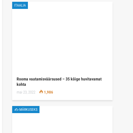
ITAALIA
Rooma vaatamisväärsused – 35 kõige huvitavamat
kohta
mai 23, 2022
1,986
✍ MÄRKUSEKS