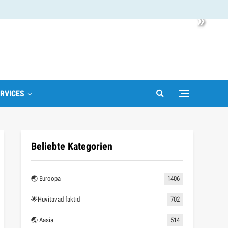
»
RVICES
Beliebte Kategorien
🌏 Euroopa
1406
🌟Huvitavad faktid
702
🌏 Aasia
514