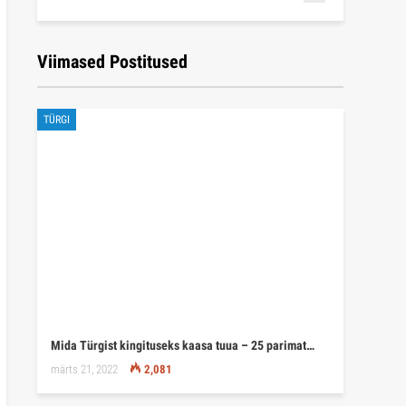
Viimased Postitused
TÜRGI
Mida Türgist kingituseks kaasa tuua – 25 parimat…
märts 21, 2022
2,081