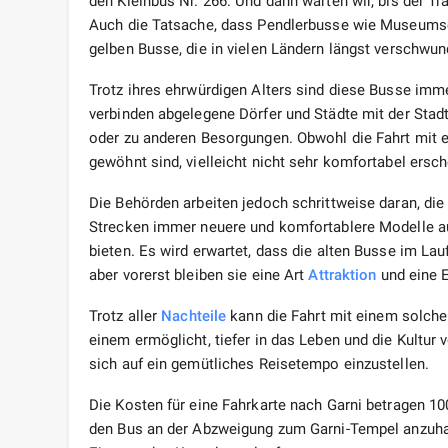
den Kleinbus Nr. 266. Und dann warten wir, bis der Tra
Auch die Tatsache, dass Pendlerbusse wie Museum
gelben Busse, die in vielen Ländern längst verschwu
Trotz ihres ehrwürdigen Alters sind diese Busse imm
verbinden abgelegene Dörfer und Städte mit der Stad
oder zu anderen Besorgungen. Obwohl die Fahrt mit 
gewöhnt sind, vielleicht nicht sehr komfortabel erschei
Die Behörden arbeiten jedoch schrittweise daran, die 
Strecken immer neuere und komfortablere Modelle au
bieten. Es wird erwartet, dass die alten Busse im La
aber vorerst bleiben sie eine Art
Attraktion
und eine E
Trotz aller
Nachteile
kann die Fahrt mit einem solchen
einem ermöglicht, tiefer in das Leben und die Kultur 
sich auf ein gemütliches Reisetempo einzustellen.
Die Kosten für eine Fahrkarte nach Garni betragen 10
den Bus an der Abzweigung zum Garni-Tempel anzuha