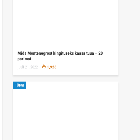
Mida Montenegrost kingituseks kaasa tuua – 20
parimat…
juuli 21, 2022
1,926
TÜRGI