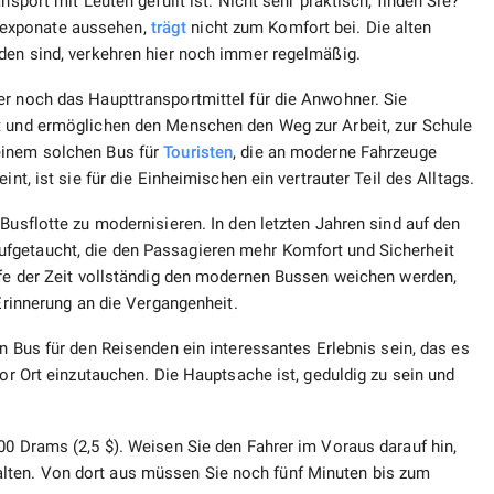
nsport mit Leuten gefüllt ist. Nicht sehr praktisch, finden Sie?
sexponate aussehen,
trägt
nicht zum Komfort bei. Die alten
nden sind, verkehren hier noch immer regelmäßig.
er noch das Haupttransportmittel für die Anwohner. Sie
t und ermöglichen den Menschen den Weg zur Arbeit, zur Schule
einem solchen Bus für
Touristen
, die an moderne Fahrzeuge
nt, ist sie für die Einheimischen ein vertrauter Teil des Alltags.
Busflotte zu modernisieren. In den letzten Jahren sind auf den
fgetaucht, die den Passagieren mehr Komfort und Sicherheit
ufe der Zeit vollständig den modernen Bussen weichen werden,
rinnerung an die Vergangenheit.
 Bus für den Reisenden ein interessantes Erlebnis sein, das es
vor Ort einzutauchen. Die Hauptsache ist, geduldig zu sein und
00 Drams (2,5 $). Weisen Sie den Fahrer im Voraus darauf hin,
lten. Von dort aus müssen Sie noch fünf Minuten bis zum