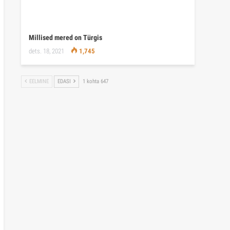
Millised mered on Türgis
dets. 18, 2021
1,745
EELMINE
EDASI
1 kohta 647