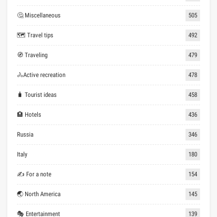
🤔 Miscellaneous
505
🗺 Travel tips
492
🧭 Traveling
479
🚴Active recreation
478
🧳 Tourist ideas
458
🏨 Hotels
436
Russia
346
Italy
180
✍ For a note
154
🌏 North America
145
🎭 Entertainment
139