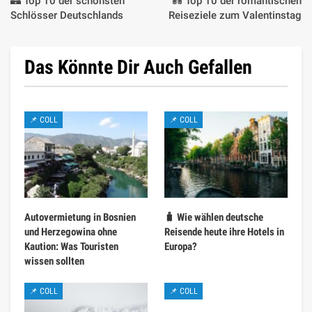
🏰 Top 10 der schönsten
💑 Top 10 der romantischen
Schlösser Deutschlands
Reiseziele zum Valentinstag
Das Könnte Dir Auch Gefallen
📌 COLL
📌 COLL
Autovermietung in Bosnien
🧳 Wie wählen deutsche
und Herzegowina ohne
Reisende heute ihre Hotels in
Kaution: Was Touristen
Europa?
wissen sollten
📌 COLL
📌 COLL