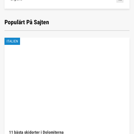
Populärt På Sajten
ITALIEN
11 bästa skidorter i Dolomiterna