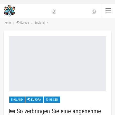
«
»
Heim
🌏 Europa
England
ENGLAND
🌏 EUROPA
🧭 REISEN
🛌 So verbringen Sie eine angenehme