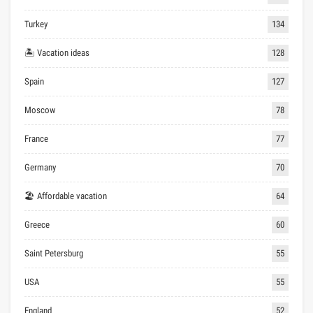
Turkey
134
🏝 Vacation ideas
128
Spain
127
Moscow
78
France
77
Germany
70
🏖 Affordable vacation
64
Greece
60
Saint Petersburg
55
USA
55
England
52