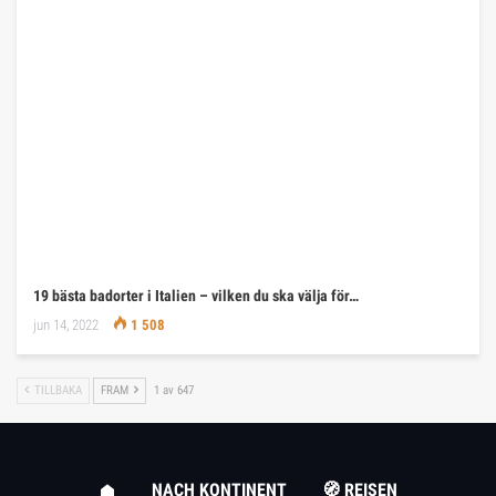
19 bästa badorter i Italien – vilken du ska välja för…
jun 14, 2022
1 508
TILLBAKA
FRAM
1 av 647
NACH KONTINENT
🧭 REISEN