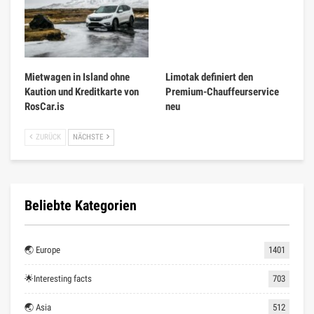
Mietwagen in Island ohne
Limotak definiert den
Kaution und Kreditkarte von
Premium-Chauffeurservice
RosCar.is
neu
ZURÜCK
NÄCHSTE
Beliebte Kategorien
🌏 Europe
1401
🌟Interesting facts
703
🌏 Asia
512