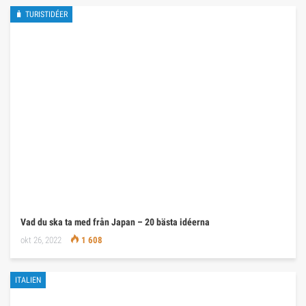
🧳 TURISTIDÉER
Vad du ska ta med från Japan – 20 bästa idéerna
okt 26, 2022
1 608
ITALIEN