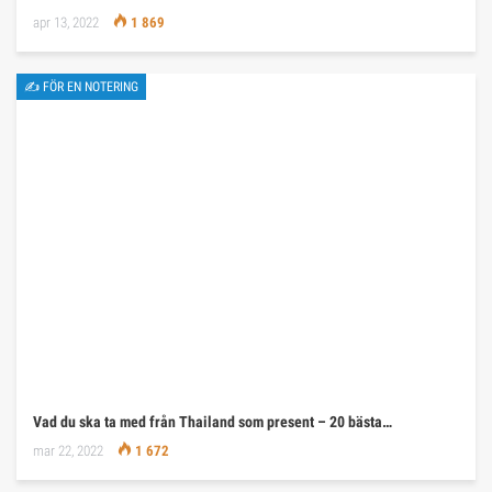
apr 13, 2022
1 869
✍ FÖR EN NOTERING
Vad du ska ta med från Thailand som present – 20 bästa…
mar 22, 2022
1 672