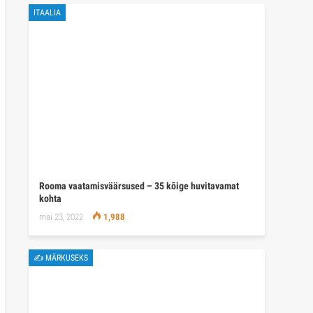
ITAALIA
Rooma vaatamisväärsused – 35 kõige huvitavamat
kohta
mai 23, 2022
1,988
✍ MÄRKUSEKS