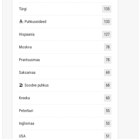
Türgi
135
🏝 Puhkuseideed
133
Hispaania
127
Moskva
78
Prantsusmaa
78
Saksamaa
69
🏖 Soodne puhkus
68
Kreeka
60
Peterburi
55
Inglismaa
53
USA
51