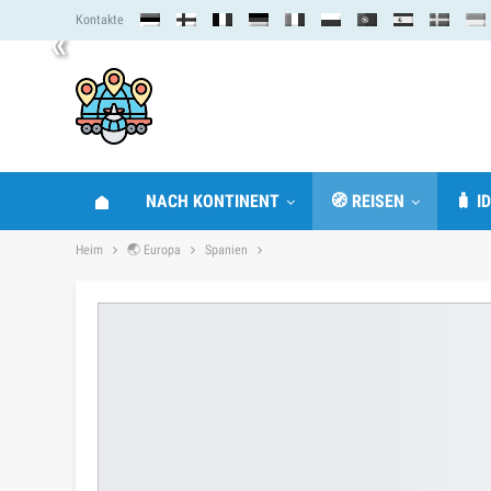
Kontakte
«
NACH KONTINENT
🧭 REISEN
🧳 I
Heim
🌏 Europa
Spanien