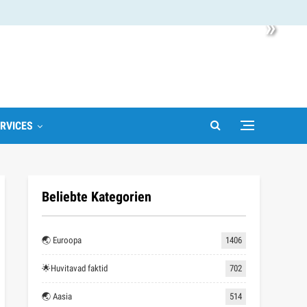
»
RVICES
Beliebte Kategorien
🌏 Euroopa
1406
🌟Huvitavad faktid
702
🌏 Aasia
514