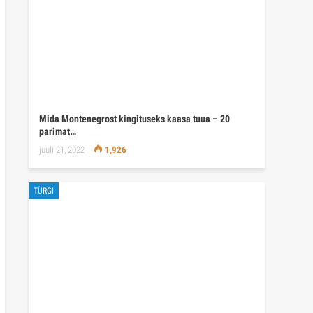
Mida Montenegrost kingituseks kaasa tuua – 20
parimat…
juuli 21, 2022
1,926
TÜRGI