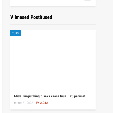
Viimased Postitused
TÜRGI
Mida Türgist kingituseks kaasa tuua – 25 parimat…
märts 21, 2022
2,082