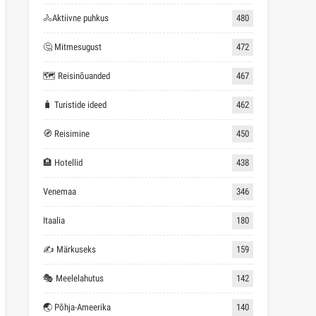
🚴Aktiivne puhkus
480
🤔 Mitmesugust
472
🗺 Reisinõuanded
467
🧳 Turistide ideed
462
🧭 Reisimine
450
🏨 Hotellid
438
Venemaa
346
Itaalia
180
✍ Märkuseks
159
🎭 Meelelahutus
142
🌏 Põhja-Ameerika
140