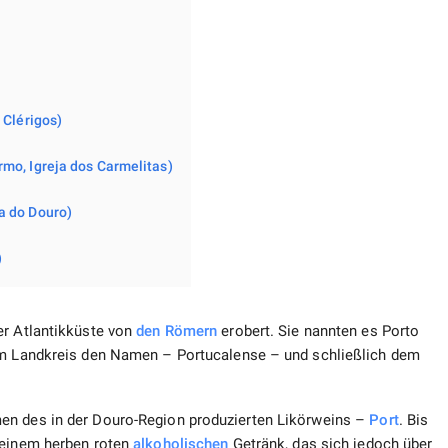
 Clérigos)
rmo, Igreja dos Carmelitas)
a do Douro)
)
er Atlantikküste von
den Römern
erobert. Sie nannten es Porto
dem Landkreis den Namen – Portucalense – und schließlich dem
en des in der Douro-Region produzierten Likörweins –
Port
. Bis
 einem herben roten
alkoholischen
Getränk, das sich jedoch über