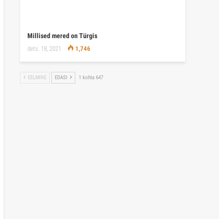
Millised mered on Türgis
dets. 18, 2021
1,746
EELMINE
EDASI
1 kohta 647