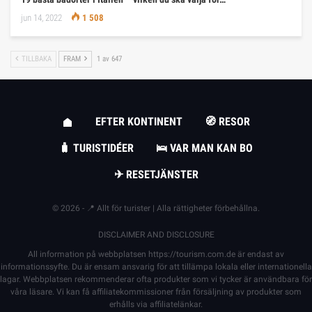
jun 14, 2022
1 508
TILLBAKA
FRAM
1 av 647
EFTER KONTINENT
🧭 RESOR
🧳 TURISTIDÉER
🛌 VAR MAN KAN BO
✈ RESETJÄNSTER
© 2026 - 📍 Allt för turister | Alla rättigheter förbehållna.
DISCLAIMER AND DISCLOSURE
All information på webbplatsen
https://tourism.com.de
är endast av
informationssyfte. Du är ensam ansvarig för att tillämpa lokala eller internationella
lagar. Webbplatsen rekommenderar ofta produkter som vi tycker är användbara för
våra läsare. Vi kan få affiliatekommissioner från försäljning av produkter som
erhålls via affiliatelänkar.