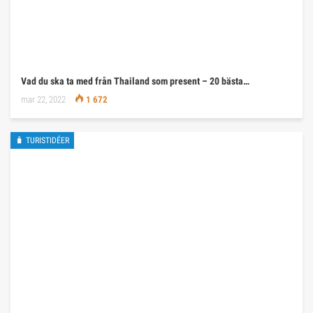
Vad du ska ta med från Thailand som present – 20 bästa…
mar 22, 2022
1 672
🧳 TURISTIDÉER