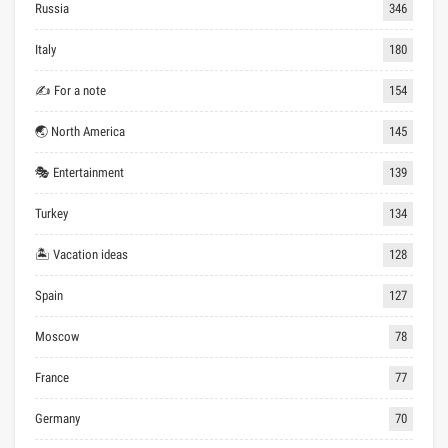
Russia
346
Italy
180
✍ For a note
154
🌏 North America
145
🎭 Entertainment
139
Turkey
134
🏝 Vacation ideas
128
Spain
127
Moscow
78
France
77
Germany
70