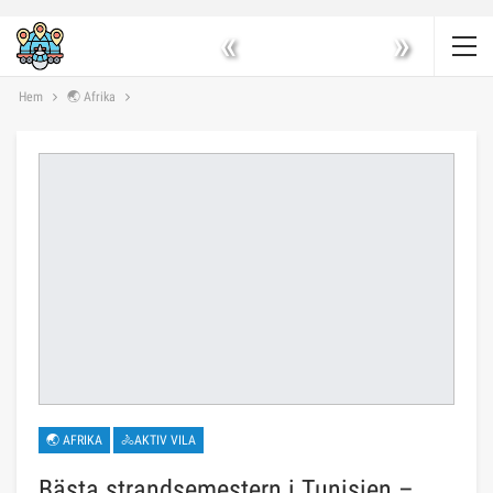
«
»
Hem
🌏 Afrika
🌏 AFRIKA
🚴AKTIV VILA
Bästa strandsemestern i Tunisien –