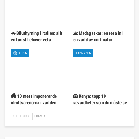
🚗 Biluthyrning i Italien: allt
🌋 Madagaskar: en resa in i
en turist behöver veta
en värld av unik natur
🤔 OLIKA
TANZANIA
🏟️ 10 mest imponerande
🦁 Kenya: topp 10
idrottsarenorna i världen
sevärdheter som du måste se
TILLBAKA
FRAM