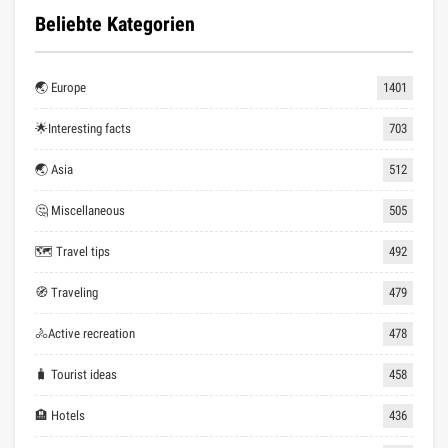
Beliebte Kategorien
🌏 Europe
1401
🌟Interesting facts
703
🌏 Asia
512
🤔 Miscellaneous
505
🗺 Travel tips
492
🧭 Traveling
479
🚴Active recreation
478
🧳 Tourist ideas
458
🏨 Hotels
436