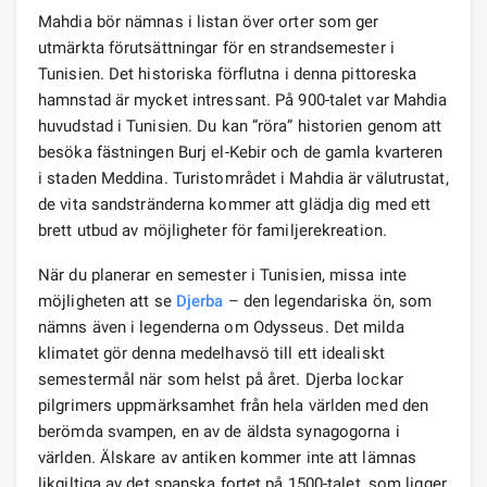
Mahdia bör nämnas i listan över orter som ger
utmärkta förutsättningar för en strandsemester i
Tunisien. Det historiska förflutna i denna pittoreska
hamnstad är mycket intressant. På 900-talet var Mahdia
huvudstad i Tunisien. Du kan ”röra” historien genom att
besöka fästningen Burj el-Kebir och de gamla kvarteren
i staden Meddina. Turistområdet i Mahdia är välutrustat,
de vita sandstränderna kommer att glädja dig med ett
brett utbud av möjligheter för familjerekreation.
När du planerar en semester i Tunisien, missa inte
möjligheten att se
Djerba
– den legendariska ön, som
nämns även i legenderna om Odysseus. Det milda
klimatet gör denna medelhavsö till ett idealiskt
semestermål när som helst på året. Djerba lockar
pilgrimers uppmärksamhet från hela världen med den
berömda svampen, en av de äldsta synagogorna i
världen. Älskare av antiken kommer inte att lämnas
likgiltiga av det spanska fortet på 1500-talet, som ligger