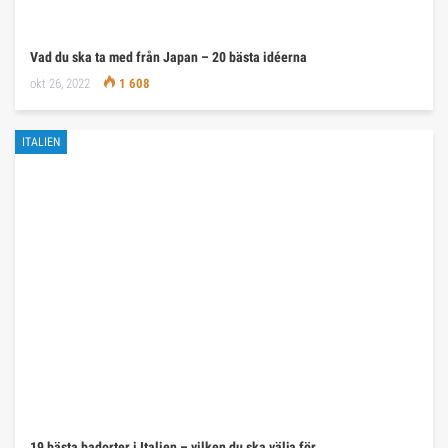
Vad du ska ta med från Japan – 20 bästa idéerna
okt 26, 2022
1 608
ITALIEN
19 bästa badorter i Italien – vilken du ska välja för…