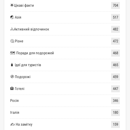
🌟Цікаві факти
704
🌏 Азія
517
🚴Активний відпочинок
482
🤔 Різне
472
🗺 Поради для подорожей
468
🧳 Ідеї для туристів
465
🧭 Подорожі
459
🏨 Готелі
447
Росія
346
Італія
180
✍ На замітку
159