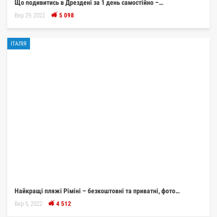
Що подивитись в Дрездені за 1 день самостійно –…
Вер 29, 2022
5 098
ІТАЛІЯ
Найкращі пляжі Ріміні – безкоштовні та приватні, фото…
Вер 5, 2022
4 512