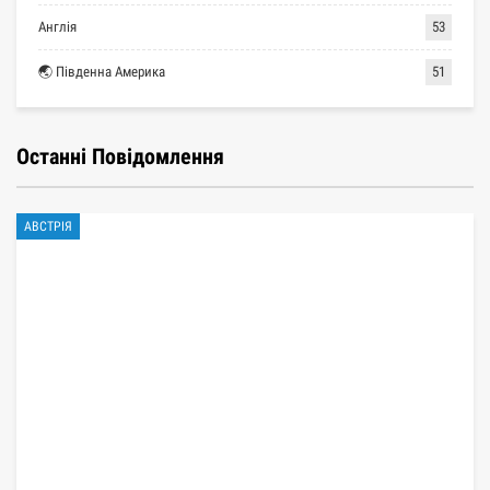
Англія
53
🌏 Південна Америка
51
Останні Повідомлення
АВСТРІЯ