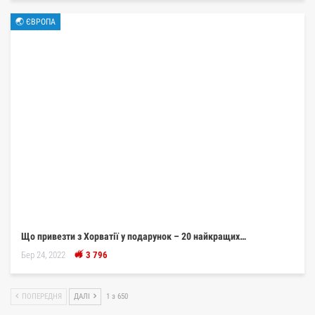
🌏 ЄВРОПА
Що привезти з Хорватії у подарунок – 20 найкращих…
Бер 24, 2022
3 796
ПОПЕРЕДНЯ
ДАЛІ
1 з 650