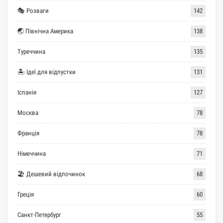
🎭 Розваги
142
🌏 Північна Америка
138
Туреччина
135
🏝 Ідеї для відпустки
131
Іспанія
127
Москва
78
Франція
78
Німеччина
71
🏖 Дешевий відпочинок
68
Греція
60
Санкт-Петербург
55