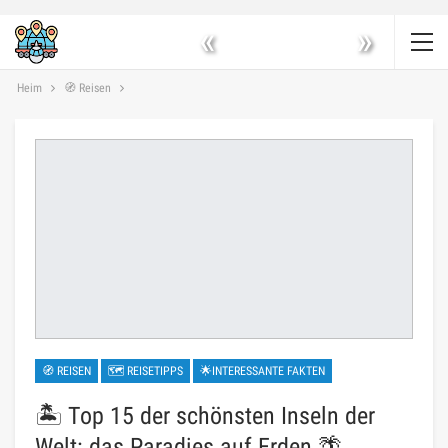
«
»
Heim
🧭 Reisen
🧭 REISEN
🗺 REISETIPPS
🌟INTERESSANTE FAKTEN
🏝️ Top 15 der schönsten Inseln der
Welt: das Paradies auf Erden 🌴