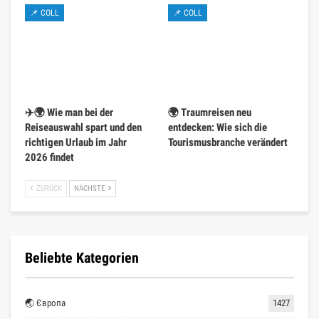
📌 COLL
📌 COLL
✈️🌍 Wie man bei der
🌍 Traumreisen neu
Reiseauswahl spart und den
entdecken: Wie sich die
richtigen Urlaub im Jahr
Tourismusbranche verändert
2026 findet
ZURÜCK
NÄCHSTE
Beliebte Kategorien
🌏 Європа
1427