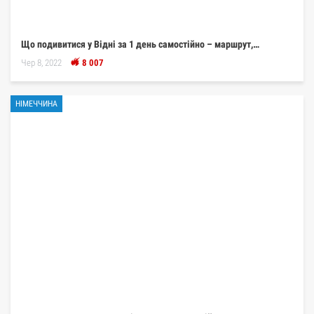
Що подивитися у Відні за 1 день самостійно – маршрут,…
Чер 8, 2022
8 007
НІМЕЧЧИНА