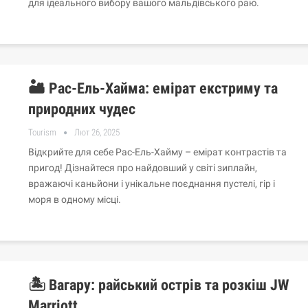
для ідеального вибору вашого мальдівського раю.
🏜️ Рас-Ель-Хайма: емірат екстриму та
природних чудес
Tourism
Лют 26, 2025
Відкрийте для себе Рас-Ель-Хайму – емірат контрастів та
пригод! Дізнайтеся про найдовший у світі зиплайн,
вражаючі каньйони і унікальне поєднання пустелі, гір і
моря в одному місці.
🏝️ Вагару: райський острів та розкіш JW
Marriott