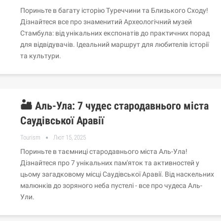
Пориньте в багату історію Туреччини та Близького Сходу!
Дізнайтеся все про знаменитий Археологічний музей
Стамбула: від унікальних експонатів до практичних порад
для відвідувачів. Ідеальний маршрут для любителів історії
та культури.
🏜️ Аль-Ула: 7 чудес стародавнього міста
Саудівської Аравії
Tourism
Лют 15, 2025
Пориньте в таємниці стародавнього міста Аль-Ула!
Дізнайтеся про 7 унікальних пам'яток та активностей у
цьому загадковому місці Саудівської Аравії. Від наскельних
малюнків до зоряного неба пустелі - все про чудеса Аль-
Ули.