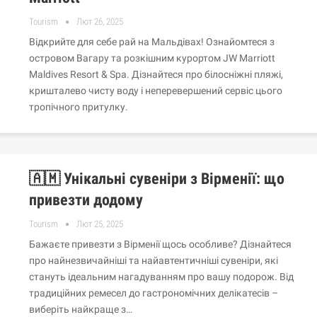
Tourism
Лют 26, 2025
Відкрийте для себе рай на Мальдівах! Ознайомтеся з
островом Вагару та розкішним курортом JW Marriott
Maldives Resort & Spa. Дізнайтеся про білосніжні пляжі,
кришталево чисту воду і неперевершений сервіс цього
тропічного притулку.
🇦🇲 Унікальні сувеніри з Вірменії: що
привезти додому
Tourism
Лют 25, 2025
Бажаєте привезти з Вірменії щось особливе? Дізнайтеся
про найнезвичайніші та найавтентичніші сувеніри, які
стануть ідеальним нагадуванням про вашу подорож. Від
традиційних ремесел до гастрономічних делікатесів –
виберіть найкраще з…