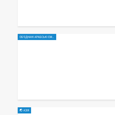
ОБ'ЄДНАНІ АРАБСЬКІ ЕМІРАТИ
🌏 АЗІЯ