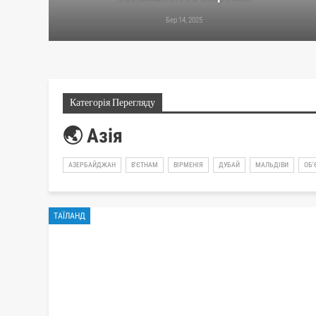
Бер 14, 2025
Категорія Перегляду
🌏 Азія
АЗЕРБАЙДЖАН
В'ЄТНАМ
ВІРМЕНІЯ
ДУБАЙ
МАЛЬДІВИ
ОБ'
ТАЇЛАНД