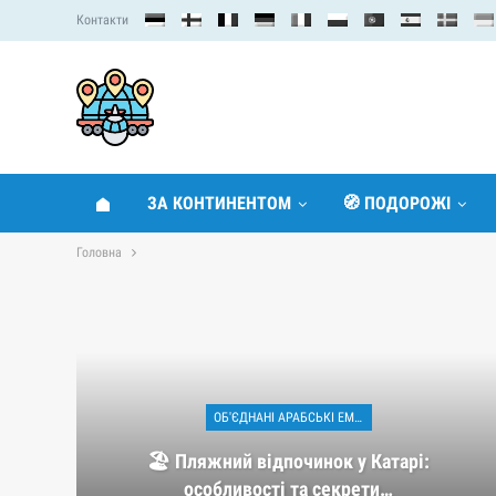
Контакти
ЗА КОНТИНЕНТОМ
🧭 ПОДОРОЖІ
Головна
ОБ'ЄДНАНІ АРАБСЬКІ ЕМІРАТИ
🏖️ Пляжний відпочинок у Катарі:
особливості та секрети…