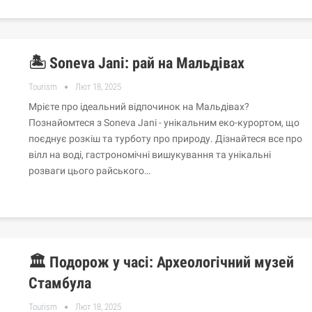
🏝️ Soneva Jani: рай на Мальдівах
Tourism
Лют 18, 2025
Мрієте про ідеальний відпочинок на Мальдівах?
Познайомтеся з Soneva Jani - унікальним еко-курортом, що
поєднує розкіш та турботу про природу. Дізнайтеся все про
вілл на воді, гастрономічні вишукування та унікальні
розваги цього райського…
🏛️ Подорож у часі: Археологічний музей
Стамбула
Tourism
Лют 18, 2025