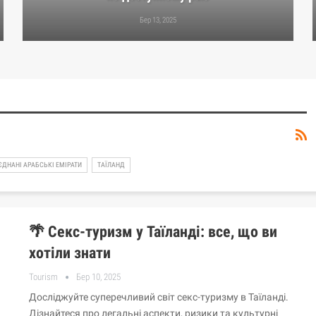
Бер 13, 2025
ЄДНАНІ АРАБСЬКІ ЕМІРАТИ
ТАЇЛАНД
🌴 Секс-туризм у Таїланді: все, що ви
хотіли знати
Tourism
Бер 10, 2025
Досліджуйте суперечливий світ секс-туризму в Таїланді.
Дізнайтеся про легальні аспекти, ризики та культурні