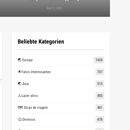
Бер 11, 2025
Beliebte Kategorien
🌏 Europa
1428
🌟Fatos interessantes
707
🌏 Ásia
515
🚴Lazer ativo
485
🗺 Dicas de viagem
481
🤔 Diversos
478