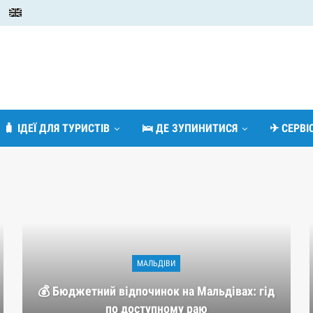
🧳 ІДЕЇ ДЛЯ ТУРИСТІВ
🛌 ДЕ ЗУПИНИТИСЯ
✈ СЕРВ
МАЛЬДІВИ
💰 Бюджетний відпочинок на Мальдівах: гід
по доступному раю