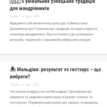
🇺🇿 5 унікальних узбецьких традицій
для мандрівників
Tourism
Бер 2, 2025
Відкрийте собі автентичну культуру Узбекистану!
Дізнайтеся про 5 унікальних традицій, які варто відчути
кожному мандрівнику. Від гостинності до кулінарних
ритуалів - пориньте у справжній узбецький колорит.
🏝️ Мальдіви: результат vs гестхаус – що
вибрати?
Tourism
Бер 1, 2025
Чи плануєте відпустку на Мальдівах? Дізнайтеся всі
переваги та недоліки відпочинку в резорт-готелях та
гестхаусах. Порівняльний аналіз цін, сервісу та вражень