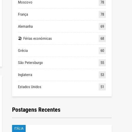
Moscovo
78
França
78
Alemanha
69
🏖 Férias económicas
68
Grécia
60
São Petersburgo
55
Inglaterra
53
Estados Unidos
51
Postagens Recentes
ITÁLIA