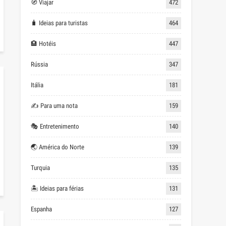
🧭 Viajar
472
🧳 Ideias para turistas
464
🏨 Hotéis
447
Rússia
347
Itália
181
✍ Para uma nota
159
🎭 Entretenimento
140
🌏 América do Norte
139
Turquia
135
🏝 Ideias para férias
131
Espanha
127