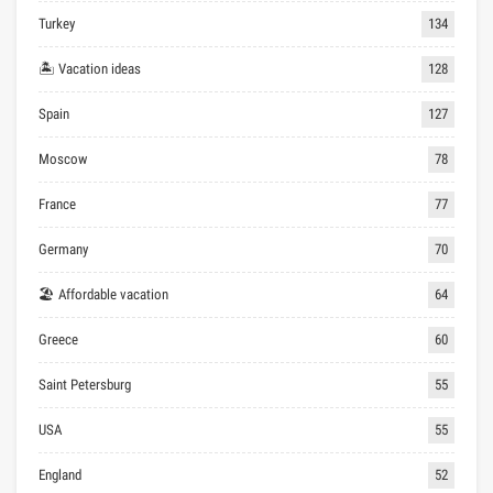
Turkey
134
🏝 Vacation ideas
128
Spain
127
Moscow
78
France
77
Germany
70
🏖 Affordable vacation
64
Greece
60
Saint Petersburg
55
USA
55
England
52