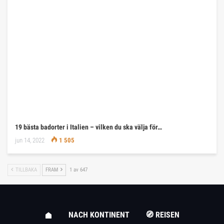
19 bästa badorter i Italien – vilken du ska välja för…
jun 14, 2022
1 505
TILLBAKA
FRAM
1 av 647
NACH KONTINENT
🧭 REISEN