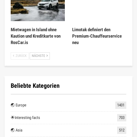
Mietwagen in Island ohne
Limotak definiert den
Kaution und Kreditkarte von
Premium-Chauffeurservice
RosCar.is
neu
ZURÜCK
NÄCHSTE
Beliebte Kategorien
🌏 Europe
1401
🌟Interesting facts
703
🌏 Asia
512