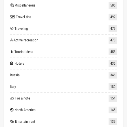
🤔 Miscellaneous
505
🗺 Travel tips
492
🧭 Traveling
479
🚴Active recreation
478
🧳 Tourist ideas
458
🏨 Hotels
436
Russia
346
Italy
180
✍ For a note
154
🌏 North America
145
🎭 Entertainment
139