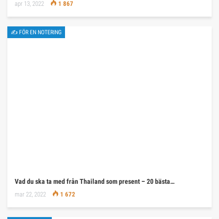
apr 13, 2022
1 867
✍ FÖR EN NOTERING
Vad du ska ta med från Thailand som present – 20 bästa…
mar 22, 2022
1 672