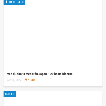
🧳 TURISTIDÉER
Vad du ska ta med från Japan – 20 bästa idéerna
okt 26, 2022
1 608
ITALIEN