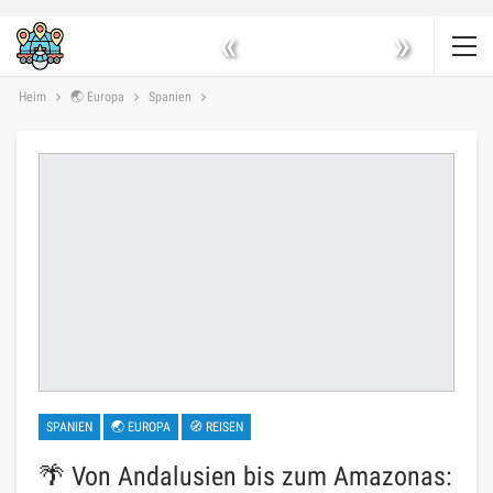
«
»
Heim
🌏 Europa
Spanien
SPANIEN
🌏 EUROPA
🧭 REISEN
🌴 Von Andalusien bis zum Amazonas: