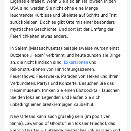
Eigenes einfallen. Wenn Sie also an Halloween in den
USA sind, werden Sie nicht ohne eine Menge
leuchtender Kürbisse und Skelette auf Schritt und Tritt
zurückbleiben. Doch es gibt Orte mit einer besonders
mystischen Geschichte. Und dort ist der Umfang der
Feierlichkeiten etwas anders.
In Salem (Massachusetts) beispielsweise wurden einst
Dutzende „Hexen“ verbrannt, und heute zünden sie Dinge
an, die nicht kindisch sind:
Exkursionen
und
Rekonstruktionen von Hinrichtungsszenen,
Feuershows, Feuerwerke, Paraden von Hexen und ihren
Verbündeten, Partys und Konzerte. Besuchen Sie das
Hexenmuseum, trinken Sie einen Blutcocktail, lauschen
Sie den lokalen Legenden und kaufen Sie sich
unbedingt einen breitkrempigen Zauberhut.
New Orleans kann auch gruselig sein (im positiven
Sinne). „Swamps of Ghosts“, ein lokaler Friedhof, das
French Quarter – Dutzende mystischer Exkursionen und