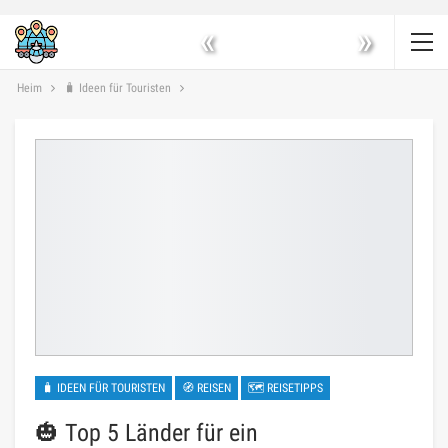
«
»
Heim
🧳 Ideen für Touristen
🧳 IDEEN FÜR TOURISTEN
🧭 REISEN
🗺 REISETIPPS
🎃 Top 5 Länder für ein