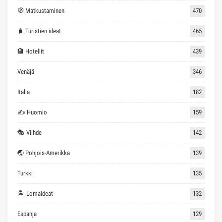
🧭 Matkustaminen
470
🧳 Turistien ideat
465
🏨 Hotellit
439
Venäjä
346
Italia
182
✍ Huomio
159
🎭 Viihde
142
🌏 Pohjois-Amerikka
139
Turkki
135
🏝 Lomaideat
132
Espanja
129