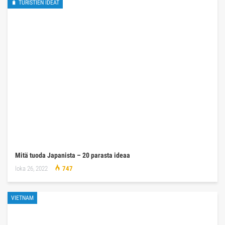
🧳 TURISTIEN IDEAT
Mitä tuoda Japanista – 20 parasta ideaa
loka 26, 2022
747
VIETNAM