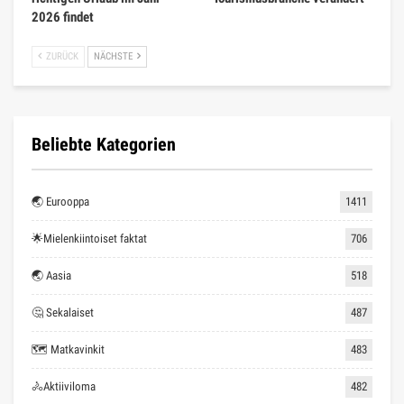
2026 findet
ZURÜCK
NÄCHSTE
Beliebte Kategorien
🌏 Eurooppa
1411
🌟Mielenkiintoiset faktat
706
🌏 Aasia
518
🤔 Sekalaiset
487
🗺 Matkavinkit
483
🚴Aktiiviloma
482