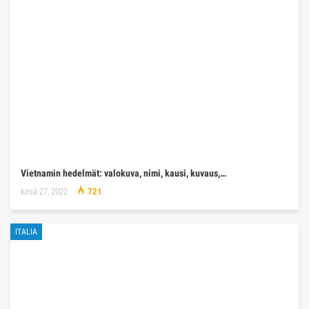
Vietnamin hedelmät: valokuva, nimi, kausi, kuvaus,…
kesä 27, 2022
721
ITALIA