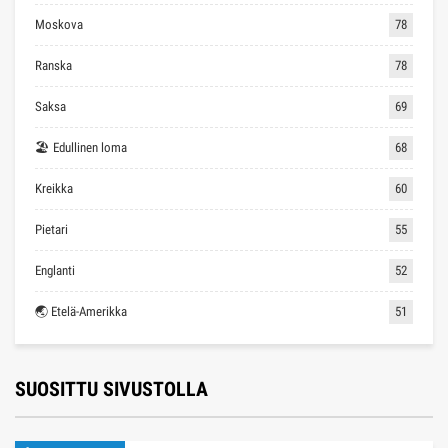
Moskova
78
Ranska
78
Saksa
69
🏖 Edullinen loma
68
Kreikka
60
Pietari
55
Englanti
52
🌏 Etelä-Amerikka
51
SUOSITTU SIVUSTOLLA