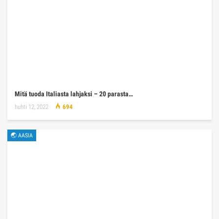
Mitä tuoda Italiasta lahjaksi – 20 parasta…
huhti 12, 2022
694
🌏 AASIA