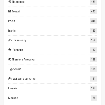
🧭 Подорожі
459
🏨 Готелі
447
Росія
346
Італія
180
✍ На замітку
159
🎭 Розваги
142
🌏 Північна Америка
138
Туреччина
135
🏝 Ідеї для відпустки
131
Іспанія
127
Москва
78