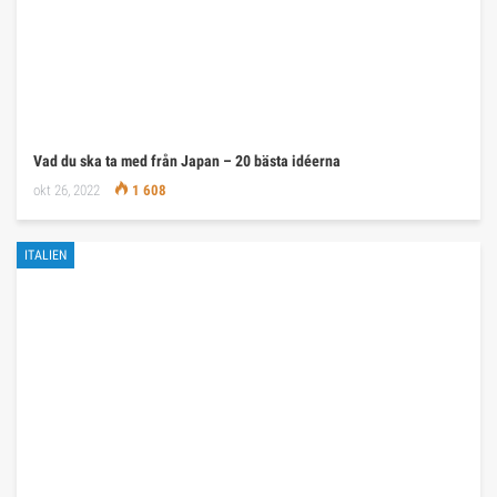
Vad du ska ta med från Japan – 20 bästa idéerna
okt 26, 2022
1 608
ITALIEN