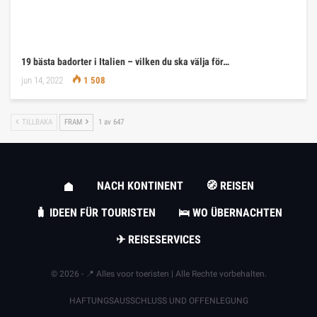
19 bästa badorter i Italien – vilken du ska välja för…
jun 14, 2022
1 508
TILLBAKA
FRAM
1 av 647
NACH KONTINENT
🧭 REISEN
🧳 IDEEN FÜR TOURISTEN
🛌 WO ÜBERNACHTEN
✈ REISESERVICES
© 2026 - 📍 Alles voor toeristen | Alle Rechte vorbehalten.
HAFTUNGSAUSSCHLUSS UND OFFENLEGUNG