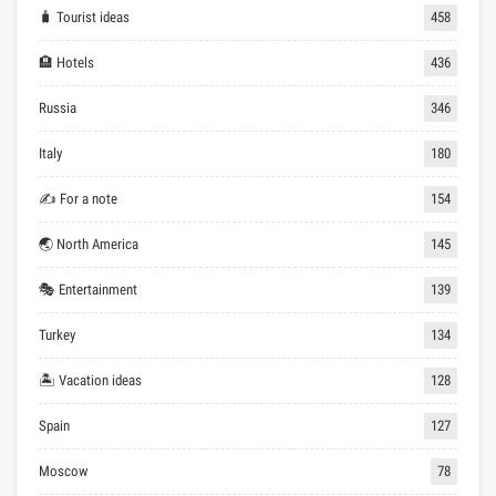
🧳 Tourist ideas
458
🏨 Hotels
436
Russia
346
Italy
180
✍ For a note
154
🌏 North America
145
🎭 Entertainment
139
Turkey
134
🏝 Vacation ideas
128
Spain
127
Moscow
78