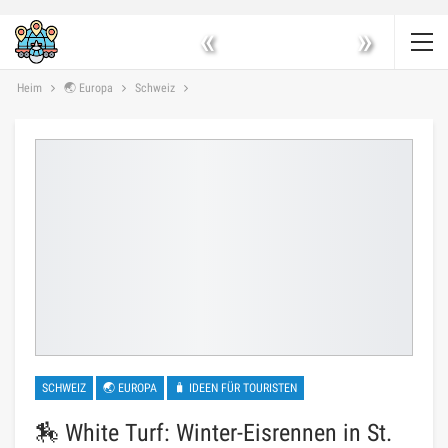
«
»
Heim
🌏 Europa
Schweiz
SCHWEIZ
🌏 EUROPA
🧳 IDEEN FÜR TOURISTEN
🏇 White Turf: Winter-Eisrennen in St.