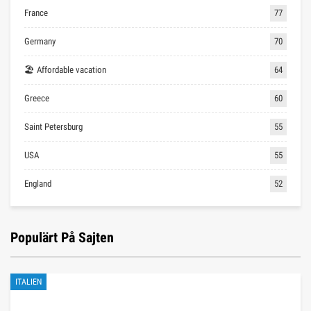
France
77
Germany
70
🏖 Affordable vacation
64
Greece
60
Saint Petersburg
55
USA
55
England
52
Populärt På Sajten
ITALIEN