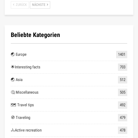
ZURÜCK
NÄCHSTE
Beliebte Kategorien
🌏 Europe
1401
🌟Interesting facts
703
🌏 Asia
512
🤔 Miscellaneous
505
🗺 Travel tips
492
🧭 Traveling
479
🚴Active recreation
478