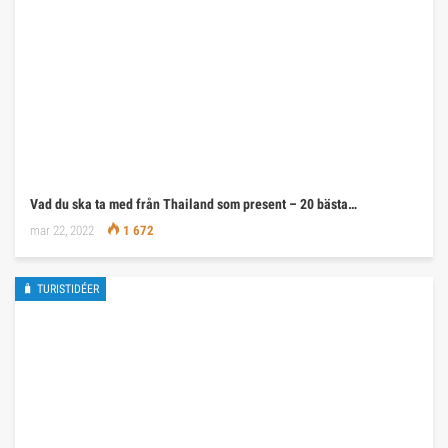
Vad du ska ta med från Thailand som present – 20 bästa…
mar 22, 2022
1 672
🧳 TURISTIDÉER