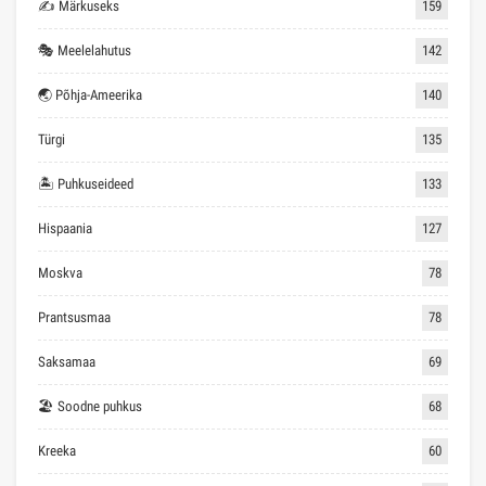
✍ Märkuseks
159
🎭 Meelelahutus
142
🌏 Põhja-Ameerika
140
Türgi
135
🏝 Puhkuseideed
133
Hispaania
127
Moskva
78
Prantsusmaa
78
Saksamaa
69
🏖 Soodne puhkus
68
Kreeka
60