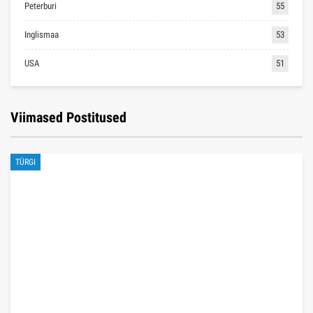
Peterburi
55
Inglismaa
53
USA
51
Viimased Postitused
TÜRGI