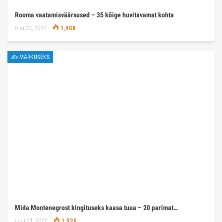
Rooma vaatamisväärsused – 35 kõige huvitavamat kohta
mai 23, 2022
1,988
✍ MÄRKUSEKS
Mida Montenegrost kingituseks kaasa tuua – 20 parimat…
juuli 21, 2022
1,926