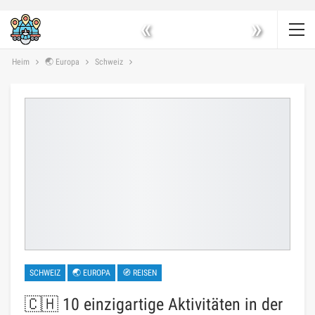
«
»
Heim
🌏 Europa
Schweiz
SCHWEIZ
🌏 EUROPA
🧭 REISEN
🇨🇭 10 einzigartige Aktivitäten in der