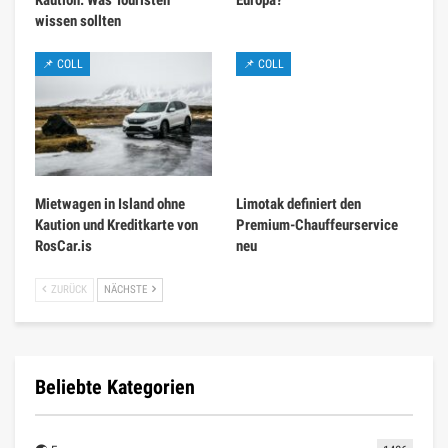
wissen sollten
📌 COLL
📌 COLL
Mietwagen in Island ohne
Limotak definiert den
Kaution und Kreditkarte von
Premium-Chauffeurservice
RosCar.is
neu
ZURÜCK
NÄCHSTE
Beliebte Kategorien