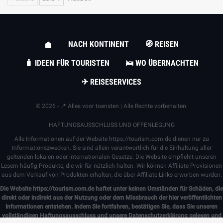
NACH KONTINENT
🧭 REISEN
🧳 IDEEN FÜR TOURISTEN
🛌 WO ÜBERNACHTEN
✈ REISESERVICES
© 2026 - 📍 Alles voor toeristen | Alle Rechte vorbehalten.
HAFTUNGSAUSSCHLUSS UND OFFENLEGUNG
Alle Informationen auf der Website
https://tourism.com.de
dienen nur zu
Informationszwecken. Sie sind allein verantwortlich für die Einhaltung aller
geltenden lokalen oder internationalen Gesetze. Die Website empfiehlt unseren
Lesern häufig Produkte, die wir für nützlich halten. Wir können Affiliate-Provisionen
aus dem Verkauf von Produkten erhalten, die über Affiliate-Links erworben wurden.
Die Website
https://tourism.com.de
haftet unter keinen Umständen für Schäden, die
direkt oder indirekt aus der Nutzung oder dem Missbrauch der hier veröffentlichten
Informationen entstehen. Indem Sie fortfahren, bestätigen Sie, dass Sie unseren
vollständigen
Haftungsausschluss
und unsere
Datenschutzerklärung gelesen und