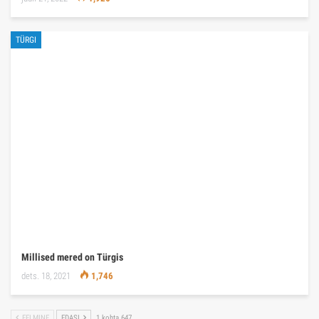
TÜRGI
Millised mered on Türgis
dets. 18, 2021
1,746
EELMINE
EDASI
1 kohta 647