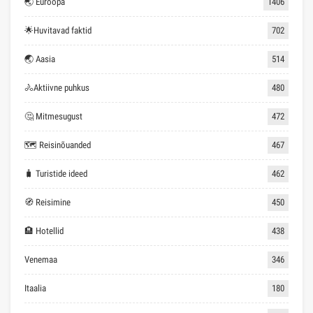
🌏 Euroopa
1406
🌟Huvitavad faktid
702
🌏 Aasia
514
🚴Aktiivne puhkus
480
🤔 Mitmesugust
472
🗺 Reisinõuanded
467
🧳 Turistide ideed
462
🧭 Reisimine
450
🏨 Hotellid
438
Venemaa
346
Itaalia
180