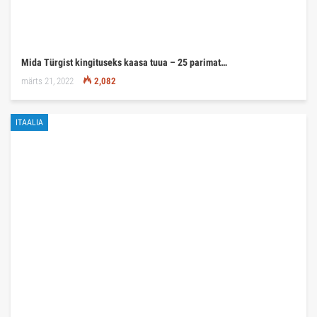
Mida Türgist kingituseks kaasa tuua – 25 parimat…
märts 21, 2022
2,082
ITAALIA