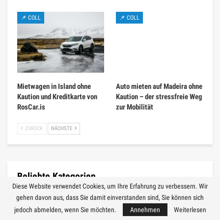
📌 COLL
📌 COLL
Mietwagen in Island ohne
Auto mieten auf Madeira ohne
Kaution und Kreditkarte von
Kaution – der stressfreie Weg
RosCar.is
zur Mobilität
ZURÜCK
NÄCHSTE
Beliebte Kategorien
Diese Website verwendet Cookies, um Ihre Erfahrung zu verbessern. Wir
gehen davon aus, dass Sie damit einverstanden sind, Sie können sich
🌏 Europe
1409
jedoch abmelden, wenn Sie möchten.
Annehmen
Weiterlesen