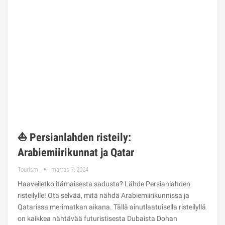
⛵ Persianlahden risteily:
Arabiemiirikunnat ja Qatar
Tourism
marras 7, 2024
Haaveiletko itämaisesta sadusta? Lähde Persianlahden
risteilylle! Ota selvää, mitä nähdä Arabiemiirikunnissa ja
Qatarissa merimatkan aikana. Tällä ainutlaatuisella risteilyllä
on kaikkea nähtävää futuristisesta Dubaista Dohan