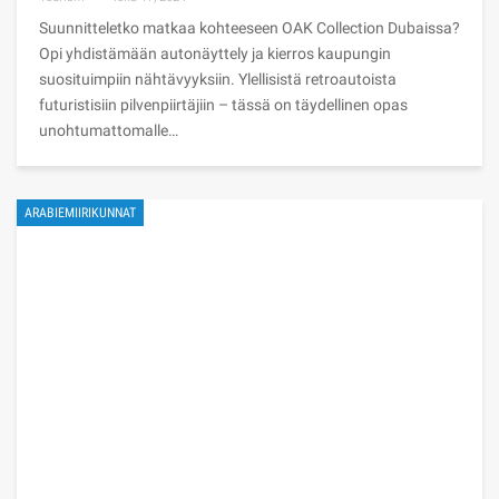
Suunnitteletko matkaa kohteeseen OAK Collection Dubaissa?
Opi yhdistämään autonäyttely ja kierros kaupungin
suosituimpiin nähtävyyksiin. Ylellisistä retroautoista
futuristisiin pilvenpiirtäjiin – tässä on täydellinen opas
unohtumattomalle…
ARABIEMIIRIKUNNAT