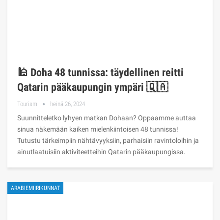
🕌 Doha 48 tunnissa: täydellinen reitti
Qatarin pääkaupungin ympäri 🇶🇦
Tourism
heinä 26, 2024
Suunnitteletko lyhyen matkan Dohaan? Oppaamme auttaa
sinua näkemään kaiken mielenkiintoisen 48 tunnissa!
Tutustu tärkeimpiin nähtävyyksiin, parhaisiin ravintoloihin ja
ainutlaatuisiin aktiviteetteihin Qatarin pääkaupungissa.
ARABIEMIIRIKUNNAT