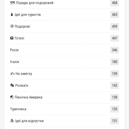
🗺 Поради для подорожей
468
🧳 Ідеї для туристів
465
🧭 Подорожі
459
🏨 Готелі
447
Росія
346
Італія
180
✍ На замітку
159
🎭 Розваги
142
🌏 Північна Америка
138
Туреччина
135
🏝 Ідеї для відпустки
131