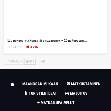
Що привезти з Хорватії у подарунок – 20 найкращих…
Бер 24, 2022
3 796
ПОПЕРЕДНЯ
ДАЛІ
1 з 650
MAANOSAN MUKAAN
🧭 MATKUSTAMINEN
🧳 TURISTIEN IDEAT
🛌 MAJOITUS
✈ MATKAILUPALVELUT