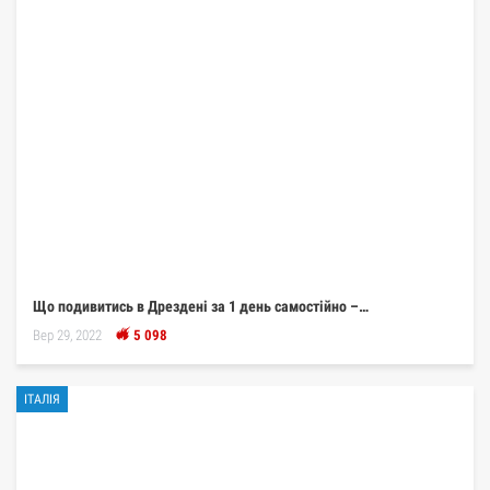
Що подивитись в Дрездені за 1 день самостійно –…
Вер 29, 2022
5 098
ІТАЛІЯ