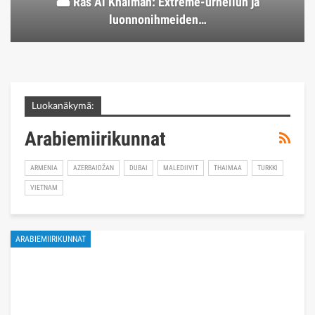
🏜️ Ras Al Khaimah: Extreme-urheilun ja
luonnonihmeiden…
Luokanäkymä:
Arabiemiirikunnat
ARMENIA
AZERBAIDŽAN
DUBAI
MALEDIIVIT
THAIMAA
TURKKI
VIETNAM
ARABIEMIIRIKUNNAT