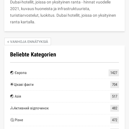
Dubai-hotellit, joissa on yksityinen ranta - hinnat vuodelle
2021, kuvaus huoneista ja infrastruktuurista,
turistiarvostelut, luokitus. Dubai hotellit, joissa on yksityinen
ranta kartalla.
VANHOJA ENNÄTYKSIÄ
Beliebte Kategorien
🌏 Європа
1427
🌟Цікаві факти
704
🌏 Азія
517
🚴Активний відпочинок
482
🤔 Різне
472