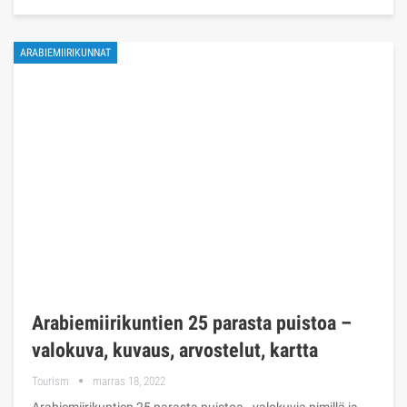
ARABIEMIIRIKUNNAT
Arabiemiirikuntien 25 parasta puistoa –
valokuva, kuvaus, arvostelut, kartta
Tourism
marras 18, 2022
Arabiemiirikuntien 25 parasta puistoa - valokuvia nimillä ja