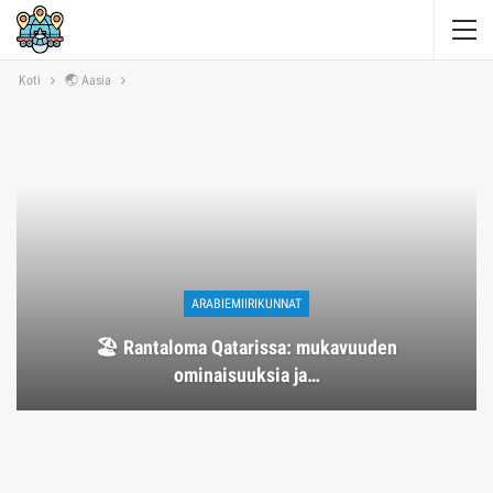
Koti
🌏 Aasia
ARABIEMIIRIKUNNAT
🏖️ Rantaloma Qatarissa: mukavuuden
ominaisuuksia ja…