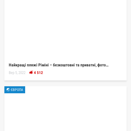
Найкращі пляжі Ріміні – безкоштовні та приватні, фото…
Вер 5, 2022
4 512
🌏 ЄВРОПА