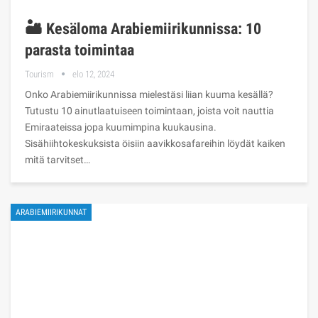
🏜️ Kesäloma Arabiemiirikunnissa: 10
parasta toimintaa
Tourism
elo 12, 2024
Onko Arabiemiirikunnissa mielestäsi liian kuuma kesällä?
Tutustu 10 ainutlaatuiseen toimintaan, joista voit nauttia
Emiraateissa jopa kuumimpina kuukausina.
Sisähiihtokeskuksista öisiin aavikkosafareihin löydät kaiken
mitä tarvitset…
ARABIEMIIRIKUNNAT