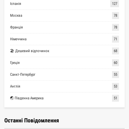
Іспанія
127
Москва
78
Франція
78
Німеччина
71
🏖 Дешевий відпочинок
68
Греція
60
Санкт-Петербург
55
Англія
53
🌏 Південна Америка
51
Останні Повідомлення