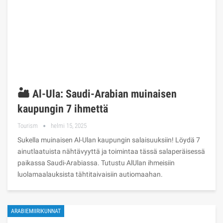
🏜️ Al-Ula: Saudi-Arabian muinaisen
kaupungin 7 ihmettä
Tourism
helmi 15, 2025
Sukella muinaisen Al-Ulan kaupungin salaisuuksiin! Löydä 7
ainutlaatuista nähtävyyttä ja toimintaa tässä salaperäisessä
paikassa Saudi-Arabiassa. Tutustu AlUlan ihmeisiin
luolamaalauksista tähtitaivaisiin autiomaahan.
ARABIEMIIRIKUNNAT