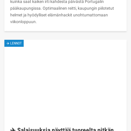
kuinka saat kaiken irti kahdesta päivästä Portugalin
pääkaupungissa. Optimaalinen reitti, kaupungin piilotetut
helmet ja hyödylliset elämänhackit unohtumattomaan
viikonloppuun.
✈️ LENNOT
✈️ Salaisuuksia näyttää tuoreelta pitkän