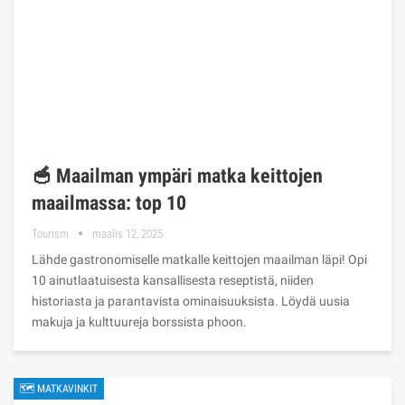
🥣 Maailman ympäri matka keittojen
maailmassa: top 10
Tourism
maalis 12, 2025
Lähde gastronomiselle matkalle keittojen maailman läpi! Opi
10 ainutlaatuisesta kansallisesta reseptistä, niiden
historiasta ja parantavista ominaisuuksista. Löydä uusia
makuja ja kulttuureja borssista phoon.
🗺 MATKAVINKIT