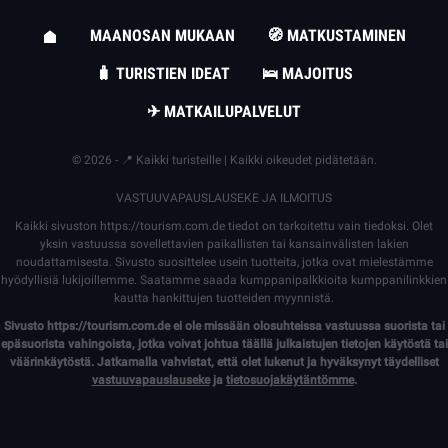
MAANOSAN MUKAAN
🧭 MATKUSTAMINEN
🧳 TURISTIEN IDEAT
🛌 MAJOITUS
✈ MATKAILUPALVELUT
© 2026 - 📍 Kaikki turisteille | Kaikki oikeudet pidätetään.
VASTUUVAPAUSLAUSEKE JA ILMOITUS
Kaikki sivuston
https://tourism.com.de
tiedot on tarkoitettu vain tiedoksi. Olet
yksin vastuussa sovellettavien paikallisten tai kansainvälisten lakien
noudattamisesta. Sivusto suosittelee usein tuotteita, jotka ovat mielestämme
hyödyllisiä lukijoillemme. Saatamme saada kumppanipalkkioita kumppanilinkkien
kautta hankittujen tuotteiden myynnistä.
Sivusto
https://tourism.com.de
ei ole missään olosuhteissa vastuussa suorista tai
epäsuorista vahingoista, jotka voivat johtua täällä julkaistujen tietojen käytöstä tai
väärinkäytöstä. Jatkamalla vahvistat, että olet lukenut ja hyväksynyt täydelliset
vastuuvapauslauseke
ja
tietosuojakäytäntömme
.