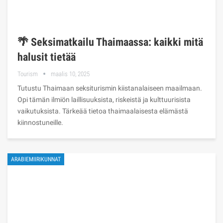
🌴 Seksimatkailu Thaimaassa: kaikki mitä
halusit tietää
Tourism
maalis 10, 2025
Tutustu Thaimaan seksiturismin kiistanalaiseen maailmaan.
Opi tämän ilmiön laillisuuksista, riskeistä ja kulttuurisista
vaikutuksista. Tärkeää tietoa thaimaalaisesta elämästä
kiinnostuneille.
ARABIEMIIRIKUNNAT