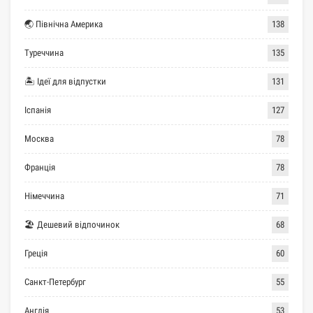
🌏 Північна Америка
138
Туреччина
135
🏝 Ідеї для відпустки
131
Іспанія
127
Москва
78
Франція
78
Німеччина
71
🏖 Дешевий відпочинок
68
Греція
60
Санкт-Петербург
55
Англія
53