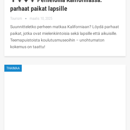
parhaat paikat lapsille
Tourism
maalis 10, 2025
Suunnitteletko perheen matkaa Kaliforniaan? Löydä parhaat
paikat, jotka ovat mielenkiintoisia sekä lapsille että aikuisille.
Teemapuistoista koulutusmuseoihin – unohtumaton
kokemus on taattu!
THAIMAA