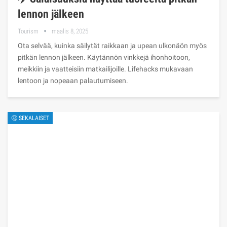
lennon jälkeen
Tourism
maalis 8, 2025
Ota selvää, kuinka säilytät raikkaan ja upean ulkonäön myös
pitkän lennon jälkeen. Käytännön vinkkejä ihonhoitoon,
meikkiin ja vaatteisiin matkailijoille. Lifehacks mukavaan
lentoon ja nopeaan palautumiseen.
🤔 SEKALAISET