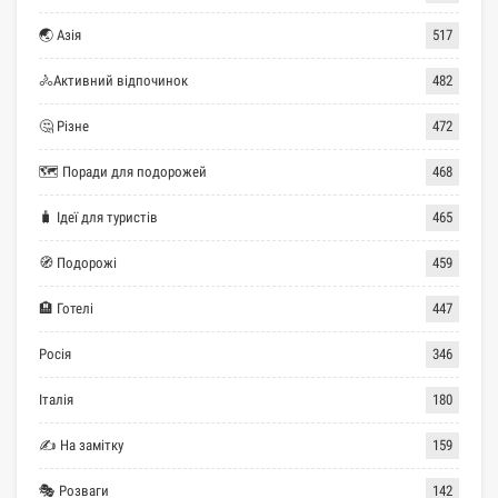
🌏 Азія
517
🚴Активний відпочинок
482
🤔 Різне
472
🗺 Поради для подорожей
468
🧳 Ідеї для туристів
465
🧭 Подорожі
459
🏨 Готелі
447
Росія
346
Італія
180
✍ На замітку
159
🎭 Розваги
142