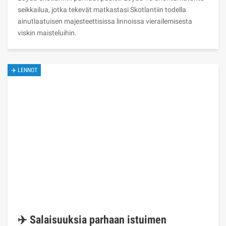
seikkailua, jotka tekevät matkastasi Skotlantiin todella
ainutlaatuisen majesteettisissa linnoissa vierailemisesta
viskin maisteluihin.
✈️ LENNOT
✈️ Salaisuuksia parhaan istuimen