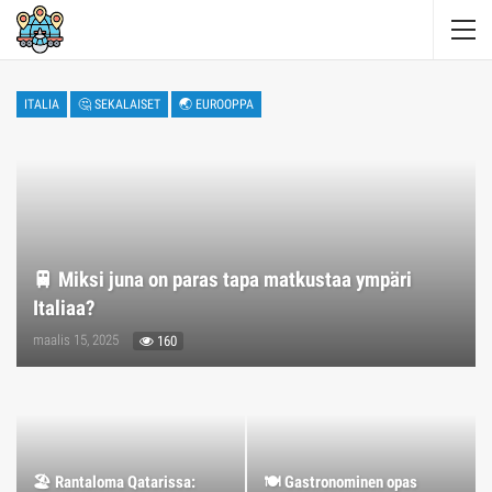
ITALIA
🤔 SEKALAISET
🌏 EUROOPPA
🚆 Miksi juna on paras tapa matkustaa ympäri
Italiaa?
maalis 15, 2025
160
🏖️ Rantaloma Qatarissa:
🍽️ Gastronominen opas