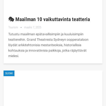
🎭 Maailman 10 vaikuttavinta teatteria
Tourism
maalis 7, 2025
Tutustu maailman epätavallisimpiin ja kuuluisimpiin
teattereihin. Grand Theatresta Sydneyn oopperataloon
löydät arkkitehtonisia mestariteoksia, historiallisia
kohtauksia ja innovatiivisia paikkoja, jotka räjäyttävät
mielesi.
SUOMI