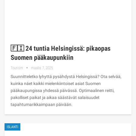
🇫🇮 24 tuntia Helsingissä: pikaopas
Suomen pääkaupunkiin
Tourism
maalis 7, 2025
Suunnitteletko lyhyttä pysähdystä Helsingissä? Ota selvää,
kuinka näet kaikki mielenkiintoiset asiat Suomen
pääkaupungissa yhdessä päivässä. Optimaalinen reitti,
pakolliset paikat ja aikaa säästävät salaisuudet
tapahtumarikkaimpaan päivään.
ISLANTI