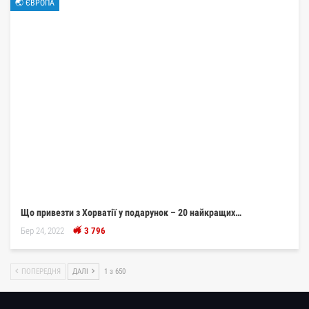
🌏 ЄВРОПА
Що привезти з Хорватії у подарунок – 20 найкращих…
Бер 24, 2022
3 796
ПОПЕРЕДНЯ
ДАЛІ
1 з 650