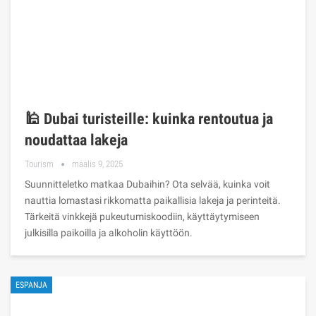
🕌 Dubai turisteille: kuinka rentoutua ja
noudattaa lakeja
Tourism
maalis 9, 2025
Suunnitteletko matkaa Dubaihin? Ota selvää, kuinka voit
nauttia lomastasi rikkomatta paikallisia lakeja ja perinteitä.
Tärkeitä vinkkejä pukeutumiskoodiin, käyttäytymiseen
julkisilla paikoilla ja alkoholin käyttöön.
ESPANJA