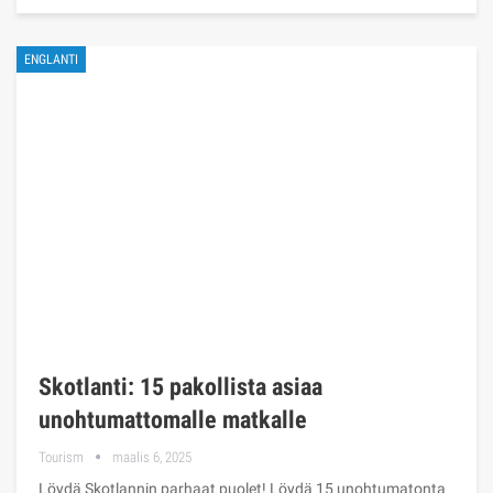
ENGLANTI
Skotlanti: 15 pakollista asiaa
unohtumattomalle matkalle
Tourism
maalis 6, 2025
Löydä Skotlannin parhaat puolet! Löydä 15 unohtumatonta