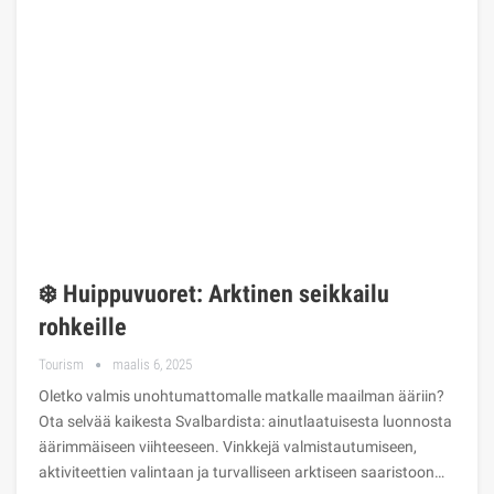
❄️ Huippuvuoret: Arktinen seikkailu
rohkeille
Tourism
maalis 6, 2025
Oletko valmis unohtumattomalle matkalle maailman ääriin?
Ota selvää kaikesta Svalbardista: ainutlaatuisesta luonnosta
äärimmäiseen viihteeseen. Vinkkejä valmistautumiseen,
aktiviteettien valintaan ja turvalliseen arktiseen saaristoon…