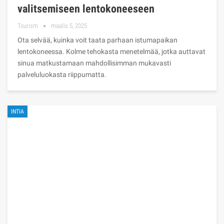
valitsemiseen lentokoneeseen
Tourism
maalis 5, 2025
Ota selvää, kuinka voit taata parhaan istumapaikan
lentokoneessa. Kolme tehokasta menetelmää, jotka auttavat
sinua matkustamaan mahdollisimman mukavasti
palveluluokasta riippumatta.
INTIA