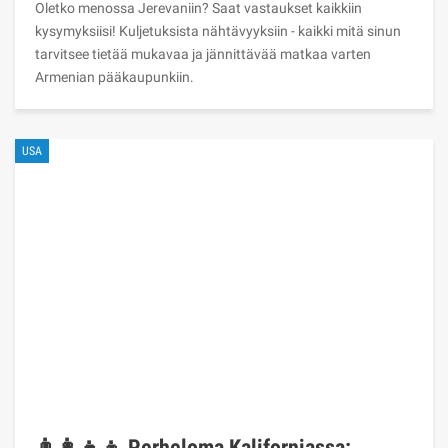
Oletko menossa Jerevaniin? Saat vastaukset kaikkiin
kysymyksiisi! Kuljetuksista nähtävyyksiin - kaikki mitä sinun
tarvitsee tietää mukavaa ja jännittävää matkaa varten
Armenian pääkaupunkiin.
USA
👨‍👩‍👧‍👦 Perheloma Kaliforniassa: