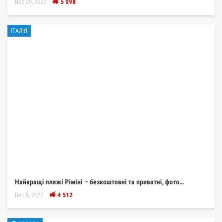
Вер 29, 2022
5 098
ІТАЛІЯ
Найкращі пляжі Ріміні – безкоштовні та приватні, фото…
Вер 5, 2022
4 512