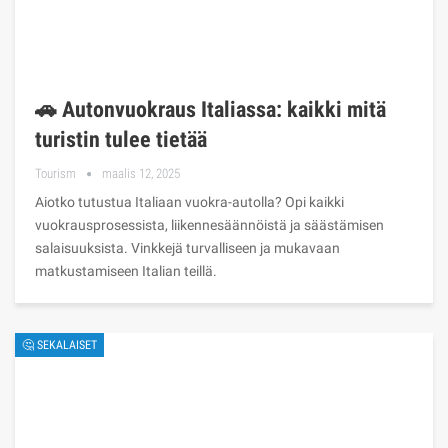
🚗 Autonvuokraus Italiassa: kaikki mitä
turistin tulee tietää
Tourism
maalis 12, 2025
Aiotko tutustua Italiaan vuokra-autolla? Opi kaikki
vuokrausprosessista, liikennesäännöistä ja säästämisen
salaisuuksista. Vinkkejä turvalliseen ja mukavaan
matkustamiseen Italian teillä.
🤔 SEKALAISET