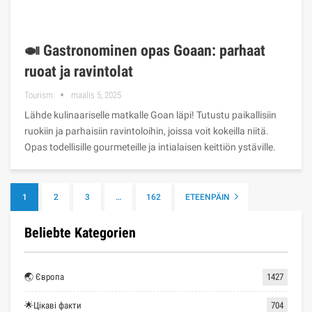
🍛 Gastronominen opas Goaan: parhaat
ruoat ja ravintolat
Tourism
maalis 5, 2025
Lähde kulinaariselle matkalle Goan läpi! Tutustu paikallisiin
ruokiin ja parhaisiin ravintoloihin, joissa voit kokeilla niitä.
Opas todellisille gourmeteille ja intialaisen keittiön ystäville.
1
2
3
…
162
ETEENPÄIN
Beliebte Kategorien
🌏 Європа
1427
🌟Цікаві факти
704