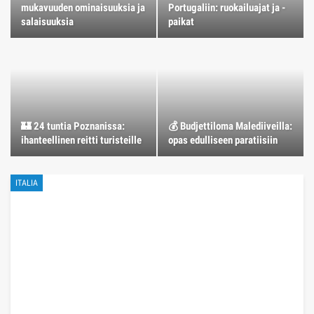
mukavuuden ominaisuuksia ja
Portugaliin: ruokailuajat ja -
salaisuuksia
paikat
🏰 24 tuntia Poznanissa:
💰 Budjettiloma Malediiveilla:
ihanteellinen reitti turisteille
opas edulliseen paratiisiin
ITALIA