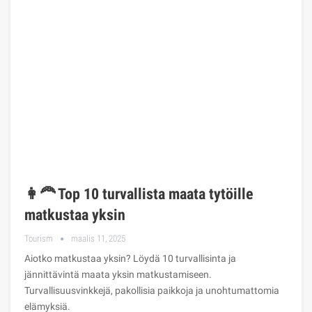
👩‍🦰 Top 10 turvallista maata tytöille
matkustaa yksin
Tourism
maalis 11, 2025
Aiotko matkustaa yksin? Löydä 10 turvallisinta ja
jännittävintä maata yksin matkustamiseen.
Turvallisuusvinkkejä, pakollisia paikkoja ja unohtumattomia
elämyksiä.