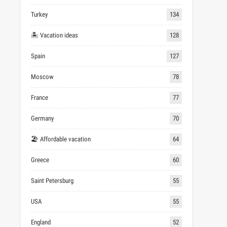
Turkey
134
🏝 Vacation ideas
128
Spain
127
Moscow
78
France
77
Germany
70
🏖 Affordable vacation
64
Greece
60
Saint Petersburg
55
USA
55
England
52