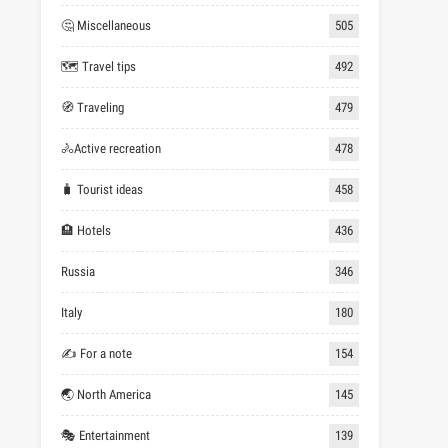
🤔 Miscellaneous
505
🗺 Travel tips
492
🧭 Traveling
479
🚴Active recreation
478
🧳 Tourist ideas
458
🏨 Hotels
436
Russia
346
Italy
180
✍ For a note
154
🌏 North America
145
🎭 Entertainment
139