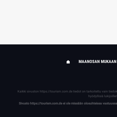
MAANOSAN MUKAAN
Kaikki sivuston
https://tourism.com.de
tiedot on tarkoitettu vain tiedo
hyödyllisiä lukijoi
Sivusto
https://tourism.com.de
ei ole missään olosuhteissa vastuussa s