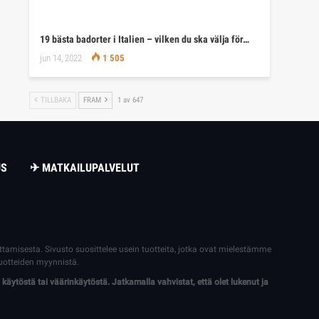
19 bästa badorter i Italien – vilken du ska välja för…
jun 14, 2022
1 505
TILLBAKA
FRAM
1 av 647
US
✈ MATKAILUPALVELUT
dattamisesta. Sivusto suosittelee usein tuotteita, jotka ovat mielestämme
uotteiden myynnistä.
 käytöstä tai väärinkäytöstä. Jatkamalla vahvistat, että olet lukenut ja