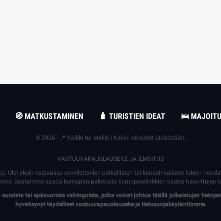
🧭 MATKUSTAMINEN
🧳 TURISTIEN IDEAT
🛌 MAJOIT
© 2026 - 📍 Kaikki turisteille | Kaikki oikeudet pidätetään.
VASTUUVAPAUSLAUSEKE JA ILMOITUS
ksi. Olet yksin vastuussa sovellettavien paikallisten tai kansainvälisten lakien nou
llemme. Saatamme saada kumppanipalkkioita kumppanilinkkien kautta hankittujen t
uorista tai epäsuorista vahingoista, jotka voivat johtua täällä julkaistujen tietojen
hyväksynyt täydelliset
vastuuvapauslauseke
ja
tietosuojakäytäntömme
.