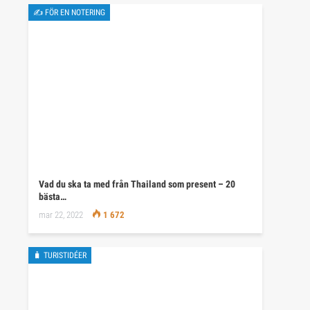
✍ FÖR EN NOTERING
Vad du ska ta med från Thailand som present – 20
bästa…
mar 22, 2022
1 672
🧳 TURISTIDÉER