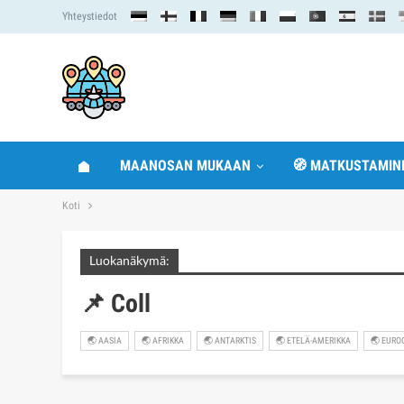
Yhteystiedot
MAANOSAN MUKAAN
🧭 MATKUSTAMIN
Koti
Luokanäkymä:
📌 Coll
🌏 AASIA
🌏 AFRIKKA
🌏 ANTARKTIS
🌏 ETELÄ-AMERIKKA
🌏 EURO