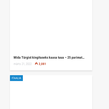
Mida Türgist kingituseks kaasa tuua – 25 parimat…
märts 21, 2022
2,081
ITAALIA