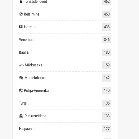
🧳 Turistide ideed
462
🧭 Reisimine
450
🏨 Hotellid
438
Venemaa
346
Itaalia
180
✍ Märkuseks
159
🎭 Meelelahutus
142
🌏 Põhja-Ameerika
140
Türgi
135
🏝 Puhkuseideed
133
Hispaania
127