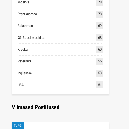
Moskva
78
Prantsusmaa
78
Saksamaa
69
🏖 Soodne puhkus
68
Kreeka
60
Peterburi
55
Inglismaa
53
USA
51
Viimased Postitused
TÜRGI