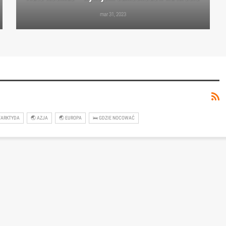
mar 31, 2023
TARKTYDA
🌏 AZJA
🌏 EUROPA
🛌 GDZIE NOCOWAĆ