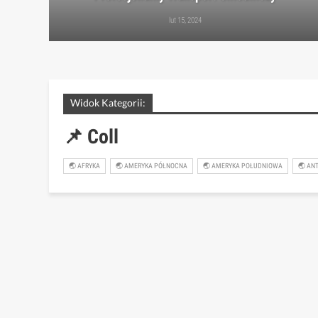
lut 15, 2024
Widok Kategorii:
📌 Coll
🌏 AFRYKA
🌏 AMERYKA PÓŁNOCNA
🌏 AMERYKA POŁUDNIOWA
🌏 AN