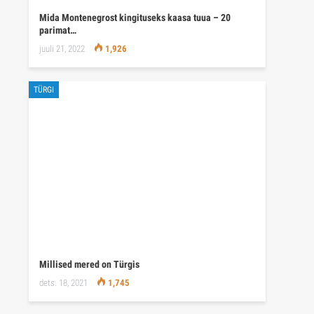
Mida Montenegrost kingituseks kaasa tuua – 20
parimat…
juuli 21, 2022
1,926
TÜRGI
Millised mered on Türgis
dets. 18, 2021
1,745