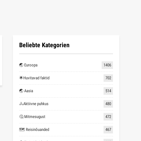
Beliebte Kategorien
🌏 Euroopa
1406
🌟Huvitavad faktid
702
🌏 Aasia
514
🚴Aktiivne puhkus
480
🤔 Mitmesugust
472
🗺 Reisinõuanded
467