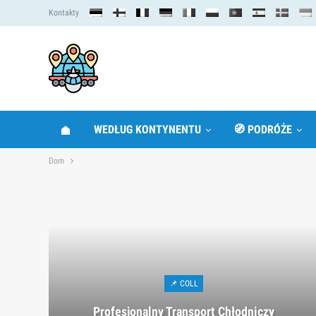
Kontakty
WEDŁUG KONTYNENTU
🧭 PODRÓŻE
Dom
📌 COLL
Profesjonalny Transport Chłodniczy