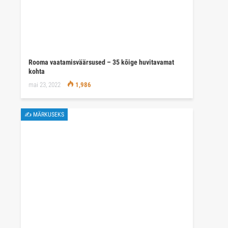
Rooma vaatamisväärsused – 35 kõige huvitavamat
kohta
mai 23, 2022
1,986
✍ MÄRKUSEKS