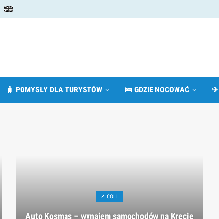
🧳 POMYSŁY DLA TURYSTÓW
🛌 GDZIE NOCOWAĆ
✈
📌 COLL
Auto Kosmas – wynajem samochodów na Krecie