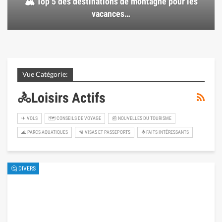
🏔️ Top 5 des destinations de montagne pour les
vacances…
Vue Catégorie:
🚴Loisirs Actifs
✈️ VOLS
🗺 CONSEILS DE VOYAGE
📰 NOUVELLES DU TOURISME
🌊 PARCS AQUATIQUES
🛂 VISAS ET PASSEPORTS
🌟FAITS INTÉRESSANTS
🤔 DIVERS