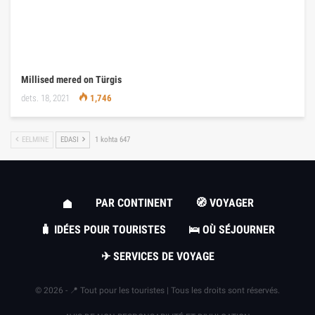
Millised mered on Türgis
dets. 18, 2021
1,746
EELMINE
EDASI
1 kohta 647
PAR CONTINENT
🧭 VOYAGER
🧳 IDÉES POUR TOURISTES
🛌 OÙ SÉJOURNER
✈ SERVICES DE VOYAGE
© 2026 - 📍 Tout pour les touristes | Tous les droits sont réservés.