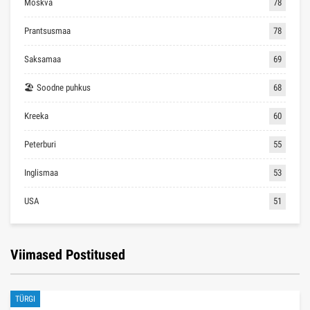
Moskva
78
Prantsusmaa
78
Saksamaa
69
🏖 Soodne puhkus
68
Kreeka
60
Peterburi
55
Inglismaa
53
USA
51
Viimased Postitused
TÜRGI