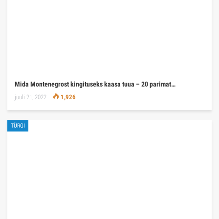
Mida Montenegrost kingituseks kaasa tuua – 20 parimat…
juuli 21, 2022
1,926
TÜRGI