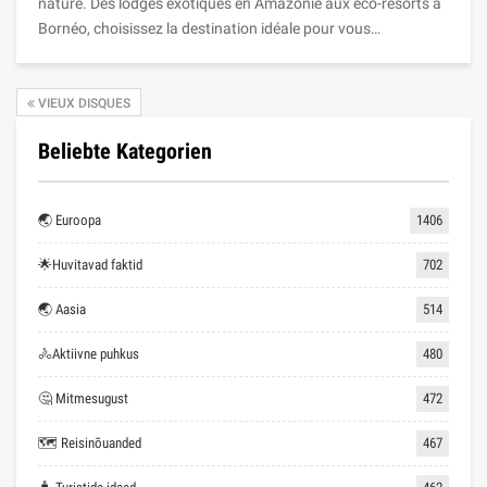
nature. Des lodges exotiques en Amazonie aux éco-resorts à
Bornéo, choisissez la destination idéale pour vous…
VIEUX DISQUES
Beliebte Kategorien
🌏 Euroopa
1406
🌟Huvitavad faktid
702
🌏 Aasia
514
🚴Aktiivne puhkus
480
🤔 Mitmesugust
472
🗺 Reisinõuanded
467