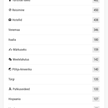
🧳 Turistide ideed
462
🧭 Reisimine
450
🏨 Hotellid
438
Venemaa
346
Itaalia
180
✍ Märkuseks
159
🎭 Meelelahutus
142
🌏 Põhja-Ameerika
140
Türgi
135
🏝 Puhkuseideed
133
Hispaania
127