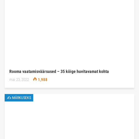
Rooma vaatamisväärsused – 35 kõige huvitavamat kohta
mai 23, 2022
1,988
✍ MÄRKUSEKS