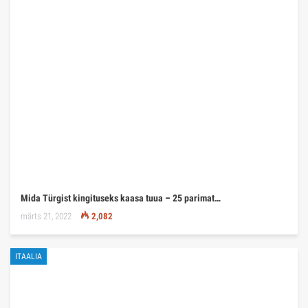
Mida Türgist kingituseks kaasa tuua – 25 parimat…
märts 21, 2022
2,082
ITAALIA