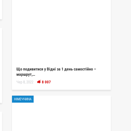
Що подивитися у Відні за 1 день самостійно –
маршрут,…
Чер 8, 2022
8 007
НІМЕЧЧИНА