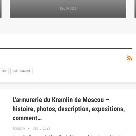
Déc 19, 2022
UTSK
KALININGRAD
L’armurerie du Kremlin de Moscou –
histoire, photos, description, expositions,
comment…
Tourism
Déc 5, 2022