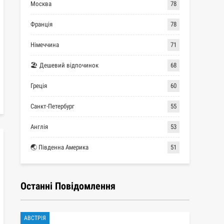
Москва
78
Франція
78
Німеччина
71
🏖 Дешевий відпочинок
68
Греція
60
Санкт-Петербург
55
Англія
53
🌏 Південна Америка
51
Останні Повідомлення
АВСТРІЯ