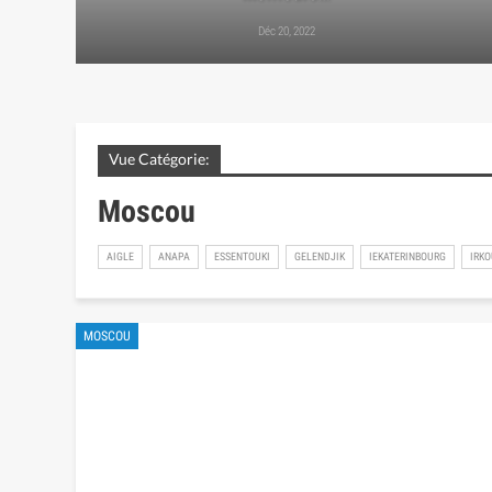
Déc 20, 2022
Vue Catégorie:
Moscou
AIGLE
ANAPA
ESSENTOUKI
GELENDJIK
IEKATERINBOURG
IRKO
MOSCOU