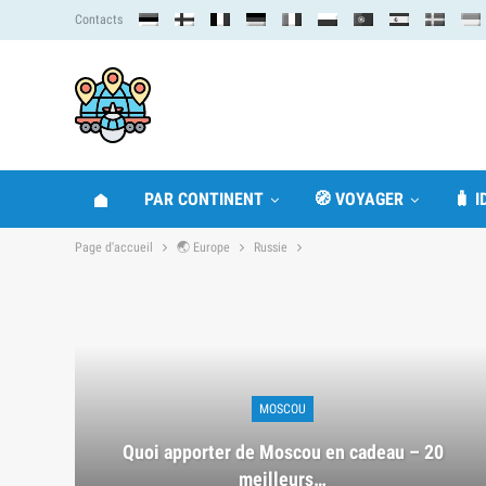
Contacts
PAR CONTINENT
🧭 VOYAGER
🧳 
Page d'accueil
🌏 Europe
Russie
MOSCOU
Quoi apporter de Moscou en cadeau – 20
meilleurs…