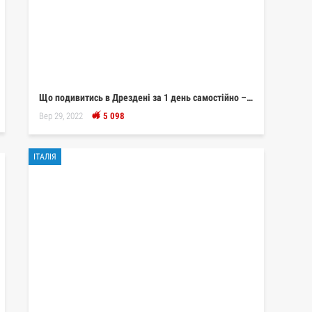
Що подивитись в Дрездені за 1 день самостійно –…
Вер 29, 2022
5 098
ІТАЛІЯ