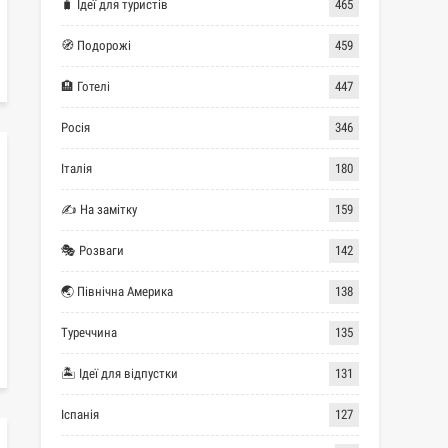
🧳 Ідеї для туристів
465
🧭 Подорожі
459
🏨 Готелі
447
Росія
346
Італія
180
✍ На замітку
159
🎭 Розваги
142
🌏 Північна Америка
138
Туреччина
135
🏝 Ідеї для відпустки
131
Іспанія
127