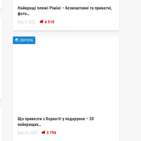
Найкращі пляжі Ріміні – безкоштовні та приватні,
фото…
Вер 5, 2022
4 510
🌏 ЄВРОПА
Що привезти з Хорватії у подарунок – 20
найкращих…
Бер 24, 2022
3 796