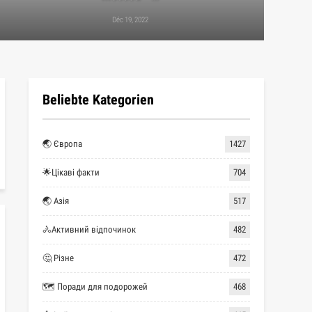
Déc 19, 2022
Beliebte Kategorien
🌏 Європа
1427
🌟Цікаві факти
704
🌏 Азія
517
🚴Активний відпочинок
482
🤔 Різне
472
🗺 Поради для подорожей
468