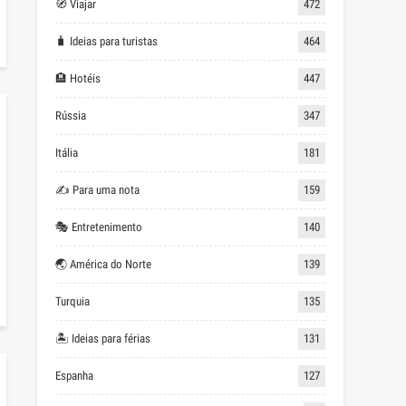
🧭 Viajar
472
🧳 Ideias para turistas
464
🏨 Hotéis
447
Rússia
347
Itália
181
✍ Para uma nota
159
🎭 Entretenimento
140
🌏 América do Norte
139
Turquia
135
🏝 Ideias para férias
131
Espanha
127