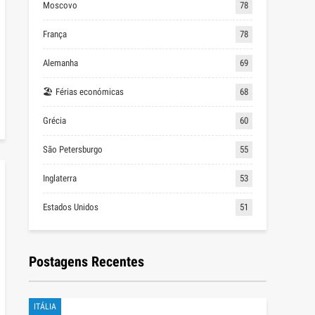
Moscovo
78
França
78
Alemanha
69
🏖 Férias económicas
68
Grécia
60
São Petersburgo
55
Inglaterra
53
Estados Unidos
51
Postagens Recentes
ITÁLIA