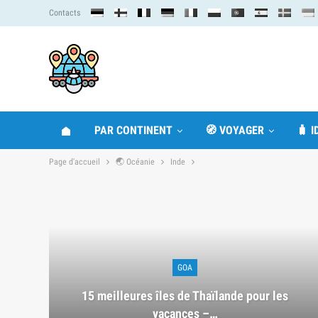
Contacts
PAR CONTINENT
🧭 VOYAGER
🧳 
Page d'accueil
🌏 Océanie
Inde
GOA
15 meilleures îles de Thaïlande pour les
vacances –…