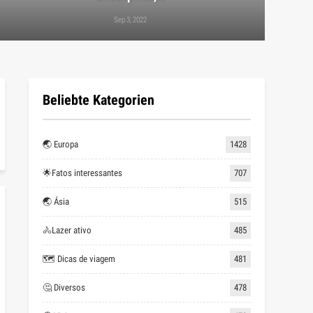
Sep 3, 2022
Beliebte Kategorien
🌏 Europa
1428
🌟Fatos interessantes
707
🌏 Ásia
515
🚴Lazer ativo
485
🗺 Dicas de viagem
481
🤔 Diversos
478