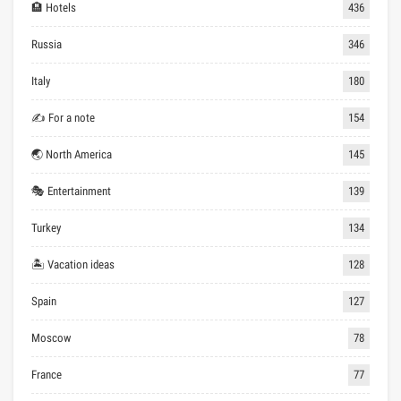
🏨 Hotels
436
Russia
346
Italy
180
✍ For a note
154
🌏 North America
145
🎭 Entertainment
139
Turkey
134
🏝 Vacation ideas
128
Spain
127
Moscow
78
France
77