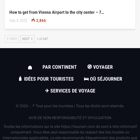
How to get from Vienna Airport to the city center – 7…
Sep 4, 2022
2,866
PREV
NEXT
1 of 647
PAR CONTINENT
🧭 VOYAGER
🧳 IDÉES POUR TOURISTES
🛌 OÙ SÉJOURNER
✈ SERVICES DE VOYAGE
© 2026 - 📍 Tout pour les touristes | Tous les droits sont réservés.
AVIS DE NON-RESPONSABILITÉ ET DIVULGATION
Toutes les informations sur le site
https://tourism.com.de
sont à titre informatif
uniquement. Vous êtes seul responsable du respect des lois locales ou
internationales applicables. Le site recommande fréquemment des produits que