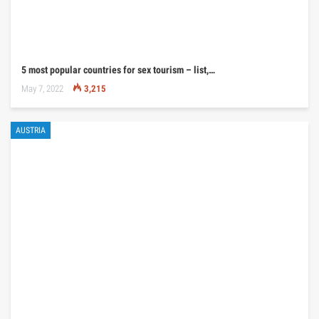
5 most popular countries for sex tourism – list,…
May 7, 2022
3,215
AUSTRIA