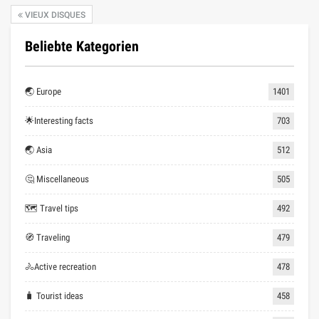
VIEUX DISQUES
Beliebte Kategorien
🌏 Europe
1401
🌟Interesting facts
703
🌏 Asia
512
🤔 Miscellaneous
505
🗺 Travel tips
492
🧭 Traveling
479
🚴Active recreation
478
🧳 Tourist ideas
458