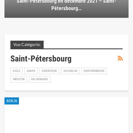
Saint-Pétersbourg en décembre 2021 – Saint-
Pétersbourg…
Vue Catégorie:
Saint-Pétersbourg
AIGLE
ANAPA
ESSENTOUKI
GELENDJIK
IEKATERINBOURG
IRKOUTSK
KALININGRAD
BERLIN