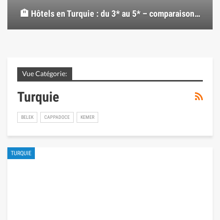
🏨 Hôtels en Turquie : du 3* au 5* – comparaison…
Vue Catégorie:
Turquie
BELEK
CAPPADOCE
KEMER
TURQUIE