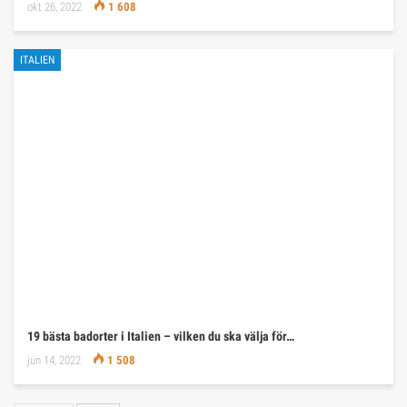
okt 26, 2022
1 608
ITALIEN
19 bästa badorter i Italien – vilken du ska välja för…
jun 14, 2022
1 508