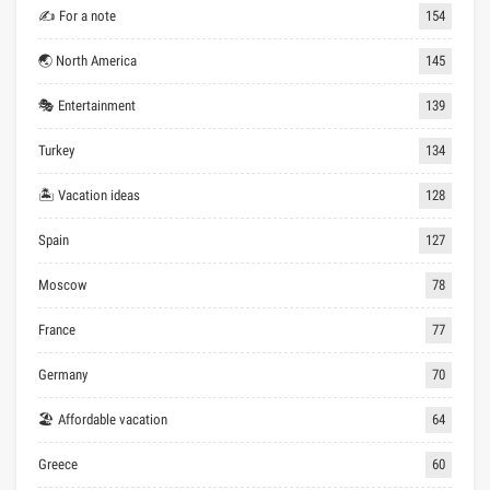
✍ For a note
154
🌏 North America
145
🎭 Entertainment
139
Turkey
134
🏝 Vacation ideas
128
Spain
127
Moscow
78
France
77
Germany
70
🏖 Affordable vacation
64
Greece
60