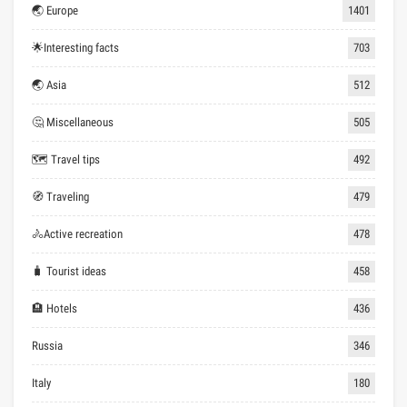
🌏 Europe
1401
🌟Interesting facts
703
🌏 Asia
512
🤔 Miscellaneous
505
🗺 Travel tips
492
🧭 Traveling
479
🚴Active recreation
478
🧳 Tourist ideas
458
🏨 Hotels
436
Russia
346
Italy
180