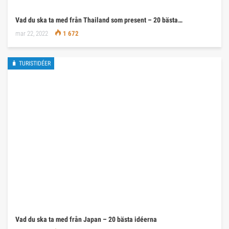
Vad du ska ta med från Thailand som present – 20 bästa…
mar 22, 2022
1 672
🧳 TURISTIDÉER
Vad du ska ta med från Japan – 20 bästa idéerna