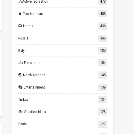
🚴Active recreation
478
🧳 Tourist ideas
458
🏨 Hotels
436
Russia
346
Italy
180
✍ For a note
154
🌏 North America
145
🎭 Entertainment
139
Turkey
134
🏝 Vacation ideas
128
Spain
127