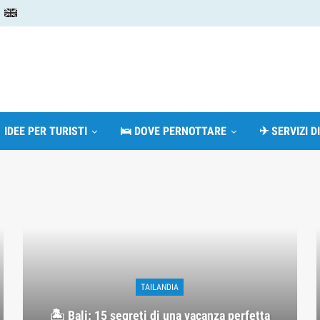
 IDEE PER TURISTI
🛌 DOVE PERNOTTARE
✈ SERVIZI D
TAILANDIA
🏝️ Bali: 15 segreti di una vacanza perfetta