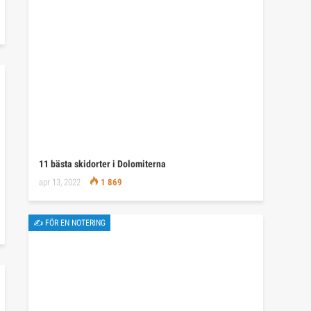
11 bästa skidorter i Dolomiterna
apr 13, 2022
1 869
✍ FÖR EN NOTERING