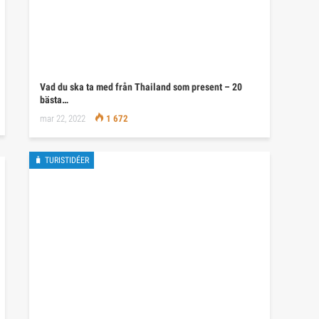
Vad du ska ta med från Thailand som present – 20
bästa…
mar 22, 2022
1 672
🧳 TURISTIDÉER