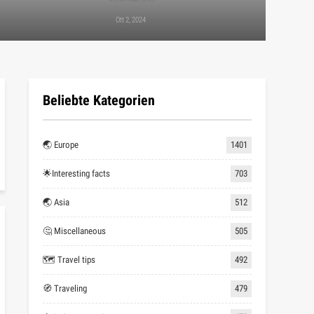
Ott 2, 2024
Beliebte Kategorien
🌏 Europe
1401
🌟Interesting facts
703
🌏 Asia
512
🤔 Miscellaneous
505
🗺 Travel tips
492
🧭 Traveling
479