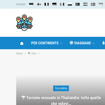
Contatti
PER CONTINENTE
🧭 VIAGGIARE

Home
🌏 Asia
TAILANDIA
🌴 Turismo sessuale in Thailandia: tutto quello
che volevi…