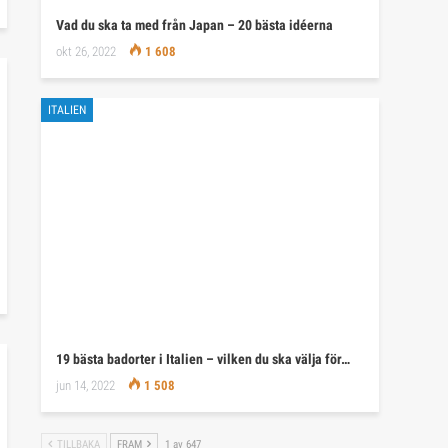
Vad du ska ta med från Japan – 20 bästa idéerna
okt 26, 2022
1 608
ITALIEN
19 bästa badorter i Italien – vilken du ska välja för…
jun 14, 2022
1 508
TILLBAKA
FRAM
1 av 647