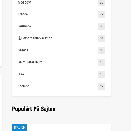
Moscow
78
France
77
Germany
70
🏖 Affordable vacation
64
Greece
60
Saint Petersburg
55
USA
55
England
52
Populärt På Sajten
ITALIEN