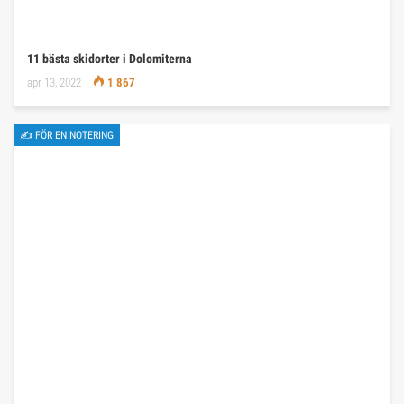
11 bästa skidorter i Dolomiterna
apr 13, 2022
1 867
✍ FÖR EN NOTERING