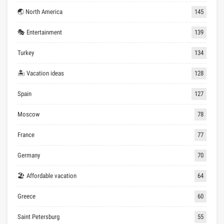
🌏 North America
145
🎭 Entertainment
139
Turkey
134
🏝 Vacation ideas
128
Spain
127
Moscow
78
France
77
Germany
70
🏖 Affordable vacation
64
Greece
60
Saint Petersburg
55