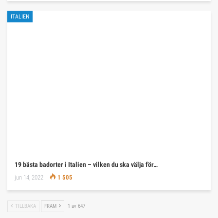
ITALIEN
19 bästa badorter i Italien – vilken du ska välja för…
jun 14, 2022
1 505
TILLBAKA
FRAM
1 av 647