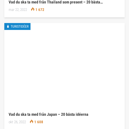
Vad du ska ta med från Thailand som present – 20 bästa…
mar 22, 2022
1 672
🧳 TURISTIDÉER
Vad du ska ta med från Japan – 20 bästa idéerna
okt 26, 2022
1 608