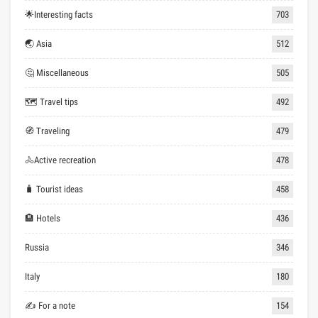
🌟Interesting facts
703
🌏 Asia
512
🤔 Miscellaneous
505
🗺 Travel tips
492
🧭 Traveling
479
🚴Active recreation
478
🧳 Tourist ideas
458
🏨 Hotels
436
Russia
346
Italy
180
✍ For a note
154