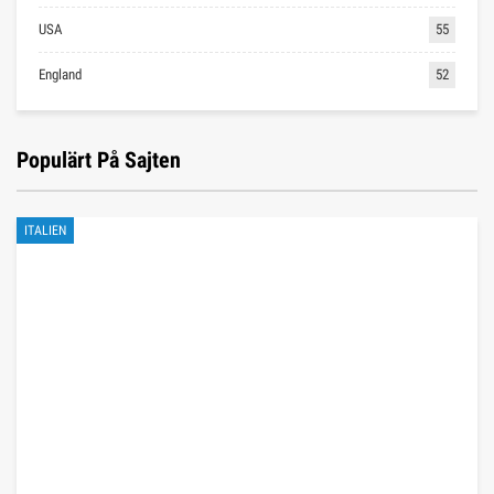
USA
55
England
52
Populärt På Sajten
ITALIEN