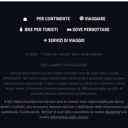
PER CONTINENTE
🧭 VIAGGIARE
🧳 IDEE PER TURISTI
🛌 DOVE PERNOTTARE
✈ SERVIZI DI VIAGGIO
© 2026 - 📍 Tutto per i turisti | Tutti i diritti riservati.
DISCLAIMER E DIVULGAZIONE
Tutte le informazioni sul sito
https://tourism.com.de
sono solo a scopo
informativo. Sei l'unico responsabile della conformità a qualsiasi legge locale o
internazionale applicabile. Il sito consiglia spesso prodotti che riteniamo utili ai
nostri lettori. Potremmo ricevere commissioni di affiliazione dalla vendita di
prodotti ottenuti tramite link di affiliazione.
Il sito
https://tourism.com.de
non sarà in nessun caso responsabile per danni,
diretti o indiretti, che dovessero derivare dall'uso o dall'abuso delle informazioni qui
pubblicate. Continuando, dichiari di aver letto e accettato la nostra
disclaimer
e la
nostra
Informativa sulla privacy
.