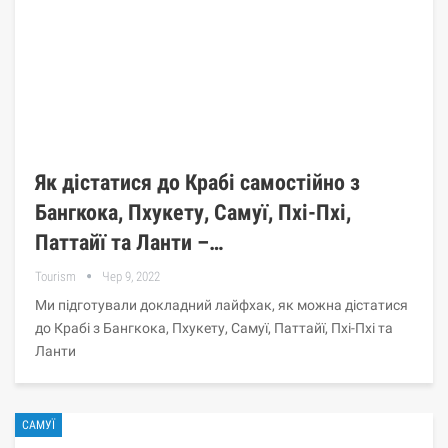
Як дістатися до Крабі самостійно з
Бангкока, Пхукету, Самуї, Пхі-Пхі,
Паттайї та Ланти –…
Tourism
Чер 9, 2022
Ми підготували докладний лайфхак, як можна дістатися
до Крабі з Бангкока, Пхукету, Самуї, Паттайї, Пхі-Пхі та
Ланти
САМУЇ