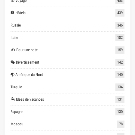
🧭 Voyager
453
🏨 Hôtels
439
Russie
346
Italie
182
✍ Pour une note
159
🎭 Divertissement
142
🌏 Amérique du Nord
140
Turquie
134
🏝 Idées de vacances
131
Espagne
130
Moscou
78