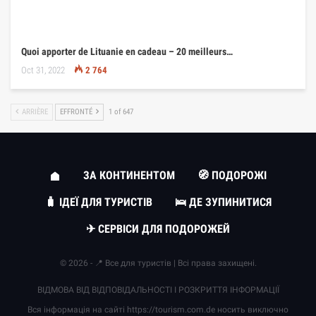
Quoi apporter de Lituanie en cadeau – 20 meilleurs…
Oct 31, 2022
2 764
ARRIÈRE
EFFRONTÉ
1 of 647
ЗА КОНТИНЕНТОМ
🧭 ПОДОРОЖІ
🧳 ІДЕЇ ДЛЯ ТУРИСТІВ
🛌 ДЕ ЗУПИНИТИСЯ
✈ СЕРВІСИ ДЛЯ ПОДОРОЖЕЙ
© 2026 - 📍 Все для туристів | Всі права захищені.
ВІДМОВА ВІД ВІДПОВІДАЛЬНОСТІ І РОЗКРИТТЯ ІНФОРМАЦІЇ
Вся інформація на сайті
https://tourism.com.de
носить виключно