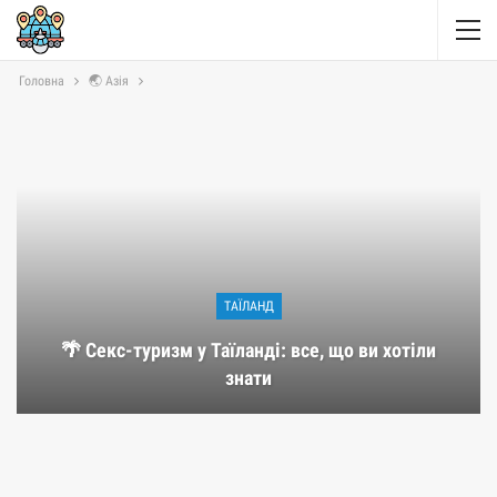
Головна
🌏 Азія
ТАЇЛАНД
🌴 Секс-туризм у Таїланді: все, що ви хотіли
знати