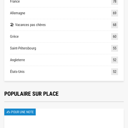
France
78
Allemagne
69
🏖 Vacances pas chères
68
Grèce
60
Saint-Pétersbourg
55
Angleterre
52
États-Unis
52
POPULAIRE SUR PLACE
✍ POUR UNE NOTE