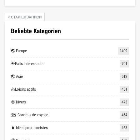
СТАРІШІ ЗАПИСИ
Beliebte Kategorien
🌏 Europe
1409
🌟Faits intéressants
701
🌏 Asie
512
🚴Loisirs actifs
481
🤔 Divers
473
🗺 Conseils de voyage
464
🧳 Idées pour touristes
463