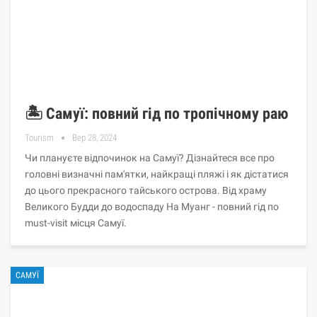
🏝️ Самуї: повний гід по тропічному раю
Tourism
Вер 28, 2024
Чи плануєте відпочинок на Самуї? Дізнайтеся все про
головні визначні пам'ятки, найкращі пляжі і як дістатися
до цього прекрасного тайського острова. Від храму
Великого Будди до водоспаду На Муанг - повний гід по
must-visit місця Самуї.
САМУЇ