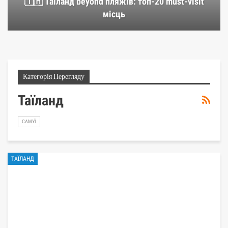
🇹🇭 Таїланд beyond пляжів: топ-20 must-visit
місць
Категорія Перегляду
Таїланд
САМУЇ
ТАЇЛАНД